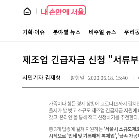
본
페
문
이
뉴
바
지
스
로
상
룸
가
단
뉴
기
으
스
로
기획·이슈
분야별 뉴스
비주얼 뉴스
우리동
주
이
요
동
서
비
스
제조업 긴급자금 신청 "서류
바
로
가
기
시민기자 김재형
발행일
2020.06.18. 15:40
가뜩이나 힘든 경제 상황에 코로나19까지 겹치
울시가 발 벗고 소규모 제조업 긴급자금 지원에
갖고 '온라인'을 통해 적극 신청하기를 추천한다
총 3개 업종에 걸쳐 지원하는
'서울시 소규모제조
시작으로 '인쇄 및 기록매체 복제업', '금속 가