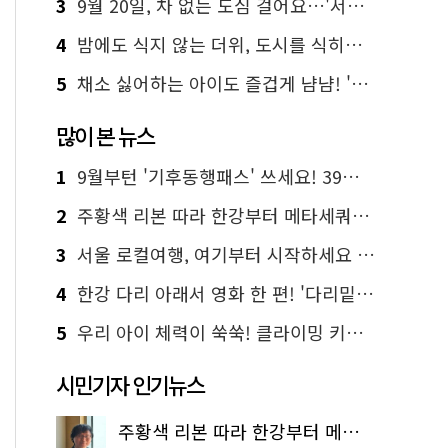
3
9월 20일, 차 없는 도심 걸어요…'서울 걷자 페스티벌' 선착순 5천명
4
밤에도 식지 않는 더위, 도시를 식히는 시원한 해법은?
5
채소 싫어하는 아이도 즐겁게 냠냠! '찾아가는 서울시 식생활 교육' 현장
많이 본 뉴스
1
9월부턴 '기후동행패스' 쓰세요! 39세까지 청년 혜택
2
주황색 리본 따라 한강부터 메타세쿼이아 숲길까지…서울둘레길 15코스
3
서울 로컬여행, 여기부터 시작하세요 '서울에디션25'
4
한강 다리 아래서 영화 한 편! '다리밑 영화관' 무료 상영
5
우리 아이 체력이 쑥쑥! 클라이밍 키즈카페·어린이 체력장
시민기자 인기뉴스
주황색 리본 따라 한강부터 메타세쿼이아 숲길까지…서울둘레길 15코스