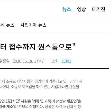
주
뉴스
영상
매거진
요
서
비
스
바
네 뉴스
시민기자 뉴스
로
가
기"
부터 접수까지 원스톱으로"
수정일
2020.06.18. 17:47
조회
2,001
면서 소규모 사업자들의 경영난이 가중되고 있다. 이에 서
 나섰다. 소규모 제조업을 하고 있는 사업자라면 관심을
.
업 긴급자금' 지원은 '의류 및 가죽·가방신발 제조업'을
공제품 제조업' 순으로 진행된다.
정확한 자격 조건과 신청