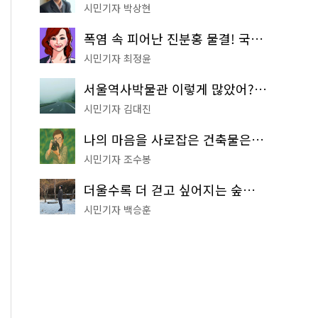
시민기자 박상현
폭염 속 피어난 진분홍 물결! 국립중앙박물관 배롱나무 명소
시민기자 최정윤
서울역사박물관 이렇게 많았어? 주말마다 한 곳씩 떠나는 역사 산책
시민기자 김대진
나의 마음을 사로잡은 건축물은? '서울시 건축상' 수상작 공개!
시민기자 조수봉
더울수록 더 걷고 싶어지는 숲길! 서울둘레길 '아차산 코스'
시민기자 백승훈