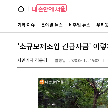
본
페
문
이
뉴
바
지
스
로
상
룸
가
단
뉴
기
으
스
로
기획·이슈
분야별 뉴스
비주얼 뉴스
우리동
주
이
요
동
서
비
스
'소규모제조업 긴급자금' 이렇
바
로
가
기
시민기자 김윤경
발행일
2020.06.12. 15:03