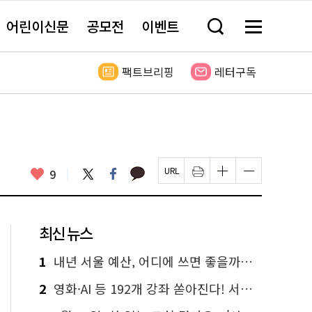
어린이신문
공모전
이벤트
검
메
색
뉴
창
전
열
체
팩트브리핑
레터구독
기
보
기
카
좋
트
페
9
페
인
글
글
카
위
이
아
이
쇄
자
자
오
터
스
요
지
하
크
크
톡
북
U
기
기
기
R
새
크
작
L
창
게
게
최신 뉴스
복
열
변
변
사
림
경
경
하
하
1
내년 서울 예산, 어디에 쓰면 좋을까요? 온라인 투표
기
기
2
영화·AI 등 192개 강좌 쏟아진다! 서울시민대학 선착순 신청