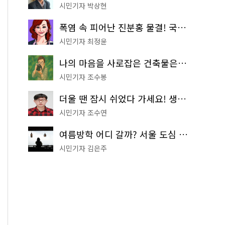
시민기자 박상현
폭염 속 피어난 진분홍 물결! 국립중앙박물관 배롱나무 명소
시민기자 최정윤
나의 마음을 사로잡은 건축물은? '서울시 건축상' 수상작 공개!
시민기자 조수봉
더울 땐 잠시 쉬었다 가세요! 생수 냉장고부터 해피소·무더위쉼터까지
시민기자 조수연
여름방학 어디 갈까? 서울 도심 무료 실내 여행 코스 추천
시민기자 김은주