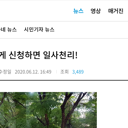
주
뉴스
영상
매거진
요
서
비
스
바
네 뉴스
시민기자 뉴스
로
가
기"
게 신청하면 일사천리!
수정일
2020.06.12. 16:49
조회
3,489