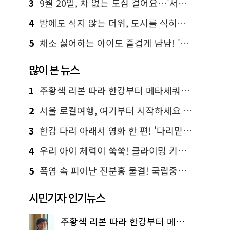
3
9월 20일, 차 없는 도심 걸어요…'서울 걷자 페스티벌' 선착순 5천명
4
밤에도 식지 않는 더위, 도시를 식히는 시원한 해법은?
5
채소 싫어하는 아이도 즐겁게 냠냠! '찾아가는 서울시 식생활 교육' 현장
많이 본 뉴스
1
주황색 리본 따라 한강부터 메타세쿼이아 숲길까지…서울둘레길 15코스
2
서울 로컬여행, 여기부터 시작하세요 '서울에디션25'
3
한강 다리 아래서 영화 한 편! '다리밑 영화관' 무료 상영
4
우리 아이 체력이 쑥쑥! 클라이밍 키즈카페·어린이 체력장
5
폭염 속 피어난 진분홍 물결! 국립중앙박물관 배롱나무 명소
시민기자 인기뉴스
주황색 리본 따라 한강부터 메타세쿼이아 숲길까지…서울둘레길 15코스