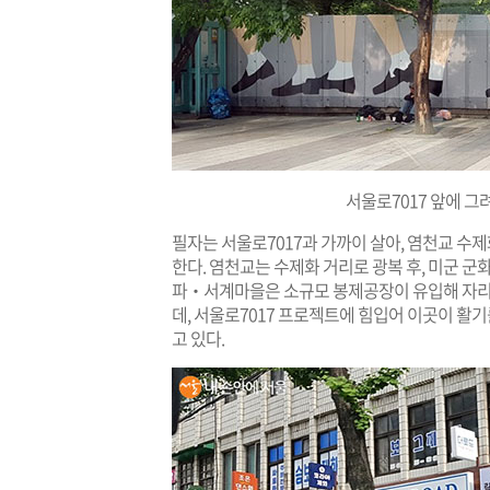
서울로7017 앞에 그
필자는 서울로7017과 가까이 살아, 염천교 수
한다. 염천교는 수제화 거리로 광복 후, 미군 군
파‧서계마을은 소규모 봉제공장이 유입해 자리했
데, 서울로7017 프로젝트에 힘입어 이곳이 활기
고 있다.