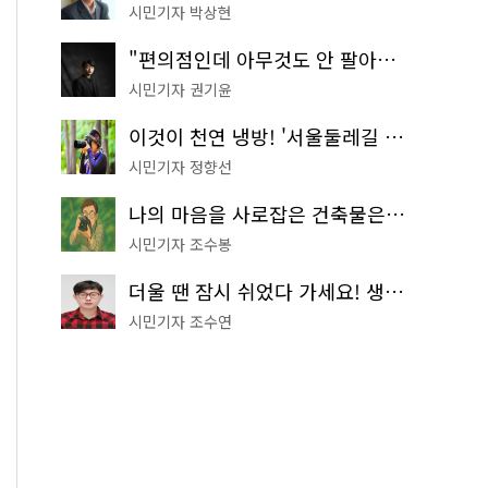
시민기자 박상현
"편의점인데 아무것도 안 팔아요" 서울에서 가장 특별한 편의점의 정체
시민기자 권기윤
이것이 천연 냉방! '서울둘레길 9코스'로 숲속 피서 떠나볼까
시민기자 정향선
나의 마음을 사로잡은 건축물은? '서울시 건축상' 수상작 공개!
시민기자 조수봉
더울 땐 잠시 쉬었다 가세요! 생수 냉장고부터 해피소·무더위쉼터까지
시민기자 조수연