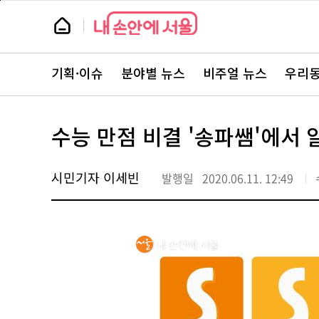
본
페
문
이
뉴
바
지
스
로
상
룸
가
단
뉴
기
으
스
로
기획·이슈
분야별 뉴스
비주얼 뉴스
우리동
주
이
요
동
서
비
스
수능 만점 비결 '송파쌤'에서 
바
로
가
기
시민기자 이세빈
발행일
2020.06.11. 12:49