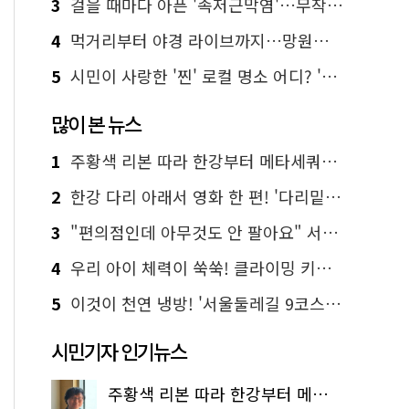
3
걸을 때마다 아픈 '족저근막염'…무작정 참지 말고 '이것' 해보세요!
4
먹거리부터 야경 라이브까지…망원한강공원 알짜 코스
5
시민이 사랑한 '찐' 로컬 명소 어디? '서울에디션25' 추천 코스
많이 본 뉴스
1
주황색 리본 따라 한강부터 메타세쿼이아 숲길까지…서울둘레길 15코스
2
한강 다리 아래서 영화 한 편! '다리밑 영화관' 무료 상영
3
"편의점인데 아무것도 안 팔아요" 서울에서 가장 특별한 편의점의 정체
4
우리 아이 체력이 쑥쑥! 클라이밍 키즈카페·어린이 체력장
5
이것이 천연 냉방! '서울둘레길 9코스'로 숲속 피서 떠나볼까
시민기자 인기뉴스
주황색 리본 따라 한강부터 메타세쿼이아 숲길까지…서울둘레길 15코스