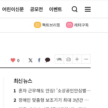
어린이신문
공모전
이벤트
검
메
색
뉴
창
전
열
체
팩트브리핑
레터구독
기
보
기
카
좋
트
페
0
페
인
글
글
카
위
이
아
이
쇄
자
자
오
터
스
요
지
하
크
크
톡
북
U
기
기
기
R
새
크
작
L
창
게
게
최신 뉴스
복
열
변
변
사
림
경
경
하
하
1
혼자 근무해도 안심! '소상공인안심벨' 신청하세요
기
기
2
장애인 맞춤형 보조기기 최대 3년간 무상 대여…삶의 질 높인다