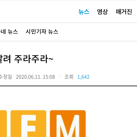
주
뉴스
영상
매거진
요
서
비
스
바
네 뉴스
시민기자 뉴스
로
가
기"
알려 주라주라~
수정일
2020.06.11. 15:08
조회
1,642