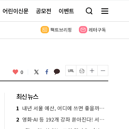
어린이신문
공모전
이벤트
검
메
색
뉴
창
전
열
체
팩트브리핑
레터구독
기
보
기
카
좋
트
페
0
페
인
글
글
카
위
이
아
이
쇄
자
자
오
터
스
요
지
하
크
크
톡
북
U
기
기
기
R
새
크
작
L
창
게
게
최신 뉴스
복
열
변
변
사
림
경
경
하
하
1
내년 서울 예산, 어디에 쓰면 좋을까요? 온라인 투표
기
기
2
영화·AI 등 192개 강좌 쏟아진다! 서울시민대학 선착순 신청