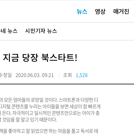
주
뉴스
영상
매거진
요
서
비
스
바
네 뉴스
시민기자 뉴스
로
가
기"
 지금 당장 북스타트!
수정일
2020.06.03. 09:21
조회
1,528
의 모든 엄마들의 로망일 것이다. 스마트폰과 다양한 디
디지털 콘텐츠를 누리는 아이들을 보면 세상이 참 빠르게
 든다. 자극적이고 일시적인 콘텐츠만으로는 아이가 충
 것임을 잘 알고 있기 때문이다.
책을 좋아하고 잘 읽었으면 하는 마음을 품고 독서로 태