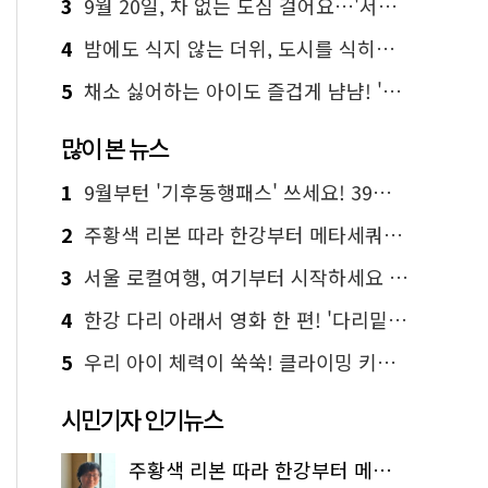
3
9월 20일, 차 없는 도심 걸어요…'서울 걷자 페스티벌' 선착순 5천명
4
밤에도 식지 않는 더위, 도시를 식히는 시원한 해법은?
5
채소 싫어하는 아이도 즐겁게 냠냠! '찾아가는 서울시 식생활 교육' 현장
많이 본 뉴스
1
9월부턴 '기후동행패스' 쓰세요! 39세까지 청년 혜택
2
주황색 리본 따라 한강부터 메타세쿼이아 숲길까지…서울둘레길 15코스
3
서울 로컬여행, 여기부터 시작하세요 '서울에디션25'
4
한강 다리 아래서 영화 한 편! '다리밑 영화관' 무료 상영
5
우리 아이 체력이 쑥쑥! 클라이밍 키즈카페·어린이 체력장
시민기자 인기뉴스
주황색 리본 따라 한강부터 메타세쿼이아 숲길까지…서울둘레길 15코스