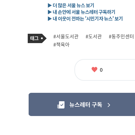
▶ 더 많은 서울 뉴스 보기
▶ 내 손안에 서울 뉴스레터 구독하기
▶ 내 이웃이 전하는 '시민기자 뉴스' 보기
기
태
#서울도서관
#도서관
#동주민센터
사
그
관
#책육아
련
태
그
좋
0
아
요