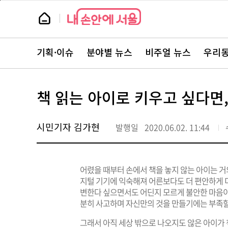
본
페
문
이
뉴
바
지
스
로
상
룸
가
단
뉴
기
으
스
로
기획·이슈
분야별 뉴스
비주얼 뉴스
우리동
주
이
요
동
서
비
스
책 읽는 아이로 키우고 싶다면,
바
로
가
기
시민기자 김가현
발행일
2020.06.02. 11:44
어렸을 때부터 손에서 책을 놓지 않는 아이는 거
지털 기기에 익숙해져 어른보다도 더 편안하게 
변한다 싶으면서도 어딘지 모르게 불안한 마음이
분히 사고하며 자신만의 것을 만들기에는 부족할
그래서 아직 세상 밖으로 나오지도 않은 아이가 