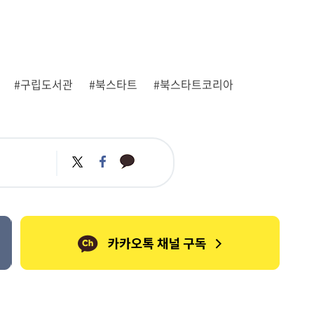
#구립도서관
#북스타트
#북스타트코리아
카
트
페
카
위
이
오
터
스
톡
북