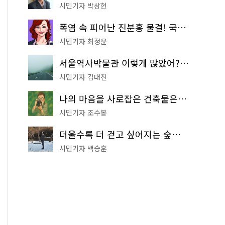
시민기자 박상현
폭염 속 피어난 진분홍 물결! 국립중앙박물관 배롱나무 명소
시민기자 최정윤
서울역사박물관 이렇게 많았어? 주말마다 한 곳씩 떠나는 역사 산책
시민기자 김대진
나의 마음을 사로잡은 건축물은? '서울시 건축상' 수상작 공개!
시민기자 조수봉
더울수록 더 걷고 싶어지는 숲길! 서울둘레길 '아차산 코스'
시민기자 백승훈