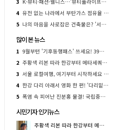
3
K-뷰티·패션·웰니스…'뷰티풀라이프인서울' 6일부터 사전 예약
4
유전 없는 나라에서 부탄가스 점유율 1위 가능? Yes, I 'CAN'
5
나의 마음을 사로잡은 건축물은? '서울시 건축상' 수상작 공개!
많이 본 뉴스
1
9월부턴 '기후동행패스' 쓰세요! 39세까지 청년 혜택
2
주황색 리본 따라 한강부터 메타세쿼이아 숲길까지…서울둘레길 15코스
3
서울 로컬여행, 여기부터 시작하세요 '서울에디션25'
4
한강 다리 아래서 영화 한 편! '다리밑 영화관' 무료 상영
5
폭염 속 피어난 진분홍 물결! 국립중앙박물관 배롱나무 명소
시민기자 인기뉴스
주황색 리본 따라 한강부터 메타세쿼이아 숲길까지…서울둘레길 15코스