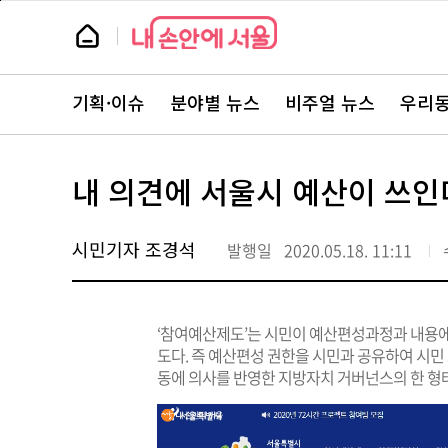
본
페
문
이
뉴
바
지
스
로
상
룸
가
단
뉴
기
으
스
로
기획·이슈
분야별 뉴스
비주얼 뉴스
우리동
주
이
요
동
서
비
스
내 의견에 서울시 예산이 쓰인
바
로
가
기
시민기자 조경석
발행일
2020.05.18. 11:11
‘참여예산제도’는 시민이 예산편성과정과 내용에
도다. 즉 예산편성 권한을 시민과 공유하여 시민
동에 의사를 반영한 지방자치 거버넌스의 한 형