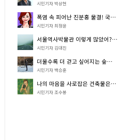
시민기자 박상현
폭염 속 피어난 진분홍 물결! 국립중앙박물관 배롱나무 명소
시민기자 최정윤
서울역사박물관 이렇게 많았어? 주말마다 한 곳씩 떠나는 역사 산책
시민기자 김대진
더울수록 더 걷고 싶어지는 숲길! 서울둘레길 '아차산 코스'
시민기자 백승훈
나의 마음을 사로잡은 건축물은? '서울시 건축상' 수상작 공개!
시민기자 조수봉