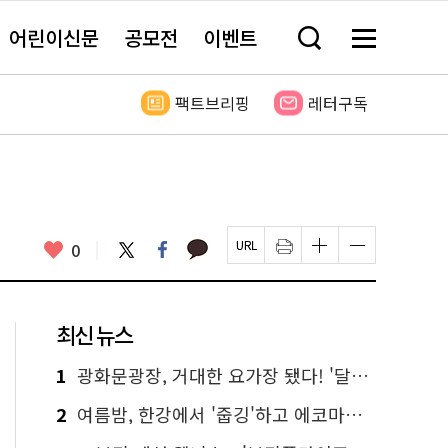
어린이신문
공모전
이벤트
검
메
색
뉴
창
전
열
체
팩트브리핑
레터구독
기
보
기
카
좋
트
페
0
페
인
글
글
카
위
이
아
이
쇄
자
자
오
터
스
요
지
하
크
크
톡
북
U
기
기
기
R
새
크
작
L
창
게
게
최신 뉴스
복
열
변
변
사
림
경
경
하
하
1
광화문광장, 거대한 요가장 됐다! '달빛요가'와 함께한 여름밤 힐링
기
기
2
여름밤, 한강에서 '줍깅'하고 에코마일리지도 줍줍!