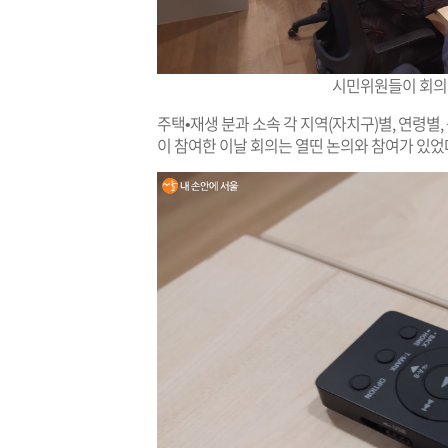
시민위원들이 회의 
주택•재생 분과 소속 각 지역(자치구)별, 연령
이 참여한 이날 회의는 열띤 논의와 참여가 있었