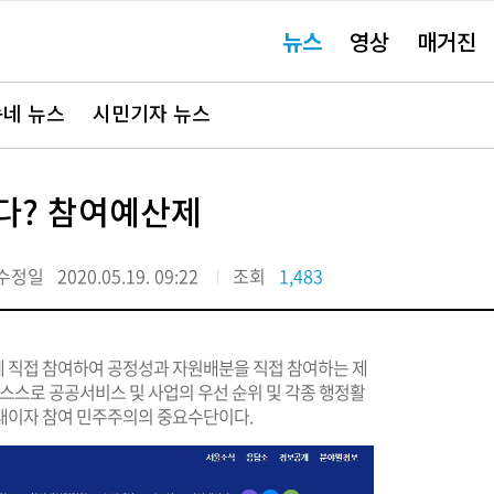
주
뉴스
영상
매거진
요
서
비
스
바
네 뉴스
시민기자 뉴스
로
가
기"
다? 참여예산제
수정일
2020.05.19. 09:22
조회
1,483
 직접 참여하여 공정성과 자원배분을 직접 참여하는 제
 스스로 공공서비스 및 사업의 우선 순위 및 각종 행정활
태이자 참여 민주주의의 중요수단이다.