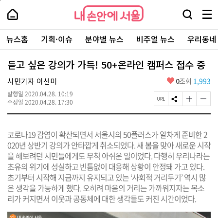
본
페
내
문
이
내
손
검
메
바
지
손
안
색
뉴
로
상
안
주
에
창
전
가
단
에
뉴스홈
기획·이슈
분야별 뉴스
비주얼 뉴스
우리동네
요
서
열
체
기
으
서
서
울
기
보
로
울
비
기
이
-
듣고 싶은 강의가 가득! 50+온라인 캠퍼스 접수 중
스
동
서
바
울
좋
시민기자 이선미
0
조회
1,993
로
시
아
가
대
발행일
2020.04.28. 10:19
요
기
페
S
글
글
표
수정일
2020.04.28. 17:30
이
N
자
자
소
지
S
크
크
통
U
공
기
기
포
코로나19 감염이 확산되면서 서울시의 50플러스가 알차게 준비한 2
R
유
크
작
털
L
하
게
게
020년 상반기 강의가 안타깝게 취소되었다. 새 봄을 맞아 새로운 시작
복
기
변
변
을 해보려던 시민들에게도 무척 아쉬운 일이었다. 다행히 우리나라는
사
경
경
초유의 위기에 성실하고 빈틈없이 대응해 상황이 안정돼 가고 있다.
하
하
기
기
초기부터 시작해 지금까지 유지되고 있는 ‘사회적 거리두기’ 역시 많
은 생각을 가능하게 했다. 오히려 마음의 거리는 가까워지자는 목소
리가 커지면서 이웃과 공동체에 대한 생각들도 커진 시간이었다.