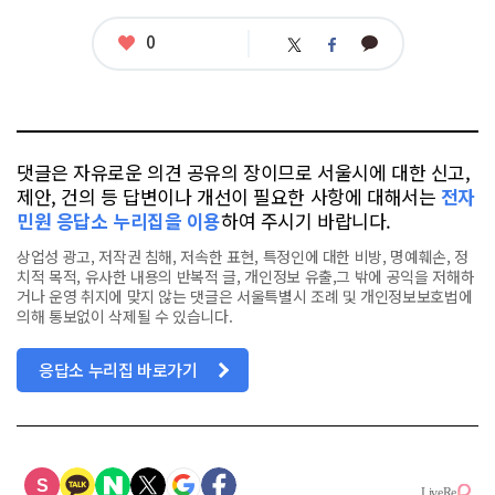
좋
0
카
트
페
아
카
위
이
요
오
터
스
톡
북
댓글은 자유로운 의견 공유의 장이므로 서울시에 대한 신고,
제안, 건의 등 답변이나 개선이 필요한 사항에 대해서는
전자
민원 응답소 누리집을 이용
하여 주시기 바랍니다.
상업성 광고, 저작권 침해, 저속한 표현, 특정인에 대한 비방, 명예훼손, 정
치적 목적, 유사한 내용의 반복적 글, 개인정보 유출,그 밖에 공익을 저해하
거나 운영 취지에 맞지 않는 댓글은 서울특별시 조례 및 개인정보보호법에
의해 통보없이 삭제될 수 있습니다.
응답소 누리집 바로가기