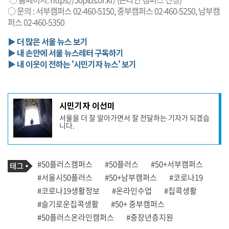
○ 문의 : 서부캠퍼스 02-460-5150, 중부캠퍼스 02-460-5250, 남부캠
퍼스 02-460-5350
▶ 더 많은 서울 뉴스 보기
▶ 내 손안에 서울 뉴스레터 구독하기
▶ 내 이웃이 전하는 '시민기자 뉴스' 보기
기
시민기자 이선미
사
서울을 더 잘 알아가면서 잘 전달하는 기자가 되겠습
작
니다.
성
자
프
로
기
필
태
#50플러스캠퍼스
#50플러스
#50+서부캠퍼스
사
그
관
#서울시50플러스
#50+남부캠퍼스
#코로나19
련
#코로나19생활정보
#온라인수업
#집콕생활
태
그
#슬기로운집콕생활
#50+ 중부캠퍼스
#50플러스온라인캠퍼스
#중장년층지원