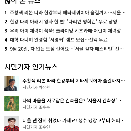
많이 본 뉴스
1
주황색 리본 따라 한강부터 메타세쿼이아 숲길까지…서울둘레길 15코스
2
한강 다리 아래서 영화 한 편! '다리밑 영화관' 무료 상영
3
우리 아이 체력이 쑥쑥! 클라이밍 키즈카페·어린이 체력장
4
대학 다니며 일경험 '서영커' 캠프 모집…전액 무료
5
9월 20일, 차 없는 도심 걸어요…'서울 걷자 페스티벌' 선착순 5천명
시민기자 인기뉴스
주황색 리본 따라 한강부터 메타세쿼이아 숲길까지…
서울둘레길 15코스
시민기자 박상현
나의 마음을 사로잡은 건축물은? '서울시 건축상' 수
상작 공개!
시민기자 조수봉
더울 땐 잠시 쉬었다 가세요! 생수 냉장고부터 해피소
·무더위쉼터까지
시민기자 조수연