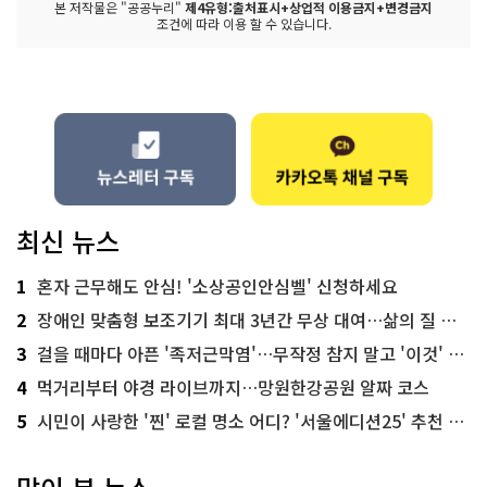
본 저작물은 "공공누리"
제4유형:출처표시+상업적 이용금지+변경금지
조건에 따라 이용 할 수 있습니다.
최신 뉴스
1
혼자 근무해도 안심! '소상공인안심벨' 신청하세요
2
장애인 맞춤형 보조기기 최대 3년간 무상 대여…삶의 질 높인다
3
걸을 때마다 아픈 '족저근막염'…무작정 참지 말고 '이것' 해보세요!
4
먹거리부터 야경 라이브까지…망원한강공원 알짜 코스
5
시민이 사랑한 '찐' 로컬 명소 어디? '서울에디션25' 추천 코스