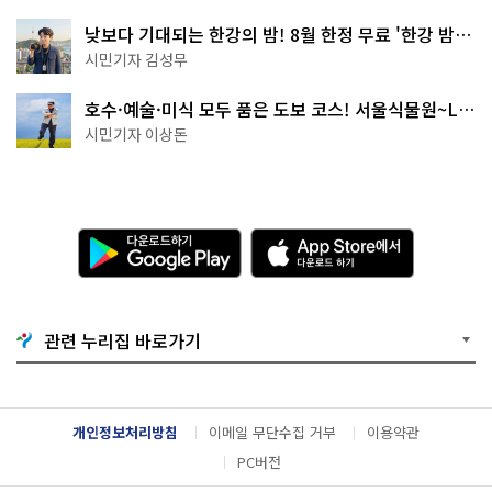
낮보다 기대되는 한강의 밤! 8월 한정 무료 '한강 밤
핑' 예약은?
시민기자 김성무
호수·예술·미식 모두 품은 도보 코스! 서울식물원~LG
아트센터~마곡테라스거리
시민기자 이상돈
다
A
운
p
로
p
드
S
하
t
기
o
관련 누리집 바로가기
G
r
o
e
o
에
g
서
l
다
개인정보처리방침
이메일 무단수집 거부
이용약관
e
운
P
로
PC버전
l
드