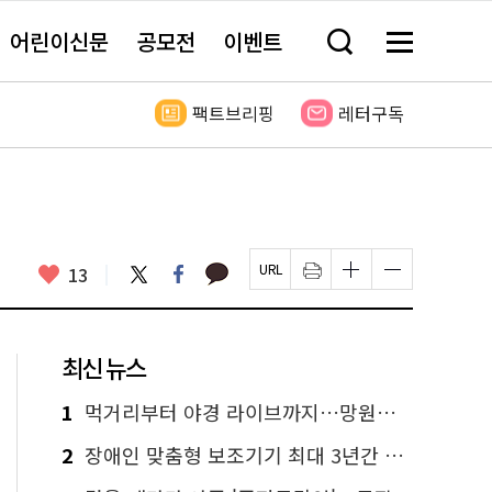
어린이신문
공모전
이벤트
검
메
색
뉴
창
전
열
체
팩트브리핑
레터구독
기
보
기
카
좋
트
페
13
페
인
글
글
카
위
이
아
이
쇄
자
자
오
터
스
요
지
하
크
크
톡
북
U
기
기
기
R
새
크
작
L
창
게
게
최신 뉴스
복
열
변
변
사
림
경
경
하
하
1
먹거리부터 야경 라이브까지…망원한강공원 알짜 코스
기
기
2
장애인 맞춤형 보조기기 최대 3년간 무상 대여…삶의 질 높인다