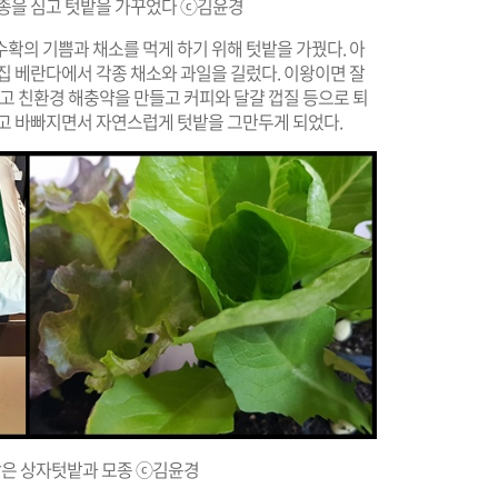
모종을 심고 텃밭을 가꾸었다 ⓒ김윤경
확의 기쁨과 채소를 먹게 하기 위해 텃밭을 가꿨다. 아
집 베란다에서 각종 채소와 과일을 길렀다. 이왕이면 잘
읽고 친환경 해충약을 만들고 커피와 달걀 껍질 등으로 퇴
크고 바빠지면서 자연스럽게 텃밭을 그만두게 되었다.
받은 상자텃밭과 모종 ⓒ김윤경