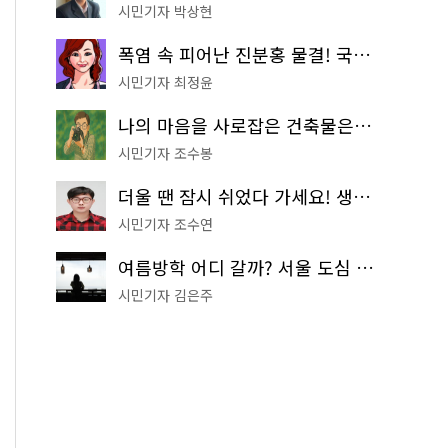
시민기자 박상현
폭염 속 피어난 진분홍 물결! 국립중앙박물관 배롱나무 명소
시민기자 최정윤
나의 마음을 사로잡은 건축물은? '서울시 건축상' 수상작 공개!
시민기자 조수봉
더울 땐 잠시 쉬었다 가세요! 생수 냉장고부터 해피소·무더위쉼터까지
시민기자 조수연
여름방학 어디 갈까? 서울 도심 무료 실내 여행 코스 추천
시민기자 김은주