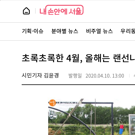
본
페
문
이
뉴
바
지
스
로
상
룸
가
단
뉴
기
으
스
로
기획·이슈
분야별 뉴스
비주얼 뉴스
우리동
주
이
요
동
서
비
스
초록초록한 4월, 올해는 랜선
바
로
가
기
시민기자 김윤경
발행일
2020.04.10. 13:00