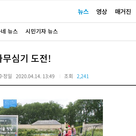
주
뉴스
영상
매거진
요
서
비
스
바
네 뉴스
시민기자 뉴스
로
가
기"
나무심기 도전!
수정일
2020.04.14. 13:49
조회
2,241