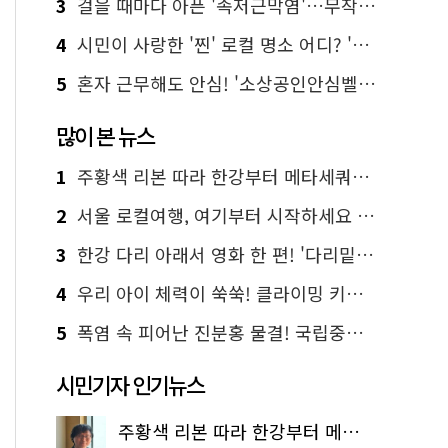
3
걸을 때마다 아픈 '족저근막염'…무작정 참지 말고 '이것' 해보세요!
4
시민이 사랑한 '찐' 로컬 명소 어디? '서울에디션25' 추천 코스
5
혼자 근무해도 안심! '소상공인안심벨' 신청하세요
많이 본 뉴스
1
주황색 리본 따라 한강부터 메타세쿼이아 숲길까지…서울둘레길 15코스
2
서울 로컬여행, 여기부터 시작하세요 '서울에디션25'
3
한강 다리 아래서 영화 한 편! '다리밑 영화관' 무료 상영
4
우리 아이 체력이 쑥쑥! 클라이밍 키즈카페·어린이 체력장
5
폭염 속 피어난 진분홍 물결! 국립중앙박물관 배롱나무 명소
시민기자 인기뉴스
주황색 리본 따라 한강부터 메타세쿼이아 숲길까지…서울둘레길 15코스