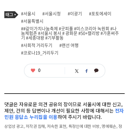
기
태
#서울시
#서울시청
#이광기
#포토에세이
사
그
관
#서울특별시
련
##같이가치나눔축제 #굿피풀 #미스코리아 녹원회 #나
태
눔체험존 #서울시 봉사 # 광화문 #50+캘리방 #가훈써주
그
기 #세종대왕 #기부활동
#사회적 거리두기
#랜선 여행
#코로나19_거리두기
좋
0
카
트
페
아
카
위
이
요
오
터
스
톡
북
댓글은 자유로운 의견 공유의 장이므로 서울시에 대한 신고,
제안, 건의 등 답변이나 개선이 필요한 사항에 대해서는
전자
민원 응답소 누리집을 이용
하여 주시기 바랍니다.
상업성 광고, 저작권 침해, 저속한 표현, 특정인에 대한 비방, 명예훼손, 정