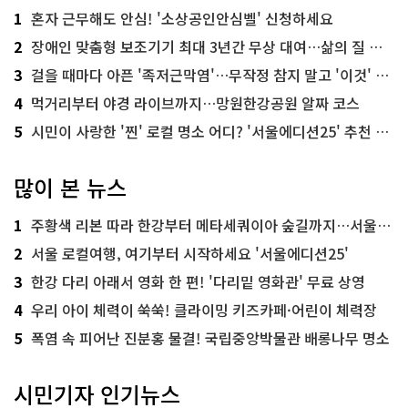
1
혼자 근무해도 안심! '소상공인안심벨' 신청하세요
2
장애인 맞춤형 보조기기 최대 3년간 무상 대여…삶의 질 높인다
3
걸을 때마다 아픈 '족저근막염'…무작정 참지 말고 '이것' 해보세요!
4
먹거리부터 야경 라이브까지…망원한강공원 알짜 코스
5
시민이 사랑한 '찐' 로컬 명소 어디? '서울에디션25' 추천 코스
많이 본 뉴스
1
주황색 리본 따라 한강부터 메타세쿼이아 숲길까지…서울둘레길 15코스
2
서울 로컬여행, 여기부터 시작하세요 '서울에디션25'
3
한강 다리 아래서 영화 한 편! '다리밑 영화관' 무료 상영
4
우리 아이 체력이 쑥쑥! 클라이밍 키즈카페·어린이 체력장
5
폭염 속 피어난 진분홍 물결! 국립중앙박물관 배롱나무 명소
시민기자 인기뉴스