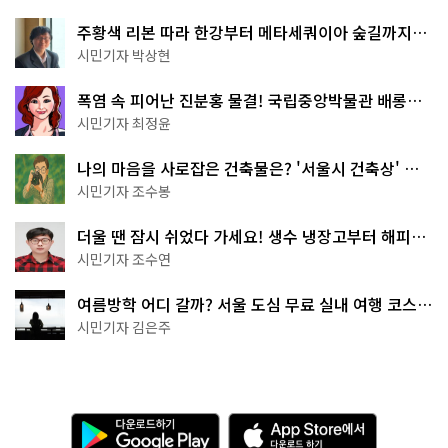
주황색 리본 따라 한강부터 메타세쿼이아 숲길까지…
서울둘레길 15코스
시민기자 박상현
폭염 속 피어난 진분홍 물결! 국립중앙박물관 배롱나
무 명소
시민기자 최정윤
나의 마음을 사로잡은 건축물은? '서울시 건축상' 수
상작 공개!
시민기자 조수봉
더울 땐 잠시 쉬었다 가세요! 생수 냉장고부터 해피소
·무더위쉼터까지
시민기자 조수연
여름방학 어디 갈까? 서울 도심 무료 실내 여행 코스
추천
시민기자 김은주
다
A
운
p