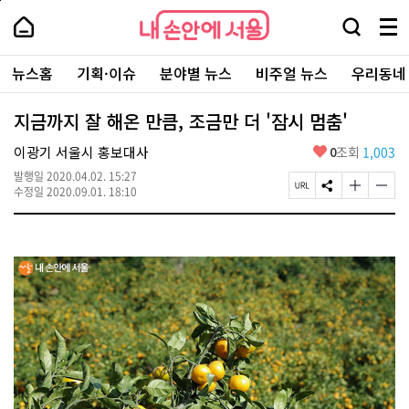
본
페
내
문
이
내
손
검
메
바
지
손
안
색
뉴
로
상
안
주
에
창
전
가
단
에
뉴스홈
기획·이슈
분야별 뉴스
비주얼 뉴스
우리동네
요
서
열
체
기
으
서
서
울
기
보
로
울
비
기
이
-
지금까지 잘 해온 만큼, 조금만 더 '잠시 멈춤'
스
동
서
바
울
좋
이광기 서울시 홍보대사
0
조회
1,003
로
시
아
가
대
발행일
2020.04.02. 15:27
요
기
페
S
글
글
표
수정일
2020.09.01. 18:10
이
N
자
자
소
지
S
크
크
통
U
공
기
기
포
R
유
크
작
털
L
하
게
게
복
기
변
변
사
경
경
하
하
기
기