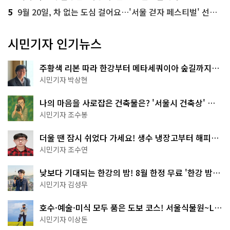
5
9월 20일, 차 없는 도심 걸어요…'서울 걷자 페스티벌' 선착순 5천명
시민기자 인기뉴스
주황색 리본 따라 한강부터 메타세쿼이아 숲길까지…
서울둘레길 15코스
시민기자 박상현
나의 마음을 사로잡은 건축물은? '서울시 건축상' 수
상작 공개!
시민기자 조수봉
더울 땐 잠시 쉬었다 가세요! 생수 냉장고부터 해피소
·무더위쉼터까지
시민기자 조수연
낮보다 기대되는 한강의 밤! 8월 한정 무료 '한강 밤
핑' 예약은?
시민기자 김성무
호수·예술·미식 모두 품은 도보 코스! 서울식물원~LG
아트센터~마곡테라스거리
시민기자 이상돈