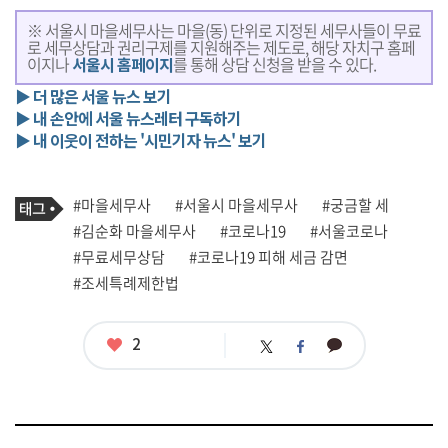
※ 서울시 마을세무사는 마을(동) 단위로 지정된 세무사들이 무료
로 세무상담과 권리구제를 지원해주는 제도로, 해당 자치구 홈페
이지나
서울시 홈페이지
를 통해 상담 신청을 받을 수 있다.
▶ 더 많은 서울 뉴스 보기
▶ 내 손안에 서울 뉴스레터 구독하기
▶ 내 이웃이 전하는 '시민기자 뉴스' 보기
기
태
#마을세무사
#서울시 마을세무사
#궁금할 세
사
그
관
#김순화 마을세무사
#코로나19
#서울코로나
련
#무료세무상담
#코로나19 피해 세금 감면
태
그
#조세특례제한법
좋
2
카
트
페
아
카
위
이
요
오
터
스
톡
북