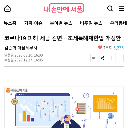
본
페
내
문
이
내
손
검
메
바
지
손
안
색
뉴
로
상
안
주
에
창
전
가
단
에
뉴스홈
기획·이슈
분야별 뉴스
비주얼 뉴스
우리동네
요
서
열
체
기
으
서
서
울
기
보
로
울
비
기
이
-
코로나19 피해 세금 감면…조세특례제한법 개정안
스
동
서
바
울
좋
김순화 마을세무사
2
조회
6,236
로
시
아
가
대
발행일
2020.03.20. 16:00
요
기
페
S
글
글
표
수정일
2020.12.27. 16:05
이
N
자
자
소
지
S
크
크
통
U
공
기
기
포
R
유
크
작
털
L
하
게
게
복
기
변
변
사
경
경
하
하
기
기