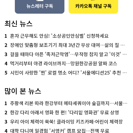
최신 뉴스
1
혼자 근무해도 안심! '소상공인안심벨' 신청하세요
2
장애인 맞춤형 보조기기 최대 3년간 무상 대여…삶의 질 높인다
3
걸을 때마다 아픈 '족저근막염'…무작정 참지 말고 '이것' 해보세요!
4
먹거리부터 야경 라이브까지…망원한강공원 알짜 코스
5
시민이 사랑한 '찐' 로컬 명소 어디? '서울에디션25' 추천 코스
많이 본 뉴스
1
주황색 리본 따라 한강부터 메타세쿼이아 숲길까지…서울둘레길 15코스
2
한강 다리 아래서 영화 한 편! '다리밑 영화관' 무료 상영
3
우리 아이 체력이 쑥쑥! 클라이밍 키즈카페·어린이 체력장
4
대학 다니며 일경험 '서영커' 캠프 모집…전액 무료