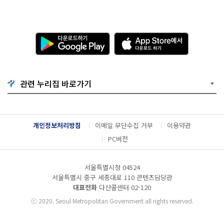
다
A
운
p
로
p
드
S
하
t
기
o
관련 누리집 바로가기
G
r
o
e
o
에
g
서
l
다
개인정보처리방침
이메일 무단수집 거부
이용약관
e
운
P
로
PC버전
l
드
a
하
y
기
서울특별시청 04524
서울특별시 중구 세종대로 110 콘텐츠담당관
대표전화
다산콜센터
02-120
ⓒ
2020. Seoul Metropolitan Government all rights reserved.