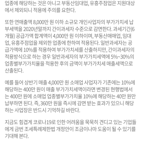
업종에 해당하는 것은 아니고 부동산임대업, 유흥주점업은 지원대상
에서 제외되니 적용에 주의를 요한다.
또한 연매출액 8,000만 원 이하 소규모 개인사업자의 부가가치세 납
부세액을 2020년말까지 간이과세자 수준으로 감면한다. 과세기간(6
개월) 공급가액 합계액이 4,000만 원 이하이며, 부동산매매업, 임대
업, 유흥주점업을 제외한 업종에 한하여 적용된다. 일반과세자는 공
급가액에 10%를 적용하여 부가가치세를 산출하지만, 간이과세자의
적용방식으로 하는 경우 일반과세자의 부가가치세액에 5%~30%의
업종별부가가치율을 적용한 후의 금액이 부가가치세 매출세액으로
산출된다.
예를 들어 상반기 매출 4,000만 원 소매업 사업자가 기존에는 10%에
해당하는 400만 원이 매출 부가가치세액이라면 변경된 현행법에서
는 400만 원에 소매업 업종별부가가치율 10%에 해당하는 40만 원만
납부하면 된다. 즉, 360만 원을 즉시에 감면 받는 효과가 있으니 해당
하는 사업장은 반드시 기억하길 바란다.
지금도 힘겹게 코로나19로 인한 어려움을 묵묵히 견디고 있는 기업들
에게 금번 조세특례제한법 개정안이 조금이나마 도움이 될 수 있기를
기대해 본다.