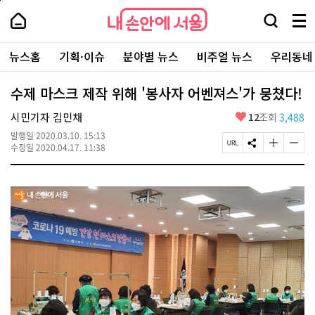
본
페
내
문
이
내
손
검
메
바
지
손
안
색
뉴
로
상
안
주
에
창
전
가
단
에
뉴스홈
기획·이슈
분야별 뉴스
비주얼 뉴스
우리동네
요
서
열
체
기
으
서
서
울
기
보
로
울
비
기
이
-
수제 마스크 제작 위해 '봉사자 어벤져스'가 뭉쳤다!
스
동
서
바
울
좋
시민기자 김민채
12
조회
3,488
로
시
아
가
대
발행일
2020.03.10. 15:13
요
기
페
S
글
글
표
수정일
2020.04.17. 11:38
이
N
자
자
소
지
S
크
크
통
U
공
기
기
포
R
유
크
작
털
L
하
게
게
복
기
변
변
사
경
경
하
하
기
기