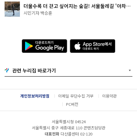
더울수록 더 걷고 싶어지는 숲길! 서울둘레길 '아차산
코스'
시민기자 백승훈
다
A
운
p
로
p
드
S
하
t
기
o
관련 누리집 바로가기
G
r
o
e
o
에
g
서
l
다
개인정보처리방침
이메일 무단수집 거부
이용약관
e
운
P
로
PC버전
l
드
a
하
y
기
서울특별시청 04524
서울특별시 중구 세종대로 110 콘텐츠담당관
대표전화
다산콜센터
02-120