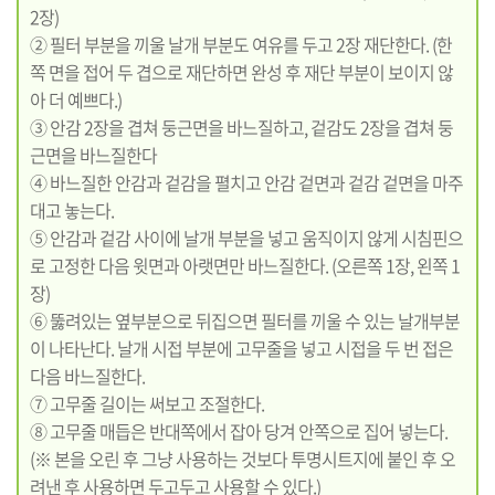
2장)
② 필터 부분을 끼울 날개 부분도 여유를 두고 2장 재단한다. (한
쪽 면을 접어 두 겹으로 재단하면 완성 후 재단 부분이 보이지 않
아 더 예쁘다.)
③ 안감 2장을 겹쳐 둥근면을 바느질하고, 겉감도 2장을 겹쳐 둥
근면을 바느질한다
④ 바느질한 안감과 겉감을 펼치고 안감 겉면과 겉감 겉면을 마주
대고 놓는다.
⑤ 안감과 겉감 사이에 날개 부분을 넣고 움직이지 않게 시침핀으
로 고정한 다음 윗면과 아랫면만 바느질한다. (오른쪽 1장, 왼쪽 1
장)
⑥ 뚫려있는 옆부분으로 뒤집으면 필터를 끼울 수 있는 날개부분
이 나타난다. 날개 시접 부분에 고무줄을 넣고 시접을 두 번 접은
다음 바느질한다.
⑦ 고무줄 길이는 써보고 조절한다.
⑧ 고무줄 매듭은 반대쪽에서 잡아 당겨 안쪽으로 집어 넣는다.
(※ 본을 오린 후 그냥 사용하는 것보다 투명시트지에 붙인 후 오
려낸 후 사용하면 두고두고 사용할 수 있다.)