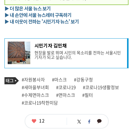
▶ 더 많은 서울 뉴스 보기
▶ 내 손안에 서울 뉴스레터 구독하기
▶ 내 이웃이 전하는 '시민기자 뉴스' 보기
기
시민기자 김민채
사
현장을 발로 뛰며 시민의 목소리를 전하는 서울시민
작
기자가 되고 싶습니다.
성
자
프
로
기
필
태
#자원봉사자
#마스크
#강동구청
사
그
관
#새마을부녀회
#코로나19
#코로나19생활정보
련
#수제면마스크
#면마스크
#필터
태
그
#코로나19착한미담
좋
12
카
트
페
아
카
위
이
요
오
터
스