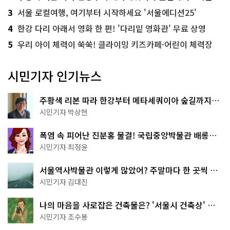
3
서울 로컬여행, 여기부터 시작하세요 '서울에디션25'
4
한강 다리 아래서 영화 한 편! '다리밑 영화관' 무료 상영
5
우리 아이 체력이 쑥쑥! 클라이밍 키즈카페·어린이 체력장
시민기자 인기뉴스
주황색 리본 따라 한강부터 메타세쿼이아 숲길까지…
서울둘레길 15코스
시민기자 박상현
폭염 속 피어난 진분홍 물결! 국립중앙박물관 배롱나
무 명소
시민기자 최정윤
서울역사박물관 이렇게 많았어? 주말마다 한 곳씩 떠
나는 역사 산책
시민기자 김대진
나의 마음을 사로잡은 건축물은? '서울시 건축상' 수
상작 공개!
시민기자 조수봉