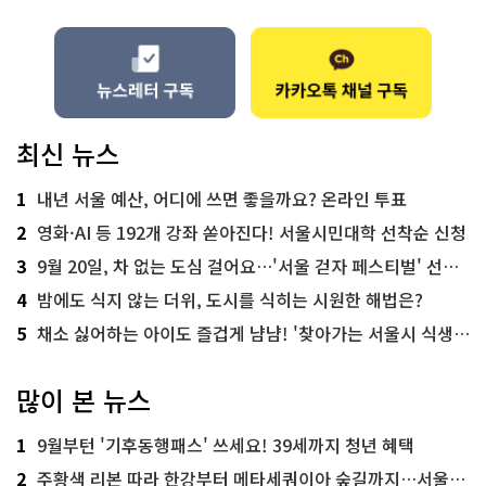
최신 뉴스
1
내년 서울 예산, 어디에 쓰면 좋을까요? 온라인 투표
2
영화·AI 등 192개 강좌 쏟아진다! 서울시민대학 선착순 신청
3
9월 20일, 차 없는 도심 걸어요…'서울 걷자 페스티벌' 선착순 5천명
4
밤에도 식지 않는 더위, 도시를 식히는 시원한 해법은?
5
채소 싫어하는 아이도 즐겁게 냠냠! '찾아가는 서울시 식생활 교육' 현장
많이 본 뉴스
1
9월부턴 '기후동행패스' 쓰세요! 39세까지 청년 혜택
2
주황색 리본 따라 한강부터 메타세쿼이아 숲길까지…서울둘레길 15코스