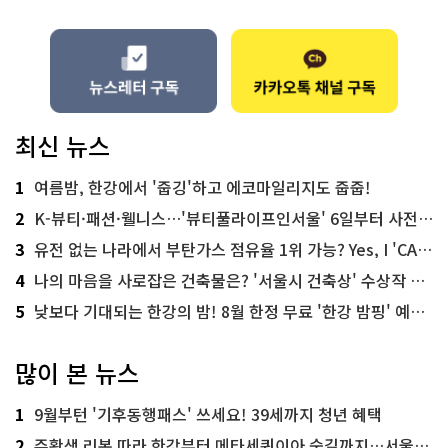
최신 뉴스
1
여름밤, 한강에서 '줍깅'하고 에코마일리지도 줍줍!
2
K-뷰티·패션·웰니스…'뷰티풀라이프인서울' 6일부터 사전 예약
3
유전 없는 나라에서 부탄가스 점유율 1위 가능? Yes, I 'CAN'
4
나의 마음을 사로잡은 건축물은? '서울시 건축상' 수상작 공개!
5
낮보다 기대되는 한강의 밤! 8월 한정 무료 '한강 밤핑' 예약은?
많이 본 뉴스
1
9월부턴 '기후동행패스' 쓰세요! 39세까지 청년 혜택
2
주황색 리본 따라 한강부터 메타세쿼이아 숲길까지…서울둘레길 15코스