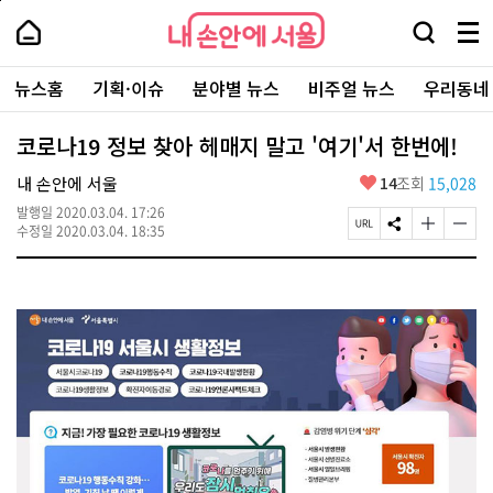
본
페
내
문
이
내
손
검
메
바
지
손
안
색
뉴
로
상
안
주
에
창
전
가
단
에
뉴스홈
기획·이슈
분야별 뉴스
비주얼 뉴스
우리동네
요
서
열
체
기
으
서
서
울
기
보
로
울
비
기
이
-
코로나19 정보 찾아 헤매지 말고 '여기'서 한번에!
스
동
서
바
울
좋
내 손안에 서울
14
조회
15,028
로
시
아
가
대
발행일
2020.03.04. 17:26
요
기
페
S
글
글
표
수정일
2020.03.04. 18:35
이
N
자
자
소
지
S
크
크
통
U
공
기
기
포
R
유
크
작
털
L
하
게
게
복
기
변
변
사
경
경
하
하
기
기