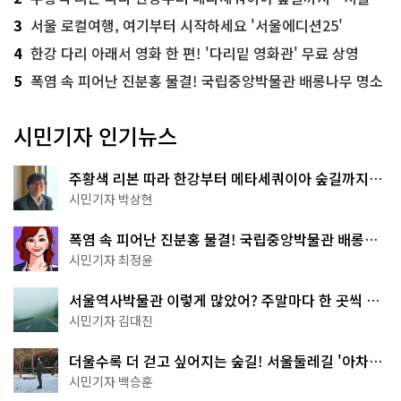
3
서울 로컬여행, 여기부터 시작하세요 '서울에디션25'
4
한강 다리 아래서 영화 한 편! '다리밑 영화관' 무료 상영
5
폭염 속 피어난 진분홍 물결! 국립중앙박물관 배롱나무 명소
시민기자 인기뉴스
주황색 리본 따라 한강부터 메타세쿼이아 숲길까지…
서울둘레길 15코스
시민기자 박상현
폭염 속 피어난 진분홍 물결! 국립중앙박물관 배롱나
무 명소
시민기자 최정윤
서울역사박물관 이렇게 많았어? 주말마다 한 곳씩 떠
나는 역사 산책
시민기자 김대진
더울수록 더 걷고 싶어지는 숲길! 서울둘레길 '아차산
코스'
시민기자 백승훈