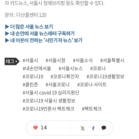
자 카드뉴스, 서울시 정례브리핑 등도 확인할 수 있다.
문의 : 다산콜센터 120
▶ 더 많은 서울 뉴스 보기
▶ 내 손안에 서울 뉴스레터 구독하기
▶ 내 이웃이 전하는 '시민기자 뉴스' 보기
기
태
#서울시
#서울시청
#서울소식
#서울특별시
사
그
관
#내손안에서울
#서울시뉴스
#코로나
련
#코로나19
#코로나확진자
#코로나19생활정보
태
그
#클린존
#서울코로나
#코로나 사이트
#서울시 covid 19 심리지원단
#코로나19 서울시 생활정보
#코로나19언론사 팩트체크
#팩트체크
좋
14
카
트
페
아
카
위
이
요
오
터
스