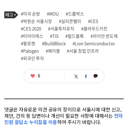
기
태
#미국 순방
#MOU
#드롭박스
사
그
관
#박원순 서울시장
#실리콘밸리
#CES
련
#CES 2020
#서울투자유치
#클라우드키친
태
그
#티아이에스
#TIS
#빌드블록
#라이언 반도체
#팔로젠
#BuildBlock
#Lion Semiconductor
#Palogen
#페이팔
#서울 창업 인프라
#외국인 투자
좋
6
카
트
페
아
카
위
이
요
오
터
스
톡
북
댓글은 자유로운 의견 공유의 장이므로 서울시에 대한 신고,
제안, 건의 등 답변이나 개선이 필요한 사항에 대해서는
전자
민원 응답소 누리집을 이용
하여 주시기 바랍니다.