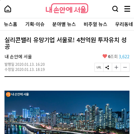
본
페
내
문
이
내
손
검
메
바
지
손
안
색
뉴
로
상
안
주
에
창
전
가
단
에
뉴스홈
기획·이슈
분야별 뉴스
비주얼 뉴스
우리동네
요
서
열
체
기
으
서
서
울
기
보
로
울
비
기
이
-
실리콘밸리 유망기업 서울로! 4천억원 투자유치 성
스
동
서
공
바
울
로
시
가
좋
내 손안에 서울
6
조회
3,622
대
기
아
표
발행일
2020.01.13. 16:20
요
소
페
S
글
글
수정일
2020.01.13. 18:19
통
이
N
자
자
포
지
S
크
크
털
U
공
기
기
R
유
크
작
L
하
게
게
복
기
변
변
사
경
경
하
하
기
기