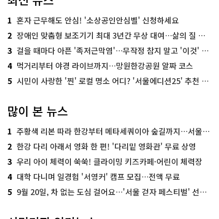
1
혼자 근무해도 안심! '소상공인안심벨' 신청하세요
2
장애인 맞춤형 보조기기 최대 3년간 무상 대여…삶의 질 높인다
3
걸을 때마다 아픈 '족저근막염'…무작정 참지 말고 '이것' 해보세요!
4
먹거리부터 야경 라이브까지…망원한강공원 알짜 코스
5
시민이 사랑한 '찐' 로컬 명소 어디? '서울에디션25' 추천 코스
많이 본 뉴스
1
주황색 리본 따라 한강부터 메타세쿼이아 숲길까지…서울둘레길 15코스
2
한강 다리 아래서 영화 한 편! '다리밑 영화관' 무료 상영
3
우리 아이 체력이 쑥쑥! 클라이밍 키즈카페·어린이 체력장
4
대학 다니며 일경험 '서영커' 캠프 모집…전액 무료
5
9월 20일, 차 없는 도심 걸어요…'서울 걷자 페스티벌' 선착순 5천명