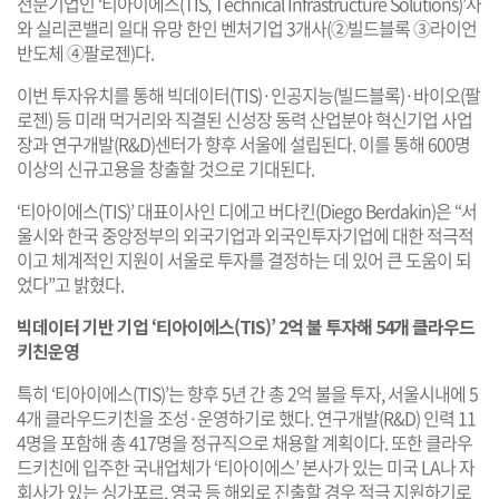
전문기업인 ‘티아이에스(TIS, Technical Infrastructure Solutions)’사
와 실리콘밸리 일대 유망 한인 벤처기업 3개사(②빌드블록 ③라이언
반도체 ④팔로젠)다.
이번 투자유치를 통해 빅데이터(TIS)·인공지능(빌드블록)·바이오(팔
로젠) 등 미래 먹거리와 직결된 신성장 동력 산업분야 혁신기업 사업
장과 연구개발(R&D)센터가 향후 서울에 설립된다. 이를 통해 600명
이상의 신규고용을 창출할 것으로 기대된다.
‘티아이에스(TIS)’ 대표이사인 디에고 버다킨(Diego Berdakin)은 “서
울시와 한국 중앙정부의 외국기업과 외국인투자기업에 대한 적극적
이고 체계적인 지원이 서울로 투자를 결정하는 데 있어 큰 도움이 되
었다”고 밝혔다.
빅데이터 기반 기업 ‘티아이에스(TIS)’ 2억 불 투자해 54개 클라우드
키친운영
특히 ‘티아이에스(TIS)’는 향후 5년 간 총 2억 불을 투자, 서울시내에 5
4개 클라우드키친을 조성·운영하기로 했다. 연구개발(R&D) 인력 11
4명을 포함해 총 417명을 정규직으로 채용할 계획이다. 또한 클라우
드키친에 입주한 국내업체가 ‘티아이에스’ 본사가 있는 미국 LA나 자
회사가 있는 싱가포르, 영국 등 해외로 진출할 경우 적극 지원하기로