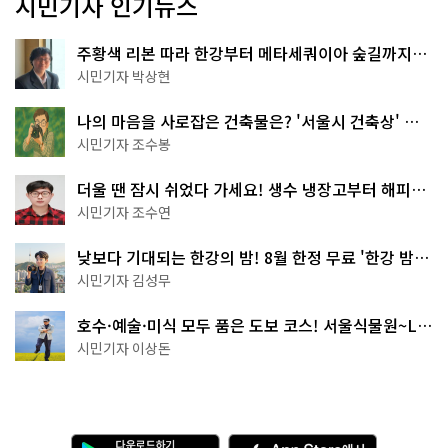
시민기자 인기뉴스
주황색 리본 따라 한강부터 메타세쿼이아 숲길까지…
서울둘레길 15코스
시민기자 박상현
나의 마음을 사로잡은 건축물은? '서울시 건축상' 수
상작 공개!
시민기자 조수봉
더울 땐 잠시 쉬었다 가세요! 생수 냉장고부터 해피소
·무더위쉼터까지
시민기자 조수연
낮보다 기대되는 한강의 밤! 8월 한정 무료 '한강 밤
핑' 예약은?
시민기자 김성무
호수·예술·미식 모두 품은 도보 코스! 서울식물원~LG
아트센터~마곡테라스거리
시민기자 이상돈
다
A