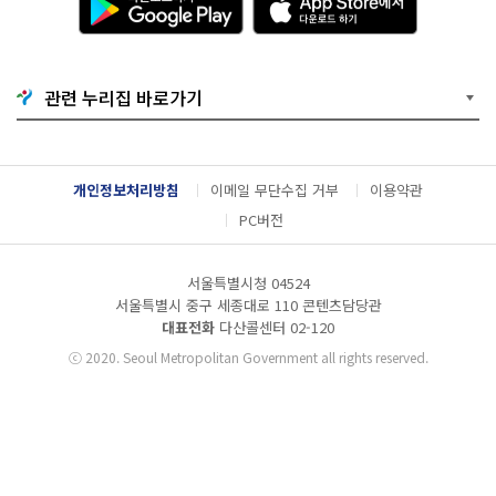
운
p
로
p
드
S
하
t
기
o
관련 누리집 바로가기
G
r
o
e
o
에
g
서
l
다
개인정보처리방침
이메일 무단수집 거부
이용약관
e
운
P
로
PC버전
l
드
a
하
y
기
서울특별시청 04524
서울특별시 중구 세종대로 110 콘텐츠담당관
대표전화
다산콜센터
02-120
ⓒ
2020. Seoul Metropolitan Government all rights reserved.