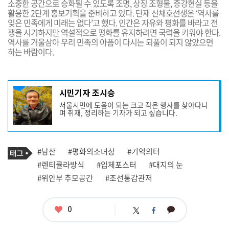
소중한 공간으로 승화될 수 있도록 조명, 상징 조형물, 증강현실 등을
활용한 2단계 홍보기획을 준비하고 있다. 단재 신채호선생은 ‘역사를
잊은 민족에게 미래는 없다’고 했다. 인간은 자유와 평화를 바라고 전
쟁을 시기하지만 역설적으로 평화를 유지하려면 국력을 키워야 한다.
역사를 거울삼아 우리 민족의 아픔이 다시는 되풀이 되지 않았으면
하는 바람이다.
기
시민기자 조시승
사
서울시민에 도움이 되는 크고 작은 행사를 찾아다니
작
며 취재, 정리하는 기자가 되고 싶습니다.
성
자
프
로
기
필
태
#남산
#평화의소녀상
#기억의터
사
그
관
#렌티큘라방식
#입체포스터
#대지의 눈
련
#위안부 추모공간
#조선통감관저
태
그
좋
0
카
트
페
아
카
위
이
요
오
터
스