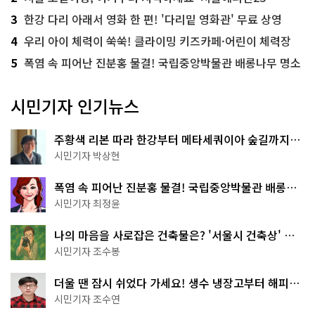
3
한강 다리 아래서 영화 한 편! '다리밑 영화관' 무료 상영
4
우리 아이 체력이 쑥쑥! 클라이밍 키즈카페·어린이 체력장
5
폭염 속 피어난 진분홍 물결! 국립중앙박물관 배롱나무 명소
시민기자 인기뉴스
주황색 리본 따라 한강부터 메타세쿼이아 숲길까지…
서울둘레길 15코스
시민기자 박상현
폭염 속 피어난 진분홍 물결! 국립중앙박물관 배롱나
무 명소
시민기자 최정윤
나의 마음을 사로잡은 건축물은? '서울시 건축상' 수
상작 공개!
시민기자 조수봉
더울 땐 잠시 쉬었다 가세요! 생수 냉장고부터 해피소
·무더위쉼터까지
시민기자 조수연