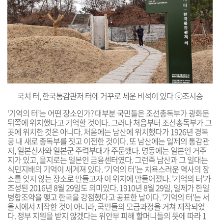
국치 터, 한국통감관저 터에 거꾸로 세운 비석이 있다 ⓒ조시승
‘기억의 터’는 어떤 장소인가?
대부분 국민들은 조선총독부가 광화문
뒤쪽에 위치했다고 기억할 것이다. 그러나 처음부터 조선총독부가 그
곳에 위치한 것은 아니다. 처음에는 남산에 위치했다가 1926년 경복
궁
내 새로 총독부를 짓고 이전한 것이다. 또 남산에는 일제의 통감관
저, 일본신사와 일본군 주력부대가 주둔했다. 명동에는 일본인 거주
지가 있고, 을지로는 일본인 금융센터였다. 그런즉 남산과 그 일대는
식민지배의 기억이 새겨져 있다. ‘기억의 터’는 치욕스러운 역사의 장
소를 잊지 않는 장소로 만들고자 이 위치에 만들어졌다. '기억의 터'가
조성된 2016년 8월 29일도 의미있다. 1910년 8월 29일, 일제가 한일
병합조약을 맺고 한국을 강점했다고 공표한 날이다. '기억의 터'는 서
울시에서 제작한 것이 아니라, 국민들의 모금과정을 거쳐 제작되었
다. 정부 지원을 받지 않겠다는 위안부 피해 할머니들의 뜻에 따라 1