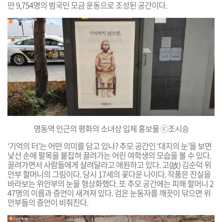
만
9,754명의 범국민 모금 운동으로 조성된 공간이다.
명동역 인근의 평화의 소녀상 입체 홍보물 ⓒ조시승
‘기억의 터’는 어떤 의미를 담고 있나? 추모 공간인 ‘대지의 눈’을 보면
낯선 손에 팔목을 붙잡혀 끌려가는 어린 여학생의 모습을 볼 수 있다.
끌려가면서 사람들에게 살려달라고 애원하고 있다. 고(故)
김순덕 위
안부 할머니의 그림이다. 당시 17세의 꽃다운 나이다. 작품은 진실을
바라보는 위안부의 눈을 형상화했
다. 또 추모 공간에는 피해 할머니 2
47명의 이름과 증언이 새겨져 있다. 검은 눈동자를 깨끗이 닦으면 위
안부들의 증언이 비춰진다.