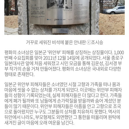
거꾸로 세워진 비석에 붙은 안내판 ⓒ조시승
평화의 소녀상은 일본군 '위안부' 피해를 상징하는 상징물이다. 1,000
번째 수요집회를 맞아 2011년 12월 14일에 공개되었다. 서울 종로구
일본대사관 앞에 처음 세워졌고 시민 모금을 통해 김운성, 김서경 부
부 작가의 손을 거쳐 만들어졌다. 평화의 소녀상은 국내외로 다양한
형태로 존재한다.
일본군 위안부 피해자들은 소녀였던 시절 고향과 가족을 떠나 몸과
마음에 씻을 수 없는 상처를 가지게 되었다. 이곳에는 위안부 피해자
들의 성함이 기록되었는데, 실제 피해자들은 더 많다고 한다. 가족들
에게 폐가 될까봐 또 남들에게 손가락질을 받을까봐 숨어 계셨던 분
들이 많기 때문이다. 위안부 피해자들은 아픔을 안고 고향으로 조국
으로 돌아왔지만 누구도 그분들의 상처를 치유하지 못했다. 역사의
뒤안에서 나라도, 부모형제도 외면했던 그 통한을 떠올리며 원탁에
새겨진 글이 마음에 오래 여운을 남긴다.