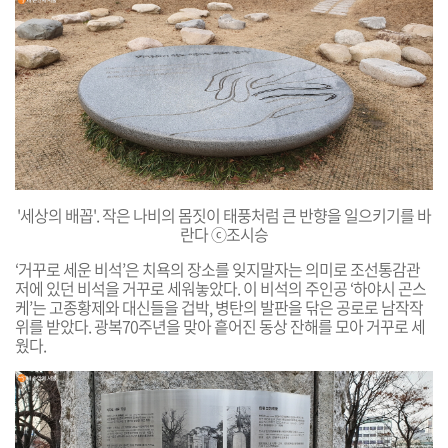
'세상의 배꼽'. 작은 나비의 몸짓이 태풍처럼 큰 반향을 일으키기를 바
란다 ⓒ조시승
‘거꾸로 세운 비석’은 치욕의 장소를 잊지말자는 의미로 조선통감관
저에 있던 비석을 거꾸로 세워놓았다. 이 비석의 주인공
‘하야시 곤스
케’는 고종황제와 대신들을 겁박, 병탄의 발판을 닦은 공로로 남작작
위를 받았다. 광복70주년을 맞아 흩어진 동상 잔해를 모아 거꾸로 세
웠다.