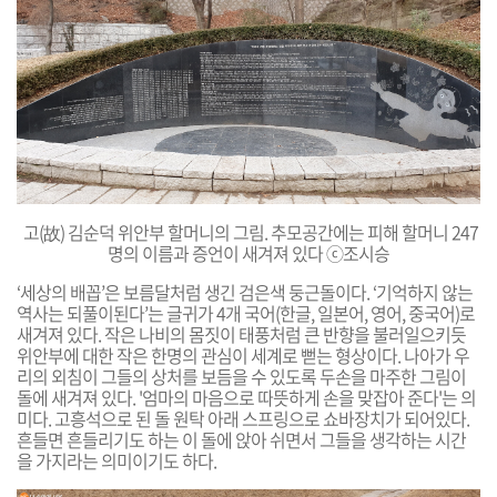
고(故) 김순덕 위안부 할머니의 그림. 추모공간에는 피해 할머니 247
명의 이름과 증언이 새겨져 있다
ⓒ조시승
‘세상의 배꼽’은 보름달처럼 생긴 검은색 둥근돌이다. ‘기억하지 않는
역사는 되풀이된다’는 글귀가 4개 국어(한글, 일본어, 영어, 중국어)로
새겨져 있다. 작은 나비의 몸짓이 태풍처럼 큰 반향을 불러일으키듯
위안부에 대한 작은 한명의 관심이 세계로 뻗는 형상이다. 나아가 우
리의 외침이 그들의 상처를 보듬을 수 있도록 두손을 마주한 그림이
돌에 새겨져 있다. '엄마의 마음으로 따뜻하게 손을 맞잡아 준다'는 의
미다. 고흥석으로 된 돌 원탁 아래 스프링으로 쇼바장치가 되어있다.
흔들면 흔들리기도 하는 이 돌에 앉아 쉬면서 그들을 생각하는 시간
을 가지라는 의미이기도 하다.