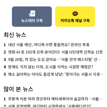
최신 뉴스
1
내년 서울 예산, 어디에 쓰면 좋을까요? 온라인 투표
2
영화·AI 등 192개 강좌 쏟아진다! 서울시민대학 선착순 신청
3
9월 20일, 차 없는 도심 걸어요…'서울 걷자 페스티벌' 선착순 5천명
4
밤에도 식지 않는 더위, 도시를 식히는 시원한 해법은?
5
채소 싫어하는 아이도 즐겁게 냠냠! '찾아가는 서울시 식생활 교육' 현장
많이 본 뉴스
1
주황색 리본 따라 한강부터 메타세쿼이아 숲길까지…서울둘레길 15코스
2
서울 로컬여행, 여기부터 시작하세요 '서울에디션25'