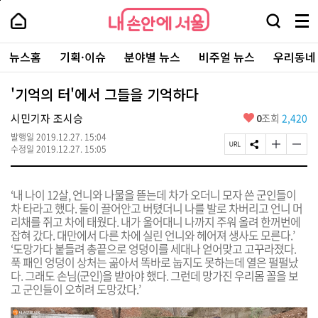
본
페
내
문
이
내
손
검
메
바
지
손
안
색
뉴
로
상
안
주
에
창
전
가
단
에
뉴스홈
기획·이슈
분야별 뉴스
비주얼 뉴스
우리동네
요
서
열
체
기
으
서
서
울
기
보
로
울
비
기
이
-
'기억의 터'에서 그들을 기억하다
스
동
서
바
울
좋
시민기자 조시승
0
조회
2,420
로
시
아
가
대
발행일
2019.12.27. 15:04
요
기
페
S
글
글
표
수정일
2019.12.27. 15:05
이
N
자
자
소
지
S
크
크
통
U
공
기
기
포
‘내
나이 12살, 언니와 나물을 뜯는데 차가 오더니 모자 쓴 군인들이
R
유
크
작
털
차 타라고 했다. 둘이 끌어안고 버텼더니 나를 발로 차버리고 언니 머
L
하
게
게
리채를 쥐고 차에 태웠다. 내가 울어대니 나까지 주워 올려 한꺼번에
복
기
변
변
사
경
경
잡혀 갔다. 대만에서 다른
차에 실린 언니와 헤어져 생사도 모른다.’
하
하
‘도망가다 붙들려 총끝으로 엉덩이를 세대나 얻어맞고 고꾸라졌다.
기
기
푹 패인 엉덩이
상처는 곪아서 똑바로 눕지도 못하는데 열은 펄펄났
다. 그래도 손님(군인)을 받아야 했다. 그런데 망가진 우리몸 꼴을 보
고 군인들이 오히려 도망갔다.’