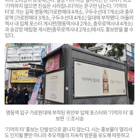
‘기억하지 않으면 진실은 사라집니다’라는 문구만 남는다. ‘기억의
터’로 가는 길목 명동역
(가로판매대 4개소, 구두수선대 7개소)과 충무
로역 (가로판매대 3개소, 구두수선대 4개소) 일대에 부착됐다.
아울러
역사
내 입체 포스터 게시판(명동역사내 2개소, 충무로역사내 4개소)
과 승강장 매립형 게시판(충무로역사내 2개소)에서도 홍보판을 볼 수
있다.
명동역 입구 가로판대에 부착된 위안부 입체 포스터와 '기억의 터' 홍
보판 ⓒ조시승
‘기억의 터’ 홍보는 단발성으로 끝나지 않는다. 시는 홍보물이 멀리서
도 인지될 뿐만 아니라 추모객들의 지속적 방문을 유도해 따뜻하고