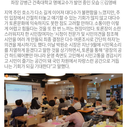
좌장 강병근 건축대학교 명예교수가 발언 중인 모습 ⓒ김영배
지역 주민 호소가 다소 길게 이어져 대다수가 불편함을 느꼈
지만, 주
민 입장에서 간절히 터
놓고 얘기할 수 있는 기회가 많지 않고
대다수
가 토론문화에 익숙하지도 못한 점도 고려할 만하다. 소통이란 이렇
게 어렵고 힘들다는 것을 또 한 번 느끼는 현장이었다.
토론장이 소란
스러워지자 한 시민참여자는 ‘시청이 전문가 및 시민의견을 참조해
시안을 여러 개 만들되 최종 결정은 다수 여론조사로 간단히 하자’는
의견을 제시하기도 했다.
이날 박원순 시장은 지난 9월에 시민목소리
를 치열하게 듣겠다고 말한 것을 상기
하면서, 토론을 통해 “광장의 공
간 하드웨어뿐만 아니라 운영 측면도 고민해서 시민고통을 경감시키
고 시민이 즐기는 공간이 돼 국민
차원에서 자랑스런 공간으로 거듭
나는 기회가 되길 기대
한다”고 말했다.