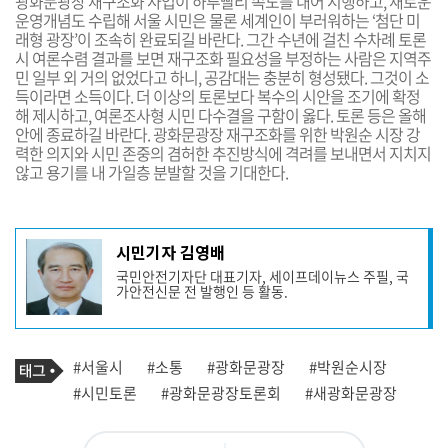
광화문광장 재구조화 사업이 하루빨리 속도를 내어 시행하고, 새로운
운영개념도 수립해 서울 시민은 물론 세계인이 부러워하는 ‘첨단 미
래형 광장’이 조속히 완료되길 바란다.
그간 수년에 걸친 수차례 토론
시 여론수렴 결과를 보면 재구조화 필요성을 부정하는 사람은 지역주
민 일부 외 거의 없었다고 하니, 공감대는 충분히 형성됐다. 그것이 소
득이라면 소득이다.
더 이상의 토론보다 복수의 시안을 조기에 확정
해 제시하고, 여론조사형 시민 다수결을 구함이 옳다. 토론 등은 올해
안에 종료하길 바란다.
광화문광장 재구조화를 위한 박원순 시장 강
력한 의지와 시민 존중의 겸허한 추진방식에 격려를 보내면서 지치지
않고 용기를 내 가일층 분발할 것을 기대한다.
기
시민기자 김영배
사
국민안전기자단 대표기자, 세이프데이뉴스 주필, 국
작
가안전신문 전 발행인 등 활동.
성
자
프
로
기
필
태
#서울시
#소통
#광화문광장
#박원순시장
사
그
관
#시민토론
#광화문광장토론회
#새광화문광장
련
태
그