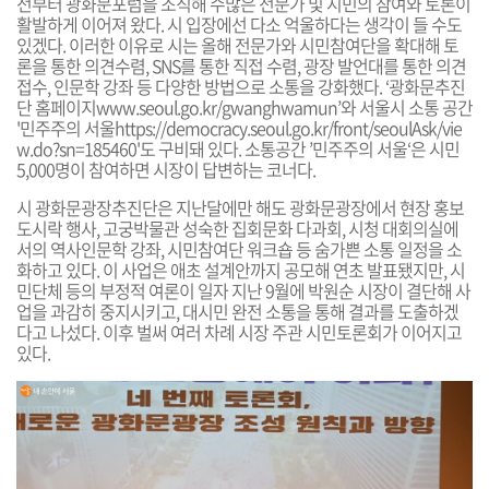
전부터 광화문포럼을 조직해 수많은 전문가 및 시민의 참여와 토론이
활발하게 이어져 왔
다. 시 입장에선 다소 억울하다는 생각이 들 수도
있겠
다. 이러한 이유로
시는 올해
전문가와 시민참여단을 확대해 토
론을 통한 의견수렴, SNS를 통한 직접 수렴, 광장 발언대를 통한 의견
접수, 인문학 강좌 등
다양한 방법으로 소통을 강화했다.
‘광화문추진
단 홈페이지
www.seoul.go.kr/gwanghwamun
’와 서울시 소통 공간
'민주주의 서울
https://democracy.seoul.go.kr/front/seoulAsk/vie
w.do?sn=185460
'도 구비돼 있다. 소통공간 ’민주주의 서울‘은 시민
5,000명이 참여하면 시장이 답변하는 코너다.
시 광화문광장추진단은 지난달에만 해도
광화문광장에서 현장 홍보
도시락 행사,
고궁박물관 성숙한 집회문화 다과회, 시청 대회의실에
서의
역사인문학 강좌,
시민참여단 워크숍 등 숨가쁜 소통 일정을 소
화하고 있다.
이 사업은 애초 설계안까지 공모해 연초 발표됐지만, 시
민단체 등의 부정적 여론이 일자 지난 9월에 박원순 시장이 결단해 사
업을 과감히 중지시키고, 대시민 완전 소통을 통해 결과를 도출하겠
다고 나섰다. 이후 벌써 여러
차례
시장 주관 시민토론회가 이어지고
있다.