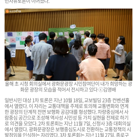
민자유토론이 이어졌다.
올해 초 시청 회의실에서 광화문광장 시민참여단이 내가 희망하는 광
화문 광장의 모습을 적어서 전시하고 있다 ⓒ김영배
일반시민 대상
1차
토론은
지난 10월 18일, 교보빌딩 23층 컨벤션홀
에서 열렸다. 이 자리는 교통대책을 주제로 토의해 교통변화와 연계
한 광장의 단계적 전면 보행화 공감대를 형성했다. 차량중심에서 사
람중심 공간으로 조성해 역사성 시민성 등 가치 실현을 전제로 하기
로 의견을 모았다.
2차 토론회는 지난 11월 7일, 신청사 3층 대회의실
에서 열렸다. 광화문광장은 보행중심도시로 전환하는 교통정책의 시
발점임을 인식하는 자리였다.
3차 토론회는 지난 11월 27일, 종로구