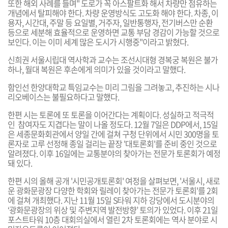
또한 해외 사례를 들며" 도로가 꼭 아스팔트화 해서 차량만 점유하는
개념에서 탈피해야 한다. 차량 운영방식도 고도화 해야 한다. 차종, 이
용자, 시간대, 주말 등 요일별, 거주자, 일반통행자, 전기버스만 순환
등으로 세분해 효율적으로 운영하면 교통 부담 경감이 가능할 것으로
보인다. 이는 이미 세계 많은 도시가 시행중"이라고 밝혔다.
신희권 서울시립대 역사학과 교수는 조선시대형 경복궁 복원은 불가
하나, 월대 복원은 후손에게 의미가 있을 것이라고 말했다.
함인선 한양대학교 특임교수는 미리 그림을 그려놓고, 추진하는 시나
리오베이스는 불필요하다고 말했다.
한편 시는 토론에 또 토론을 이어간다는 계획이다. 성실하고 적극적
인 참여자도 지겹다는 말이 나올 정도다. 12월 7일은 DDP에서, 15일
은 세종문화회관에서 양일 간에 걸쳐 구청 단위에서 시민 300명을 토
론자로 고루 선정해 종일 걸리는 끝장 '대토론회'를 준비 중인 것으로
알려졌다. 이후 16일에는 교통분야의 찾아가는 전문가 토론회가 예정
돼 있다.
한편 시의 올해 공개 '시민공개토론회' 여정을 살펴보면, '
서울시, 새로
운 광화문광장 다양한 학회와 릴레이 찾아가는 전문가 토론회'
를 2회
에 걸쳐 개최했다. 지난 11월 15일 S타워 지하 강당에서 도시분야의
‘광화문광장의 위상 및 주변지역 발전방향’ 토의가 있었다. 이후 21일
포스트타워 10층 대회의실에서 열린 2차 토론회에는 역사 분야로 시