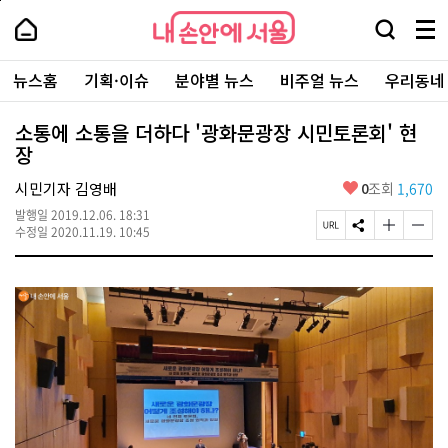
본
페
내
문
이
내
손
검
메
바
지
손
안
색
뉴
로
상
안
주
에
창
전
가
단
에
뉴스홈
기획·이슈
분야별 뉴스
비주얼 뉴스
우리동네
요
서
열
체
기
으
서
서
울
기
보
로
울
비
기
이
-
소통에 소통을 더하다 '광화문광장 시민토론회' 현
스
동
서
장
바
울
로
시
가
좋
시민기자 김영배
0
조회
1,670
대
기
아
표
발행일
2019.12.06. 18:31
요
소
페
S
글
글
수정일
2020.11.19. 10:45
통
이
N
자
자
포
지
S
크
크
털
U
공
기
기
R
유
크
작
L
하
게
게
복
기
변
변
사
경
경
하
하
기
기