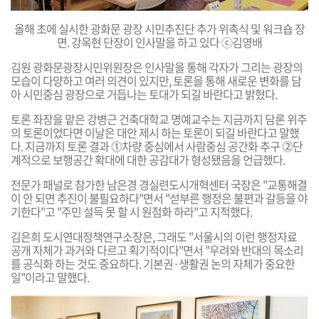
올해 초에 실시한 광화문 광장 시민추진단 추가 위촉식 및 워크숍 장
면. 강옥현 단장이 인사
말을 하고 있다 ⓒ김영배
김
원 광화문광장시민위원장은 인사말을 통해 각자가 그리는 광장의
모습이 다양하고 여러 의견이 있지만, 토론을 통해 새로운 변화를 담
아 시민중심 광장으로 거듭나는 토대가 되길 바란다고 밝혔다.
토론 좌장을 맡은 강병근 건축대학교 명예교수는 지금까지 담론 위주
의 토론이었다면 이날은 대안 제시 하는 토론이 되길 바란다고 말했
다. 지금까지 토론 결과 ⓵차량 중심에서 사람중심 공간화 추구 ⓶단
계적으로 보행공간 확대에 대한 공감대가 형성됐음을 언급했다.
전문가 패널로 참가한 남은경 경실련도시개혁센터 국장은 "교통해결
이 안 되면 추진이 불필요하다"면서 "섣부른 행정은 불편과 갈등을 야
기한다"고 "주민 설득 못 할 시 원점화 하라"고 지적했다.
김은희 도시연대정책연구소장은, 그래도 "서울시의 이런 행정자료
공개 자체가 과거와 다르고 획기적이다"면서 "우려와 반대의 목소리
를 공식화 하는 것도 중요하다. 기본권·생활권 논의 자체가 중요한
일"이라고 말했다.