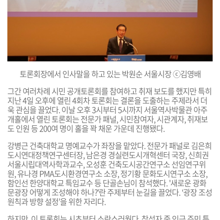
토론회장에서 인사말을 하고 있는
박원순 서울시장 ⓒ김영배
그간 여러차례 시민 공개토론회를 참여하고 취재
보도를 했지만 특히
지난 4일 오후에 열린 4회차 토론회는 결론을 도출하는 주제라서 더
욱 관심을 끌었다. 이날 오후 3시부터 5시까지 서울역사박물관 아주
개홀에서 열린 토론회는 전문가 패널, 시민참여자, 시관계자, 취재보
도 인원 등 200여 명이 홀을 꽉 채운 가운데 진행됐다.
강병근 건축대학교 명예교수가 좌장을 맡았다. 전문가 패널로 김은희
도시연대정책연구센터장, 남은경 경실련도시개혁센터 국장, 신희권
서울시립대역사학과교수, 오성훈 건축도시공간연구소 선임연구위
원, 유나경 PMA도시환경연구소 소장, 정기황 문화도시연구소 소장,
함인선 한양대학교 특임교수 등 단골손님이 참석했다.
'
새로운 광화
문광장 어떻게 조성해야 하나?'란 주제부터 눈길을 끌었
다. ‘광장 조성
원칙과 방향 설정’을 위한 자리다.
하지만, 이 토론회는 시초부터 소란스러웠다. 참석자 중 인근 주민 특