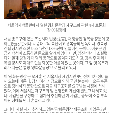
서울역사박물관에서 열린 광화문광장 재구조화 관련 4차 토론회
장 ⓒ김영배
서울
종로구에 있는 조선시대 법궁(法宮), 즉 정궁인 경복궁 정문이 광
화문(光化門)이다. 세종대로의 북단이고 경복궁의 남쪽이다. 경복궁
건립 당시인 조선
태조 4년인 1395년에 만들어진 문이다. 이곳은 임
금과 백성이 소통하던 문으로
알려져 있다. 다만, 임진왜란 때 소실됐
다가
일제 강점기 때 헐려
동쪽으로 옮겨지기도 하고, 광복 후 제위치
복원 당시도 제대로 만들지 못한 아픔이 있는 곳이다. 그 앞 옛 육조거
리가 지금은 통칭 '광화문광장'으로 불리고 있다.
이 '광화문광장'은 오세훈 전 서울시장 재임시인 9년 전에 1차 정비를
해 오늘에 이른다. 당시 여러 사정으로 인해 국민 눈높이나 요구 수준
으로 정비
하지 못한 탓으로 지금 재구조화를 요구받는 사정에 처해
있다. 이에 서울시는 재구조화
및 운영관리 개선에 발벗고 나서고 있
다. 사업단을 구성하고 힘차게 추진하던 이 사업은 중도에 소통 부족
이란 장애를 만나 흔들리고 있다.
그러나, 사실 시가 추진하고 있는 '
광화문광장 재구조화'
사업은 3년