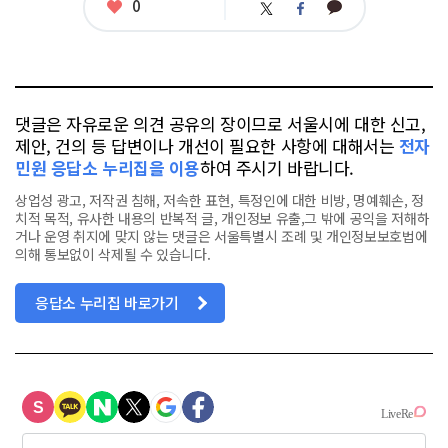
좋
0
카
트
페
아
카
위
이
요
오
터
스
톡
북
댓글은 자유로운 의견 공유의 장이므로 서울시에 대한 신고,
제안, 건의 등 답변이나 개선이 필요한 사항에 대해서는
전자
민원 응답소 누리집을 이용
하여 주시기 바랍니다.
상업성 광고, 저작권 침해, 저속한 표현, 특정인에 대한 비방, 명예훼손, 정
치적 목적, 유사한 내용의 반복적 글, 개인정보 유출,그 밖에 공익을 저해하
거나 운영 취지에 맞지 않는 댓글은 서울특별시 조례 및 개인정보보호법에
의해 통보없이 삭제될 수 있습니다.
응답소 누리집 바로가기