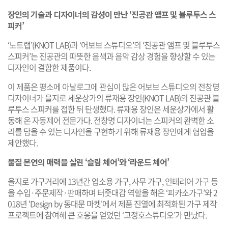
장인의 기술과 디자이너의 감성이 만난 ‘진공관 앰프 및 블루투스 스
피커’
‘노트랩’(KNOT LAB)과 ‘어보브 스튜디오’의 ‘진공관 앰프 및 블루투스
스피커’는 진공관의 따뜻한 음색과 음악 감상 경험을 향상할 수 있는
디자인이 결합한 제품이다.
이 제품은 평소에 아날로그에 관심이 많은 어보브 스튜디오의 전창명
디자이너가 을지로 세운상가의 류재용 장인(KNOT LAB)의 진공관 블
루투스 스피커를 접한 뒤 탄생했다. 류재용 장인은 세운상가에서 활
동해 온 자동제어 전문가다. 전창명 디자이너는 스피커의 완벽한 소
리를 담을 수 있는 디자인을 구현하기 위해 류재용 장인에게 협업을
제안했다.
물질 본연의 매력을 살린 ‘슬림 체어’와 ‘라운드 체어’
을지로 가구거리에 13년간 업소용 가구, 사무 가구, 인테리어 가구 등
을 수입·주문제작·판매하며 터줏대감 역할을 해온 ‘피카소가구’와 2
018년 'Design by 동대문 마켓'에서 제품 진열에 최적화된 가구 제작
프로젝트에 참여해 큰 호응을 얻었던 ‘고정호스튜디오’가 만났다.