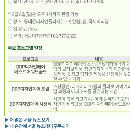
○ 일시 : 2019. 12. 4.(수) - 2019. 12. 8.(일) 10:00~19:00
*12월 8일(일)은 오후 4시까지 관람 가능
○ 장소 : 동대문디자인플라자(DDP) 알림2관, 국제회의장
○ 입 장 료 : 무료
○ 문의 : 서울디자인재단 02-777-2893
주요 프로그램 일정
프로그램
내용
DDP디자인페어의 소상공인x디자이너가 개
DDP디자인페어
팀의 콜라보제품, 청년디자이너가 제안한 4
베스트어워드골드
플제품 중 최고 디자인 제품을 선정하는 투
할 수 있는 기회
소상공인x디자이너 43팀의 콜라보 이야기
DDP디자인페어 포럼
발 과정의 에피소드를 공유하는 시간
시민이 뽑은 최고의 4팀에게 올해의 최고의 
DDP디자인페어 시상식
자인페어 최고상 ‘DDP디자인페어 골드프라
여.
▶ 더 많은 서울 뉴스 보기
▶ 내 손안에 서울 뉴스레터 구독하기