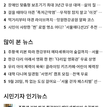
2
장애인 맞춤형 보조기기 최대 3년간 무상 대여…삶의 질 높인다
3
걸을 때마다 아픈 '족저근막염'…무작정 참지 말고 '이것' 해보세요!
4
먹거리부터 야경 라이브까지…망원한강공원 알짜 코스
5
시민이 사랑한 '찐' 로컬 명소 어디? '서울에디션25' 추천 코스
많이 본 뉴스
1
주황색 리본 따라 한강부터 메타세쿼이아 숲길까지…서울둘레길 15코스
2
한강 다리 아래서 영화 한 편! '다리밑 영화관' 무료 상영
3
우리 아이 체력이 쑥쑥! 클라이밍 키즈카페·어린이 체력장
4
대학 다니며 일경험 '서영커' 캠프 모집…전액 무료
5
9월 20일, 차 없는 도심 걸어요…'서울 걷자 페스티벌' 선착순 5천명
시민기자 인기뉴스