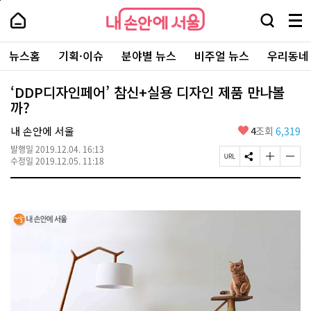
본
페
내
문
이
내
손
검
메
바
지
손
안
색
뉴
로
상
안
주
에
창
전
가
단
에
뉴스홈
기획·이슈
분야별 뉴스
비주얼 뉴스
우리동네
요
서
열
체
기
으
서
서
울
기
보
로
울
비
기
이
-
‘DDP디자인페어’ 참신+실용 디자인 제품 만나볼
스
동
서
까?
바
울
로
시
가
좋
내 손안에 서울
4
조회
6,319
대
기
아
표
발행일
2019.12.04. 16:13
요
소
페
S
글
글
수정일
2019.12.05. 11:18
통
이
N
자
자
포
지
S
크
크
털
U
공
기
기
R
유
크
작
L
하
게
게
복
기
변
변
사
경
경
하
하
기
기