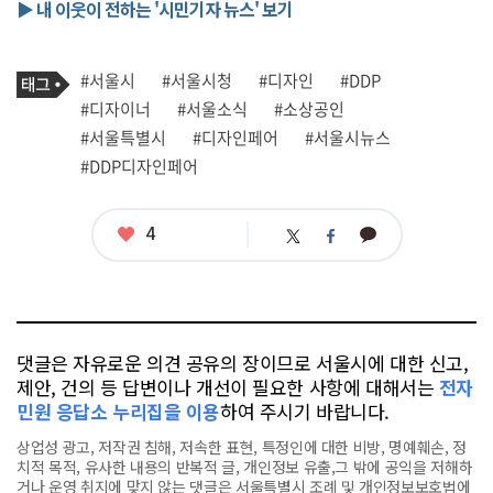
▶ 내 이웃이 전하는 '시민기자 뉴스' 보기
기
태
#서울시
#서울시청
#디자인
#DDP
사
그
관
#디자이너
#서울소식
#소상공인
련
#서울특별시
#디자인페어
#서울시뉴스
태
그
#DDP디자인페어
좋
4
카
트
페
아
카
위
이
요
오
터
스
톡
북
댓글은 자유로운 의견 공유의 장이므로 서울시에 대한 신고,
제안, 건의 등 답변이나 개선이 필요한 사항에 대해서는
전자
민원 응답소 누리집을 이용
하여 주시기 바랍니다.
상업성 광고, 저작권 침해, 저속한 표현, 특정인에 대한 비방, 명예훼손, 정
치적 목적, 유사한 내용의 반복적 글, 개인정보 유출,그 밖에 공익을 저해하
거나 운영 취지에 맞지 않는 댓글은 서울특별시 조례 및 개인정보보호법에