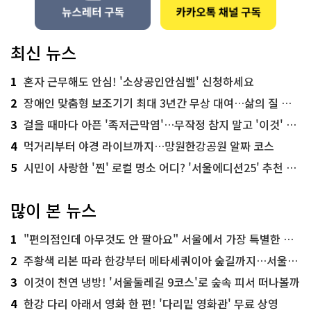
최신 뉴스
1
혼자 근무해도 안심! '소상공인안심벨' 신청하세요
2
장애인 맞춤형 보조기기 최대 3년간 무상 대여…삶의 질 높인다
3
걸을 때마다 아픈 '족저근막염'…무작정 참지 말고 '이것' 해보세요!
4
먹거리부터 야경 라이브까지…망원한강공원 알짜 코스
5
시민이 사랑한 '찐' 로컬 명소 어디? '서울에디션25' 추천 코스
많이 본 뉴스
1
"편의점인데 아무것도 안 팔아요" 서울에서 가장 특별한 편의점의 정체
2
주황색 리본 따라 한강부터 메타세쿼이아 숲길까지…서울둘레길 15코스
3
이것이 천연 냉방! '서울둘레길 9코스'로 숲속 피서 떠나볼까
4
한강 다리 아래서 영화 한 편! '다리밑 영화관' 무료 상영