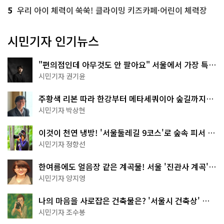
5
우리 아이 체력이 쑥쑥! 클라이밍 키즈카페·어린이 체력장
시민기자 인기뉴스
"편의점인데 아무것도 안 팔아요" 서울에서 가장 특별
한 편의점의 정체
시민기자 권기윤
주황색 리본 따라 한강부터 메타세쿼이아 숲길까지…
서울둘레길 15코스
시민기자 박상현
이것이 천연 냉방! '서울둘레길 9코스'로 숲속 피서 떠
나볼까
시민기자 정향선
한여름에도 얼음장 같은 계곡물! 서울 '진관사 계곡'이
천국이네~
시민기자 양지영
나의 마음을 사로잡은 건축물은? '서울시 건축상' 수
상작 공개!
시민기자 조수봉