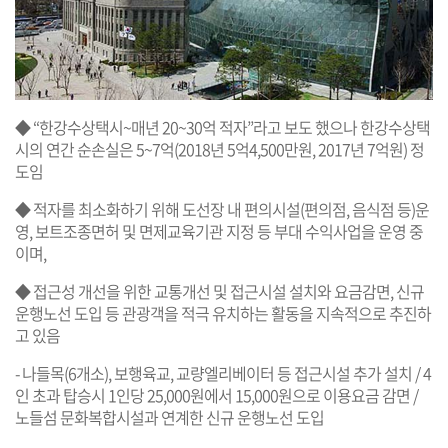
◆ “한강수상택시~매년 20~30억 적자”라고 보도 했으나 한강수상택
시의 연간 순손실은 5~7억(2018년 5억4,500만원, 2017년 7억원) 정
도임
◆ 적자를 최소화하기 위해 도선장 내 편의시설(편의점, 음식점 등)운
영, 보트조종면허 및 면제교육기관 지정 등 부대 수익사업을 운영 중
이며,
◆ 접근성 개선을 위한 교통개선 및 접근시설 설치와 요금감면, 신규
운행노선 도입 등 관광객을 적극 유치하는 활동을 지속적으로 추진하
고 있음
- 나들목(6개소), 보행육교, 교량엘리베이터 등 접근시설 추가 설치 / 4
인 초과 탑승시 1인당 25,000원에서 15,000원으로 이용요금 감면 /
노들섬 문화복합시설과 연계한 신규 운행노선 도입