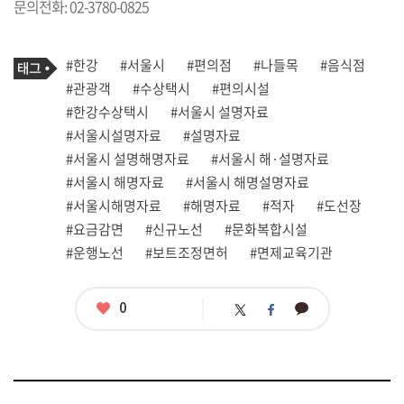
문의전화: 02-3780-0825
기
태
#한강
#서울시
#편의점
#나들목
#음식점
사
그
관
#관광객
#수상택시
#편의시설
련
#한강수상택시
#서울시 설명자료
태
그
#서울시설명자료
#설명자료
#서울시 설명해명자료
#서울시 해·설명자료
#서울시 해명자료
#서울시 해명설명자료
#서울시해명자료
#해명자료
#적자
#도선장
#요금감면
#신규노선
#문화복합시설
#운행노선
#보트조정면허
#면제교육기관
좋
0
카
트
페
아
카
위
이
요
오
터
스
톡
북