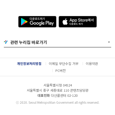
다
A
운
p
로
p
드
S
하
t
기
o
관련 누리집 바로가기
G
r
o
e
o
에
g
서
l
다
개인정보처리방침
이메일 무단수집 거부
이용약관
e
운
P
로
PC버전
l
드
a
하
y
기
서울특별시청 04524
서울특별시 중구 세종대로 110 콘텐츠담당관
대표전화
다산콜센터
02-120
ⓒ
2020. Seoul Metropolitan Government all rights reserved.