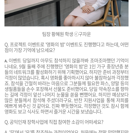
팀장 황혜원 학생 ⓒ구자운
Q. 프로젝트 이벤트로 '영화의 밤' 이벤트도 진행했다고 하는데, 어떤
점이 가장 기억에 남으세요?
이벤트 당일까지 아무도 참석하지 않을까봐 조마조마했던 기억이
A.
나네요. 9월 둘째 주에 진행했던 '영화의 밤'은 1인 가구 중장년층 분
들의 네트워크를 활성화하기 위해 기획했어요. 하지만 준비
과정부터
걱정이 많았습니다. 혹시 영화를 좋아하시지 않아 불참하실까 걱정했
죠. 참석을 간절히 바라는 마음으로 그분들께 필요한 파스, 양말 등의
생필품들을 손수 포장해서 선물도 준비했어요. 당일 약속장소를 향하
는 길에 걱정이 앞선 나머지 눈물을 쏟을 뻔했어요. 하지만 예상보다
많은 분들께서 참석해 주셨더라구요. 반찬 지원사업을 통해 저희를
예쁘게 봐주신 것 같아요. 진짜 뿌듯했어요. 걱정했던 것도 잠시 함께
영화도 보고 식사도 하면서 즐거운 시간을 보냈습니다.
Q. 공익인재 장학사업에 직접 참여한
소감이 어떠세요
?
A.
'무'에서 '유'를 창조하는 과정이었어요. 처음에는 정말 막막했지만