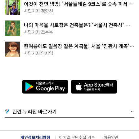
이것이 천연 냉방! '서울둘레길 9코스'로 숲속 피서 떠
나볼까
시민기자 정향선
나의 마음을 사로잡은 건축물은? '서울시 건축상' 수
상작 공개!
시민기자 조수봉
한여름에도 얼음장 같은 계곡물! 서울 '진관사 계곡'이
천국이네~
시민기자 양지영
다
A
운
p
로
p
드
S
하
t
기
o
관련 누리집 바로가기
G
r
o
e
o
에
g
서
l
다
개인정보처리방침
이메일 무단수집 거부
이용약관