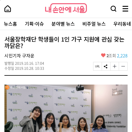
본
페
내
문
이
내
손
검
메
바
지
손
안
색
뉴
로
상
안
주
에
창
전
가
단
에
뉴스홈
기획·이슈
분야별 뉴스
비주얼 뉴스
우리동네
요
서
열
체
기
으
서
서
울
기
보
로
울
비
기
이
-
서울장학재단 학생들이 1인 가구 지원에 관심 갖는
스
동
서
까닭은?
바
울
로
시
가
좋
시민기자 구자운
2
조회
2,228
대
기
아
표
발행일
2019.10.16. 17:04
요
소
페
S
글
글
수정일
2019.10.28. 10:33
통
이
N
자
자
포
지
S
크
크
털
U
공
기
기
R
유
크
작
L
하
게
게
복
기
변
변
사
경
경
하
하
기
기