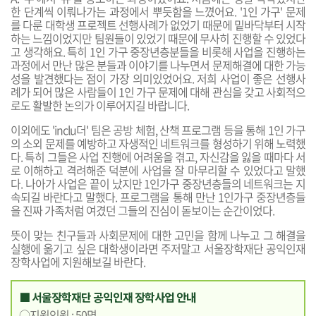
한 단계씩 이뤄나가는 과정에서 뿌듯함을 느꼈어요. '1인 가구' 문제
를 다룬 대학생 프로젝트 선행사례가 없었기 때문에 밑바닥부터 시작
하는 느낌이었지만 팀원들이 있었기 때문에 무사히 진행할 수 있었다
고 생각해요. 특히 1인 가구 중장년층분들을 비롯해 사업을 진행하는
과정에서 만난 많은 분들과 이야기를 나누면서 문제해결에 대한 가능
성을 발견했다는 점이 가장 의미있었어요. 저희 사업이 좋은 선행사
례가 되어
많은 사람들이 1인 가구 문제에 대해 관심을 갖고
사회적으
로도 활발한 논의가 이루어지길 바랍니다.
이외에도 'in
clu더' 팀은 공방 체험, 산책 프로그램 등을 통해 1인 가구
의 소외 문제를 예방하고 자생적인 네트워크를 형성하기 위해 노력했
다. 특히 그들은 사업 진행에 어려움을 겪고, 자신감을 잃을 때마다 서
로 이해하고 격려해준 덕분에 사업을 잘 마무리할 수 있었다고 말했
다. 나아가 사업은 끝이 났지만 1인가구 중장년층들의 네트워크는 지
속되길 바란다고 말했다. 프로그램을 통해 만난 1인가구 중장년층들
을 진짜 가족처럼 여겼던 그들의 진심이 돋보이는 순간이었다.
뜻이 맞는
친구들과 사회문제에 대한 고민을 함께 나누고 그 해결을
실행에 옮기고 싶은
대학생이라면 주저말고 서울장학재단 공익인재
장학사업에 지원해보길 바란다.
■ 서울장학재단 공익인재 장학사업 안내
○지원인원 : 50명