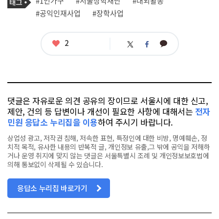
#1인가구
#서울장학재단
#대외활동
사
그
관
#공익인재사업
#장학사업
련
태
그
좋
2
카
트
페
아
카
위
이
요
오
터
스
톡
북
댓글은 자유로운 의견 공유의 장이므로 서울시에 대한 신고,
제안, 건의 등 답변이나 개선이 필요한 사항에 대해서는
전자
민원 응답소 누리집을 이용
하여 주시기 바랍니다.
상업성 광고, 저작권 침해, 저속한 표현, 특정인에 대한 비방, 명예훼손, 정
치적 목적, 유사한 내용의 반복적 글, 개인정보 유출,그 밖에 공익을 저해하
거나 운영 취지에 맞지 않는 댓글은 서울특별시 조례 및 개인정보보호법에
의해 통보없이 삭제될 수 있습니다.
응답소 누리집 바로가기