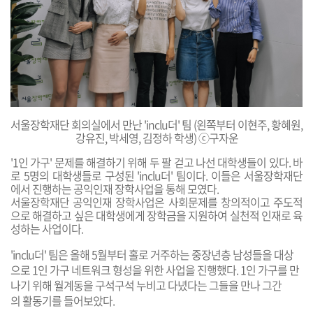
서울장학재단 회의실에서 만난
'inclu더'
팀 (왼쪽부터 이현주, 황혜원,
강유진
,
박세영
, 김정하 학생)
ⓒ
구자
운
'1인 가구' 문제를 해결하기 위해 두 팔 걷고 나선 대학생들이 있다. 바
로 5명의 대학생들로 구성된 'inclu더' 팀이다. 이들은 서울장학재단
에서 진행하는 공익인재 장학사업을 통해 모였다.
서울장학재단
공
익
인
재
장
학
사
업
은 사회문
제를 창의적이고 주도적
으로 해결하고 싶은 대학생에게 장학금을 지원하여 실천적 인재로 육
성하는 사업이다.
'inclu더' 팀은 올해 5월부터 홀로 거주하는 중장년층 남성들을 대상
으로 1인 가구 네트워크 형성을 위한 사업을 진행했다. 1인 가구를 만
나기 위해 월계동을 구석구석 누비고 다녔다는 그들을 만나 그간
의 활동기를 들어보았다.