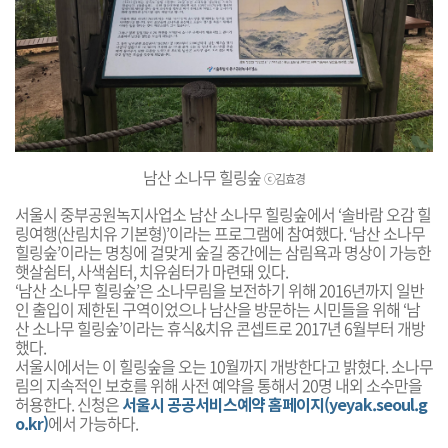
남산 소나무 힐링숲
ⓒ김효경
서울시 중부공원녹지사업소 남산 소나무 힐링숲에서 ‘솔바람 오감 힐
링여행(산림치유 기본형)’이라는 프로그램에 참여했다.
‘남산 소나무
힐링숲’이라는 명칭에 걸맞게 숲길 중간에는 삼림욕과 명상이 가능한
햇살쉼터, 사색쉼터, 치유쉼터가 마련돼 있다.
‘남산 소나무 힐링숲’은 소나무림을 보전하기 위해 2016년까지 일반
인 출입이 제한된 구역이었으나 남산을 방문하는 시민들을 위해 ‘남
산 소나무 힐링숲’이라는 휴식&치유 콘셉트로 2017년 6월부터 개방
했다.
서울시에서는 이 힐링숲을 오는 10월까지 개방한다고 밝혔다. 소나무
림의 지속적인 보호를 위해 사전 예약을 통해서 20명 내외 소수만을
허용한다. 신청은
서울시 공공서비스예약 홈페이지(yeyak.seoul.g
o.kr)
에서 가능하다.