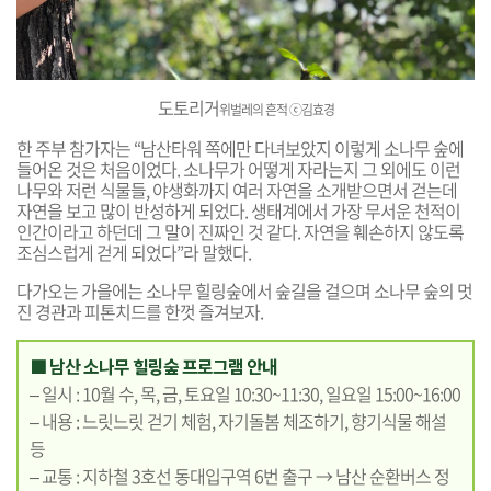
도토리거
위벌레의 흔적
ⓒ김효경
한 주부 참가자는 “남산타워 쪽에만 다녀보았지 이렇게 소나무 숲에
들어온 것은 처음이었다. 소나무가 어떻게 자라는지 그 외에도 이런
나무와 저런 식물들, 야생화까지 여러 자연을 소개받으면서 걷는데
자연을 보고 많이 반성하게 되었다. 생태계에서 가장 무서운 천적이
인간이라고 하던데 그 말이 진짜인 것 같다. 자연을 훼손하지 않도록
조심스럽게 걷게 되었다”라 말했다.
다가오는 가을에는 소나무 힐링숲에서 숲길을 걸으며 소나무 숲의 멋
진 경관과 피톤치드를 한껏 즐겨보자.
■ 남산 소나무 힐링숲 프로그램 안내
– 일시 : 10월 수, 목, 금, 토요일 10:30~11:30, 일요일 15:00~16:00
– 내용 : 느릿느릿 걷기 체험, 자기돌봄 체조하기, 향기식물 해설
등
– 교통 : 지하철 3호선 동대입구역 6번 출구 → 남산 순환버스 정