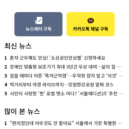
최신 뉴스
1
혼자 근무해도 안심! '소상공인안심벨' 신청하세요
2
장애인 맞춤형 보조기기 최대 3년간 무상 대여…삶의 질 높인다
3
걸을 때마다 아픈 '족저근막염'…무작정 참지 말고 '이것' 해보세요!
4
먹거리부터 야경 라이브까지…망원한강공원 알짜 코스
5
시민이 사랑한 '찐' 로컬 명소 어디? '서울에디션25' 추천 코스
많이 본 뉴스
1
"편의점인데 아무것도 안 팔아요" 서울에서 가장 특별한 편의점의 정체