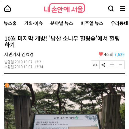
본
페
내
문
이
내
손
검
메
바
지
손
안
색
뉴
로
상
안
주
에
창
전
가
단
에
뉴스홈
기획·이슈
분야별 뉴스
비주얼 뉴스
우리동네
요
서
열
체
기
으
서
서
울
기
보
로
울
비
기
이
-
10월 마지막 개방! '남산 소나무 힐링숲'에서 힐링
스
동
서
하기
바
울
로
시
가
좋
시민기자 김효경
4
조회
7,639
대
기
아
표
발행일
2019.10.07. 13:21
요
소
페
S
글
글
수정일
2019.10.07. 13:34
통
이
N
자
자
포
지
S
크
크
털
U
공
기
기
R
유
크
작
L
하
게
게
복
기
변
변
사
경
경
하
하
기
기