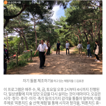
자기 돌봄 체조하기
를 하고 있는 체험자들
ⓒ김효경
이 프로그램은 매주 수, 목, 금, 토요일 오후 2시부터 4시까지 진행된
다. 일상생활에 지쳐 있던 오감을 다시 살리는 것이 테마이다. 오감은
시각·청각·후각·미각·촉각 등의 5가지 감각을 통틀어 말하며, 이를
주제로 ‘피톤치드 숲 산책 체험’을 통해 시각과 청각을, ‘피톤치드 휴~