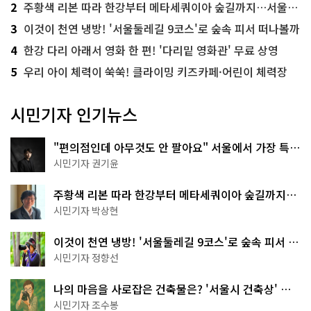
2
주황색 리본 따라 한강부터 메타세쿼이아 숲길까지…서울둘레길 15코스
3
이것이 천연 냉방! '서울둘레길 9코스'로 숲속 피서 떠나볼까
4
한강 다리 아래서 영화 한 편! '다리밑 영화관' 무료 상영
5
우리 아이 체력이 쑥쑥! 클라이밍 키즈카페·어린이 체력장
시민기자 인기뉴스
"편의점인데 아무것도 안 팔아요" 서울에서 가장 특별
한 편의점의 정체
시민기자 권기윤
주황색 리본 따라 한강부터 메타세쿼이아 숲길까지…
서울둘레길 15코스
시민기자 박상현
이것이 천연 냉방! '서울둘레길 9코스'로 숲속 피서 떠
나볼까
시민기자 정향선
나의 마음을 사로잡은 건축물은? '서울시 건축상' 수
상작 공개!
시민기자 조수봉