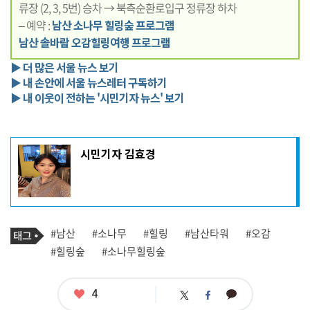
류장 (2, 3, 5번) 승차 → 북측순환로입구 정류장 하차
– 예약 :
남산 소나무 힐링숲 프로그램
남산 솔바람 오감힐링여행 프로그램
▶ 더 많은 서울 뉴스 보기
▶ 내 손안에 서울 뉴스레터 구독하기
▶ 내 이웃이 전하는 '시민기자 뉴스' 보기
기
시민기자 김효경
사
작
성
자
프
로
기
필
태
#남산
#소나무
#힐링
#남산타워
#오감
사
그
관
#힐링숲
#소나무힐링숲
련
태
그
좋
4
카
트
페
아
카
위
이