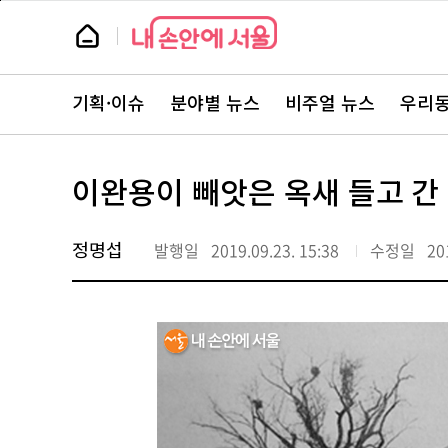
본
페
문
이
뉴
바
지
스
로
상
룸
가
단
뉴
기
으
스
로
기획·이슈
분야별 뉴스
비주얼 뉴스
우리동
주
이
요
동
서
비
스
이완용이 빼앗은 옥새 들고 간
바
로
가
기
정명섭
발행일
2019.09.23. 15:38
수정일
20