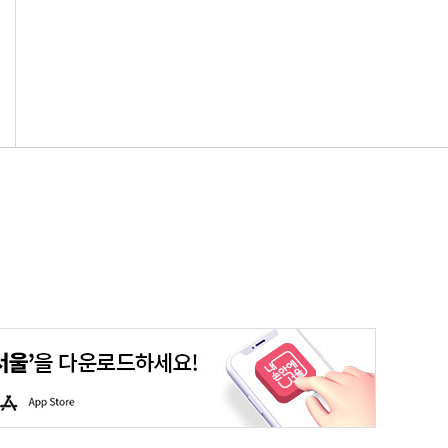
평생학습포털
청년포털
대기환경정보
에코마일리지
A
p
p
S