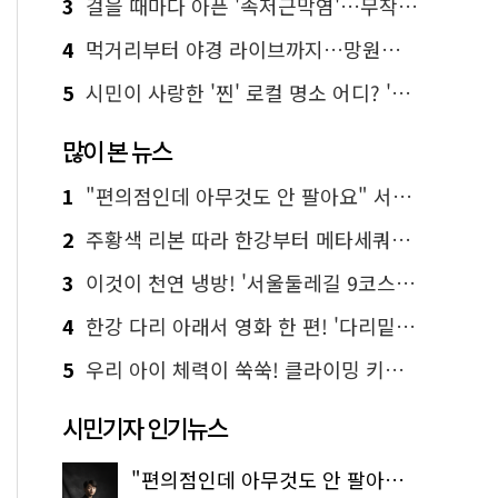
3
걸을 때마다 아픈 '족저근막염'…무작정 참지 말고 '이것' 해보세요!
4
먹거리부터 야경 라이브까지…망원한강공원 알짜 코스
5
시민이 사랑한 '찐' 로컬 명소 어디? '서울에디션25' 추천 코스
많이 본 뉴스
1
"편의점인데 아무것도 안 팔아요" 서울에서 가장 특별한 편의점의 정체
2
주황색 리본 따라 한강부터 메타세쿼이아 숲길까지…서울둘레길 15코스
3
이것이 천연 냉방! '서울둘레길 9코스'로 숲속 피서 떠나볼까
4
한강 다리 아래서 영화 한 편! '다리밑 영화관' 무료 상영
5
우리 아이 체력이 쑥쑥! 클라이밍 키즈카페·어린이 체력장
시민기자 인기뉴스
"편의점인데 아무것도 안 팔아요" 서울에서 가장 특별한 편의점의 정체