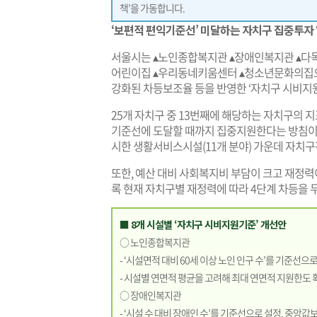
책’을 가동합니다.
‘보편적 편익기준선’ 미달하는 자치구 집중투자 
서울시는 ▴노인종합복지관 ▴장애인복지관 ▴다
어린이집 ▴우리동네키움센터 ▴청소년문화의집으로
강화된 차등보조율 등을 반영한 ‘자치구 시비지원
25개 자치구 중 13번째에 해당하는 자치구의 
기준선에 도달할 때까지 집중지원한다는 방침이다. 
시한 생활서비스시설(11개 분야) 가운데 자치구
또한, 예산 대비 사회복지비 부담이 크고 재정력
록 현재 자치구별 재정력에 따라 4단계 차등을 두
■ 8개 시설별 ‘자치구 시비지원기준’ 개선안
○ 노인종합복지관
- ‘시설면적 대비 60세 이상 노인 인구 수’를 기준선
- 시설별 연면적 평균을 고려해 최대 연면적 지원한도 확대 
○ 장애인복지관
- ‘시설 수 대비 장애인 수’를 기준선으로 설정, 중앙