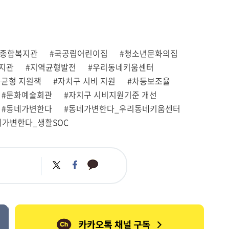
인종합복지관
#국공립어린이집
#청소년문화의집
지관
#지역균형발전
#우리동네키움센터
불균형 지원책
#자치구 시비 지원
#차등보조율
#문화예술회관
#자치구 시비지원기준 개선
#동네가변한다
#동네가변한다_우리동네키움센터
네가변한다_생활SOC
카
트
페
카
위
이
오
터
스
톡
북