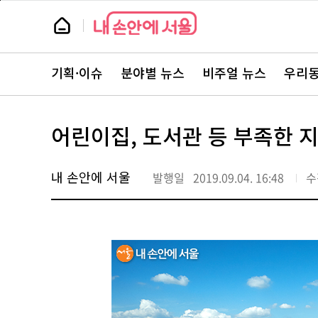
본
페
문
이
뉴
바
지
스
로
상
룸
가
단
뉴
기
으
스
로
기획·이슈
분야별 뉴스
비주얼 뉴스
우리동
주
이
요
동
서
비
스
어린이집, 도서관 등 부족한 지
바
로
가
기
내 손안에 서울
발행일
2019.09.04. 16:48
수