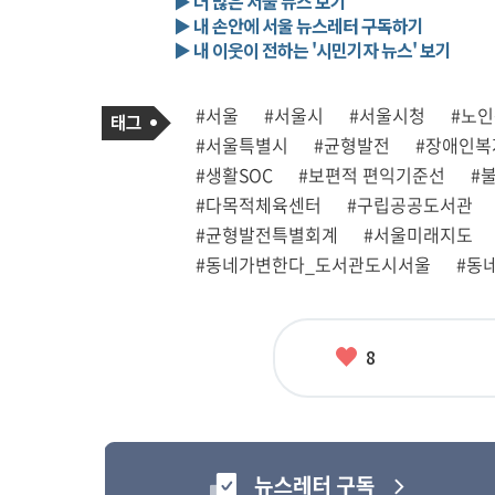
▶ 더 많은 서울 뉴스 보기
▶ 내 손안에 서울 뉴스레터 구독하기
▶ 내 이웃이 전하는 '시민기자 뉴스' 보기
기
태
#서울
#서울시
#서울시청
#노
사
그
관
#서울특별시
#균형발전
#장애인복
련
태
#생활SOC
#보편적 편익기준선
#
그
#다목적체육센터
#구립공공도서관
#균형발전특별회계
#서울미래지도
#동네가변한다_도서관도시서울
#동
좋
8
아
요