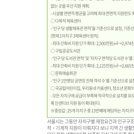
없는 곳을 우선 지원 계획.
- 시설별 연면적 평균을 고려해 최대 연면적 지원한도 확대 
○ 다목적 체육센터
- ‘인구 당 생활체육관 면적’을 기준선으로 설정, 기
(현재 1자치구 3체육센터 원칙)
- 최대 건축비 지원 단가 확대 : 2,500천원/㎡→2,974
○ 구립공공도서관
- ‘인구 당 도서관 면적’ 및 ‘자치구 면적당 도서관 수
- 최대 건축비 지원 단가 확대 : 2,125천원/㎡→2,665
○ 문화예술회관
- ‘인구 1만명당 공연장 전체 객석 수’를 기준선으로
○ 국공립어린이집, 우리동네 키움센터, 청소년 문화의
- 모든 자치구에 공급이 부족해 적극적으로 설치를 유도
록 인센티브 지원 등이 확대된다.
※중앙값 : 25개 자치구 중 13번째에 해당하는 자치구
서울시는 그동안 자치구별 재정요건과 인구구조
적‧기계적 지원이 이뤄지다 보니 지역 간 생활