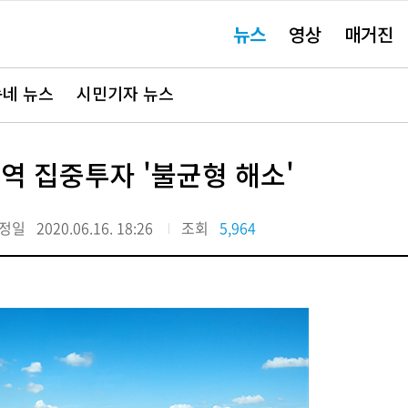
주
뉴스
영상
매거진
요
서
비
스
바
네 뉴스
시민기자 뉴스
로
가
기"
역 집중투자 '불균형 해소'
정일
2020.06.16. 18:26
조회
5,964