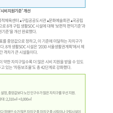
‘시비지원기준’ 개선
목적체육센터 ▴구립공공도서관 ▴문화예술회관 ▴국공립
 8개 구립 생활SOC 시설에 대해 ‘보편적 편익기준’과
기준’을 개선 완료했다.
지표를 중앙값으로 정하고, 이 기준에 미달하는 자치구가
8개 생활SOC 시설은 ‘2030 서울생활권계획’에서 제
간 격차가 큰 시설들이다.
이 약한 자치구일수록 더 많은 시비 지원을 받을 수 있도
고 있는 ‘차등보조율’도 총 42단계로 강화했다.
으로 설정, 중앙값보다 노인 인구수가 많은 자치구를 우선 지원.
: 2,310㎡→3,000㎡
값보다 장애인 수가 많은 자치구 중 자치구 중 시립이나 구립시설이