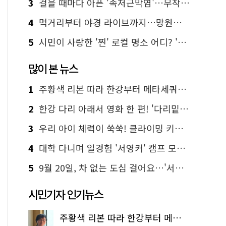
3
걸을 때마다 아픈 '족저근막염'…무작정 참지 말고 '이것' 해보세요!
4
먹거리부터 야경 라이브까지…망원한강공원 알짜 코스
5
시민이 사랑한 '찐' 로컬 명소 어디? '서울에디션25' 추천 코스
많이 본 뉴스
1
주황색 리본 따라 한강부터 메타세쿼이아 숲길까지…서울둘레길 15코스
2
한강 다리 아래서 영화 한 편! '다리밑 영화관' 무료 상영
3
우리 아이 체력이 쑥쑥! 클라이밍 키즈카페·어린이 체력장
4
대학 다니며 일경험 '서영커' 캠프 모집…전액 무료
5
9월 20일, 차 없는 도심 걸어요…'서울 걷자 페스티벌' 선착순 5천명
시민기자 인기뉴스
주황색 리본 따라 한강부터 메타세쿼이아 숲길까지…서울둘레길 15코스