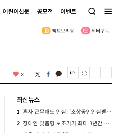
어린이신문
공모전
이벤트
검
메
색
뉴
창
전
열
체
팩트브리핑
레터구독
기
보
기
카
좋
트
페
8
페
인
글
글
카
위
이
아
이
쇄
자
자
오
터
스
요
지
하
크
크
톡
북
U
기
기
기
R
새
크
작
L
창
게
게
최신 뉴스
복
열
변
변
사
림
경
경
하
하
1
혼자 근무해도 안심! '소상공인안심벨' 신청하세요
기
기
2
장애인 맞춤형 보조기기 최대 3년간 무상 대여…삶의 질 높인다