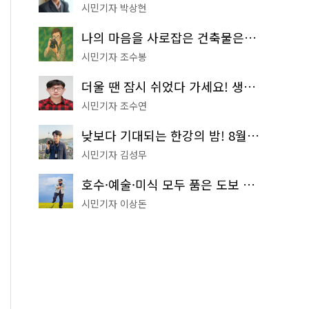
시민기자 박상현
나의 마음을 사로잡은 건축물은? '서울시 건축상' 수상작 공개!
시민기자 조수봉
더울 땐 잠시 쉬었다 가세요! 생수 냉장고부터 해피소·무더위쉼터까지
시민기자 조수연
낮보다 기대되는 한강의 밤! 8월 한정 무료 '한강 밤핑' 예약은?
시민기자 김성무
호수·예술·미식 모두 품은 도보 코스! 서울식물원~LG아트센터~마곡테라스거리
시민기자 이상돈