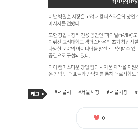
혁신창업현장에
이날 박원순 시장은 고려대 캠퍼스타운의 창업
메시지를 전했다.
또한 창업‧창작 전용 공간인 ‘파이빌(π-Ville)’도
이뤄진 고려대학교 캠퍼스타운의 초기 창업시설이
다양한 분야의 아이디어를 발전‧구현할 수 있는 카
공간으로 구성돼 있다.
이어 캠퍼스타운 창업 팀의 시제품 제작을 지원하는
운 창업 팀 대표들과 간담회를 통해 애로사항도 
기
태
#서울시
#서울시청
#서울시장
사
그
관
련
태
그
좋
0
아
요