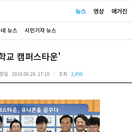
주
뉴스
영상
매거진
요
서
비
스
바
네 뉴스
시민기자 뉴스
로
가
기"
학교 캠퍼스타운'
정일
2019.06.28. 17:10
조회
2,496