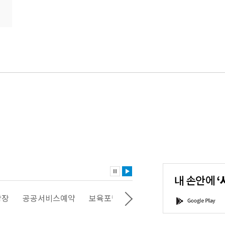
내
손
안
에
'서
광장
공공서비스예약
보육포털
일자리포털
문화포털
G
울'을
o
다
o
운
g