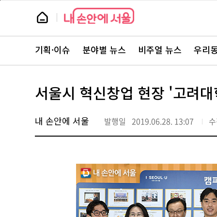
본
페
문
이
뉴
바
지
스
로
상
룸
가
단
뉴
기
으
스
로
기획·이슈
분야별 뉴스
비주얼 뉴스
우리동
주
이
요
동
서
비
스
서울시 혁신창업 현장 '고려대
바
로
가
기
내 손안에 서울
발행일
2019.06.28. 13:07
수