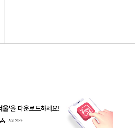
평생학습포털
청년포털
대기환경정보
에코마일리지
A
p
p
S