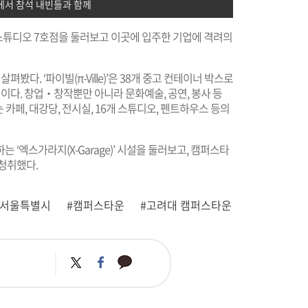
서 참석 내빈들과 함께
스튜디오 7호점을 둘러보고 이곳에 입주한 기업에 격려의
 살펴봤다. ‘파이빌(π-Ville)’은 38개 중고 컨테이너 박스로
다. 창업‧창작뿐만 아니라 문화예술, 공연, 봉사 등
페, 대강당, 전시실, 16개 스튜디오, 펜트하우스 등의
 ‘엑스가라지(X-Garage)’ 시설을 둘러보고, 캠퍼스타
청취했다.
#서울특별시
#캠퍼스타운
#고려대 캠퍼스타운
카
트
페
카
위
이
오
터
스
톡
북