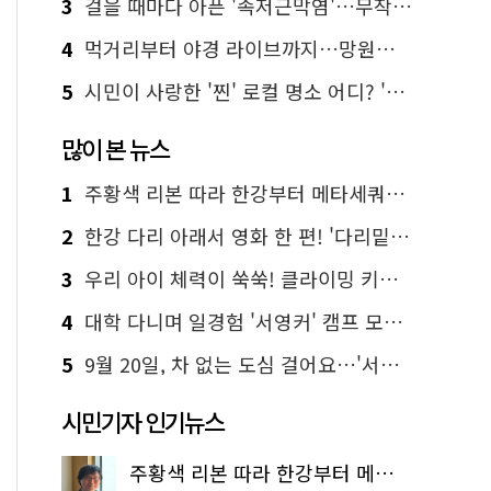
3
걸을 때마다 아픈 '족저근막염'…무작정 참지 말고 '이것' 해보세요!
4
먹거리부터 야경 라이브까지…망원한강공원 알짜 코스
5
시민이 사랑한 '찐' 로컬 명소 어디? '서울에디션25' 추천 코스
많이 본 뉴스
1
주황색 리본 따라 한강부터 메타세쿼이아 숲길까지…서울둘레길 15코스
2
한강 다리 아래서 영화 한 편! '다리밑 영화관' 무료 상영
3
우리 아이 체력이 쑥쑥! 클라이밍 키즈카페·어린이 체력장
4
대학 다니며 일경험 '서영커' 캠프 모집…전액 무료
5
9월 20일, 차 없는 도심 걸어요…'서울 걷자 페스티벌' 선착순 5천명
시민기자 인기뉴스
주황색 리본 따라 한강부터 메타세쿼이아 숲길까지…서울둘레길 15코스