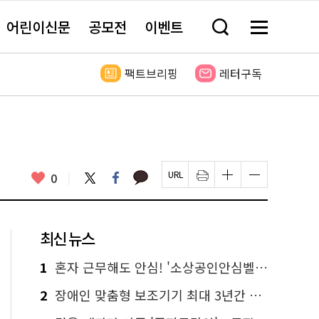
어린이신문
공모전
이벤트
검
메
색
뉴
창
전
열
체
팩트브리핑
레터구독
기
보
기
카
좋
트
페
0
페
인
글
글
카
위
이
아
이
쇄
자
자
오
터
스
요
지
하
크
크
톡
북
U
기
기
기
R
새
크
작
L
창
게
게
최신 뉴스
복
열
변
변
사
림
경
경
하
하
1
혼자 근무해도 안심! '소상공인안심벨' 신청하세요
기
기
2
장애인 맞춤형 보조기기 최대 3년간 무상 대여…삶의 질 높인다