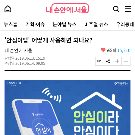
본
페
내
문
이
내
손
검
메
바
지
손
안
색
뉴
로
상
안
주
에
창
전
가
단
에
뉴스홈
기획·이슈
분야별 뉴스
비주얼 뉴스
우리동네
요
서
열
체
기
으
서
서
울
기
보
로
울
비
기
이
-
'안심이앱' 어떻게 사용하면 되나요?
스
동
서
바
울
좋
내 손안에 서울
9
조회
15,210
로
시
아
가
대
발행일
2019.06.13. 15:19
요
기
페
S
글
글
표
수정일
2019.06.14. 09:05
이
N
자
자
소
지
S
크
크
통
U
공
기
기
포
R
유
크
작
털
L
하
게
게
복
기
변
변
사
경
경
하
하
기
기