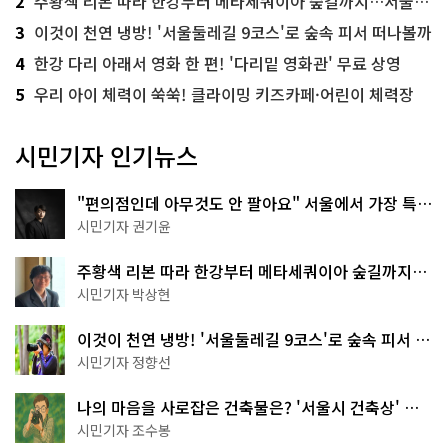
2
주황색 리본 따라 한강부터 메타세쿼이아 숲길까지…서울둘레길 15코스
3
이것이 천연 냉방! '서울둘레길 9코스'로 숲속 피서 떠나볼까
4
한강 다리 아래서 영화 한 편! '다리밑 영화관' 무료 상영
5
우리 아이 체력이 쑥쑥! 클라이밍 키즈카페·어린이 체력장
시민기자 인기뉴스
"편의점인데 아무것도 안 팔아요" 서울에서 가장 특별
한 편의점의 정체
시민기자 권기윤
주황색 리본 따라 한강부터 메타세쿼이아 숲길까지…
서울둘레길 15코스
시민기자 박상현
이것이 천연 냉방! '서울둘레길 9코스'로 숲속 피서 떠
나볼까
시민기자 정향선
나의 마음을 사로잡은 건축물은? '서울시 건축상' 수
상작 공개!
시민기자 조수봉