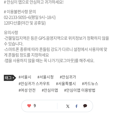
# 안심이 앱으로 안심하고 귀가하세요!
# 이용불편사항 문의
02-2133-5055~6(평일 9시~18시)
120다산콜(야간 및 공휴일)
유의사항
-건물밀집지역은 등은 GPS 음영지역으로 위치정보가 정확하지 않을
수 있습니다.
-스마트폰 종류에 따라 흔들림 강도가 다르니 설정에서 사용자에 맞
게 흔들림 정도를 지정하세요
-앱을 사용하지 않을 때는 꼭 나가기(로그아웃)를 해주세요.
기
태
#서울시
#서울시청
#안심귀가
사
그
관
#안심귀가 스카우트
#서울특별시
#카드뉴스
련
#여성 안전
#안심이앱
#안심이앱 이용방법
태
그
좋
9
카
트
페
아
카
위
이
요