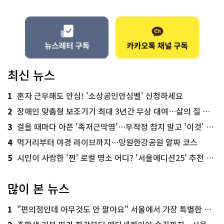
최신 뉴스
1
혼자 근무해도 안심! '소상공인안심벨' 신청하세요
2
장애인 맞춤형 보조기기 최대 3년간 무상 대여…삶의 질 높인다
3
걸을 때마다 아픈 '족저근막염'…무작정 참지 말고 '이것' 해보세요!
4
먹거리부터 야경 라이브까지…망원한강공원 알짜 코스
5
시민이 사랑한 '찐' 로컬 명소 어디? '서울에디션25' 추천 코스
많이 본 뉴스
1
"편의점인데 아무것도 안 팔아요" 서울에서 가장 특별한 편의점의 정체