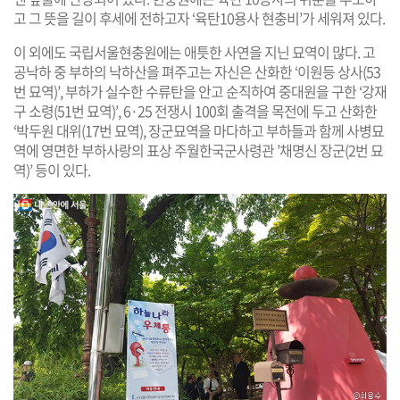
고 그 뜻을 길이 후세에 전하고자 ‘육탄10용사 현충비’가 세워져 있다.
이 외에도 국립서울현충원에는 애틋한 사연을 지닌 묘역이 많다. 고
공낙하 중 부하의 낙하산을 펴주고는 자신은 산화한 ‘이원등 상사(53
번 묘역)’, 부하가 실수한 수류탄을 안고 순직하여 중대원을 구한 ‘강재
구 소령(51번 묘역)’, 6·25 전쟁시 100회 출격을 목전에 두고 산화한
‘박두원 대위(17번 묘역), 장군묘역을 마다하고 부하들과 함께 사병묘
역에 영면한 부하사랑의 표상 주월한국군사령관 ’채명신 장군(2번 묘
역)’ 등이 있다.