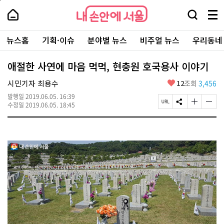
본
페
내
문
이
내
손
검
메
바
지
손
안
색
뉴
로
상
안
주
에
창
전
가
단
에
뉴스홈
기획·이슈
분야별 뉴스
비주얼 뉴스
우리동네
요
서
열
체
기
으
서
서
울
기
보
로
울
비
기
이
-
애절한 사연에 마음 먹먹, 현충원 호국용사 이야기
스
동
서
바
울
좋
시민기자 최용수
12
조회
3,456
로
시
아
가
대
발행일
2019.06.05. 16:39
요
기
페
S
글
글
표
수정일
2019.06.05. 18:45
이
N
자
자
소
지
S
크
크
통
U
공
기
기
포
R
유
크
작
털
L
하
게
게
복
기
변
변
사
경
경
하
하
기
기