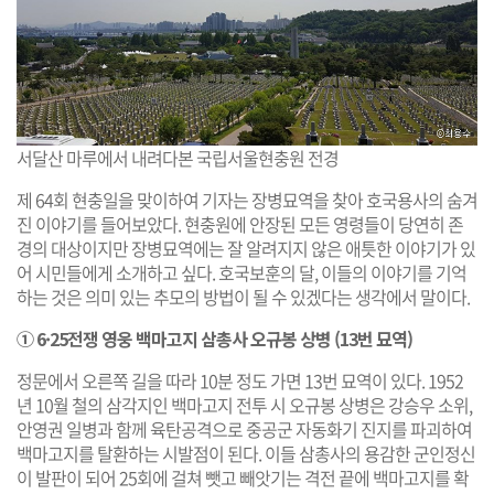
서달산 마루에서 내려다본 국립서울현충원 전경
제 64회 현충일을 맞이하여 기자는 장병묘역을 찾아 호국용사의 숨겨
진 이야기를 들어보았다. 현충원에 안장된 모든 영령들이 당연히 존
경의 대상이지만 장병묘역에는 잘 알려지지 않은 애틋한 이야기가 있
어 시민들에게 소개하고 싶다. 호국보훈의 달, 이들의 이야기를 기억
하는 것은 의미 있는 추모의 방법이 될 수 있겠다는 생각에서 말이다.
① 6·25전쟁 영웅 백마고지 삼총사 오규봉 상병 (13번 묘역)
정문에서 오른쪽 길을 따라 10분 정도 가면 13번 묘역이 있다. 1952
년 10월 철의 삼각지인 백마고지 전투 시 오규봉 상병은 강승우 소위,
안영권 일병과 함께 육탄공격으로 중공군 자동화기 진지를 파괴하여
백마고지를 탈환하는 시발점이 된다. 이들 삼총사의 용감한 군인정신
이 발판이 되어 25회에 걸쳐 뺏고 빼앗기는 격전 끝에 백마고지를 확