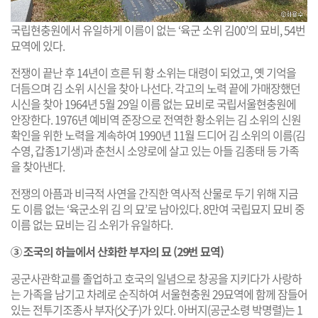
국립현충원에서 유일하게 이름이 없는 ‘육군 소위 김00’의 묘비, 54번
묘역에 있다.
전쟁이 끝난 후 14년이 흐른 뒤 황 소위는 대령이 되었고, 옛 기억을
더듬으며 김 소위 시신을 찾아 나선다. 각고의 노력 끝에 가매장했던
시신을 찾아 1964년 5월 29일 이름 없는 묘비로 국립서울현충원에
안장한다. 1976년 예비역 준장으로 전역한 황소위는 김 소위의 신원
확인을 위한 노력을 계속하여 1990년 11월 드디어 김 소위의 이름(김
수영, 갑종1기생)과 춘천시 소양로에 살고 있는 아들 김종태 등 가족
을 찾아낸다.
전쟁의 아픔과 비극적 사연을 간직한 역사적 산물로 두기 위해 지금
도 이름 없는 ‘육군소위 김 의 묘’로 남아있다. 8만여 국립묘지 묘비 중
이름 없는 묘비는 김 소위가 유일하다.
③ 조국의 하늘에서 산화한 부자의 묘 (29번 묘역)​
공군사관학교를 졸업하고 호국의 일념으로 창공을 지키다가 사랑하
는 가족을 남기고 차례로 순직하여 서울현충원 29묘역에 함께 잠들어
있는 전투기조종사 부자(父子)가 있다. 아버지(공군소령 박명렬)는 1