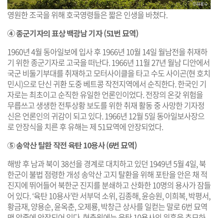
영원한 조국을 위해 호국영령들은 짧은 인생을 바쳤다.
④ 종군기자의 표상 백광남 기자 (51번 묘역)​
1960년 4월 동아일보에 입사 후 1966년 10월 14일 월남전을 취재하
기 위한 종군기자로 고국을 떠난다. 1966년 11월 27년 월남 디안에서
국군 비둘기부대를 취재하고 모터사이클을 타고 수도 사이곤(현 호치
민시)으로 단신 귀환 도중 베트콩 작전지역에서 순직한다. 한국인 기
자로는 최초이고 순직한 유일한 언론인이었다. 전장의 온갖 위험을
무릅쓰고 생생한 전투상황 보도를 위한 취재 활동 중 사망한 기자정
신은 언론인의 귀감이 되고 있다. 1966년 12월 5일 동아일보사장으
로 안장식을 치른 후 유해는 제 51묘역에 안장되었다.
⑤ 송악산 탈환 작전 육탄 10용사 (6번 묘역)​
해방 후 남과 북이 38선을 경계로 대치하고 있던 1949년 5월 4일, 북
한군이 불법 점령한 개성 송악산 고지 탈환을 위해 포탄을 안은 채 적
진지에 뛰어들어 북한군 진지를 분쇄하고 산화한 10명의 용사가 잠들
어 있다. ‘육탄 10용사’란 서부덕 소위, 김종해, 윤승원, 이희복, 박평서,
황금재, 양용순, 윤옥춘, 오제룡, 박창근 상사를 일컫는 말로 6번 묘역
맨 앞줄에 안장되어 있다. 현충원에는 육탄 10용사의 위훈을 추모하