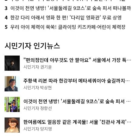
3
이것이 천연 냉방! '서울둘레길 9코스'로 숲속 피서 떠나볼까
4
한강 다리 아래서 영화 한 편! '다리밑 영화관' 무료 상영
5
우리 아이 체력이 쑥쑥! 클라이밍 키즈카페·어린이 체력장
시민기자 인기뉴스
"편의점인데 아무것도 안 팔아요" 서울에서 가장 특별
한 편의점의 정체
시민기자 권기윤
주황색 리본 따라 한강부터 메타세쿼이아 숲길까지…
서울둘레길 15코스
시민기자 박상현
이것이 천연 냉방! '서울둘레길 9코스'로 숲속 피서 떠
나볼까
시민기자 정향선
한여름에도 얼음장 같은 계곡물! 서울 '진관사 계곡'이
천국이네~
시민기자 양지영