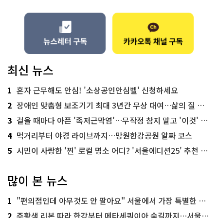
최신 뉴스
1
혼자 근무해도 안심! '소상공인안심벨' 신청하세요
2
장애인 맞춤형 보조기기 최대 3년간 무상 대여…삶의 질 높인다
3
걸을 때마다 아픈 '족저근막염'…무작정 참지 말고 '이것' 해보세요!
4
먹거리부터 야경 라이브까지…망원한강공원 알짜 코스
5
시민이 사랑한 '찐' 로컬 명소 어디? '서울에디션25' 추천 코스
많이 본 뉴스
1
"편의점인데 아무것도 안 팔아요" 서울에서 가장 특별한 편의점의 정체
2
주황색 리본 따라 한강부터 메타세쿼이아 숲길까지…서울둘레길 15코스