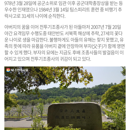
978년 3월 28일에 공군소위로 임관 이후 공군대학총장상을 받는 등
우수한 인재였으나 1984년 3월 14일 팀스피리트 훈련 중 비행기 추
락사고로 31세의 나이에 순직한다.
아버지의 꿈을 이어 전투기조종사가 된 아들마저 2007년 7월 20일
야간 요격임무 수행도중 태안반도 서북쪽 해상에 추락, 27세의 꽃다
운 나이로 생을 마감한다. 불행하게도 아들의 유해는 찾지 못했고, 유
족의 뜻에 따라 유품을 아버지 곁에 안장하여 부자(父子)가 함께 영면
할 수 있게 했다. 부자의 묘에는 지금도 후배 조종사들의 발걸음이 이
어지고 있으며 전투기조종사의 귀감이 되고 있다.