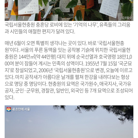
국립서울현충원 충혼당 로비에 있는 ‘기억의 나무’, 유족들의 그리움
과 시민들의 애절한 편지가 달려 있다.
매년 6월이 오면 특별히 생각나는 곳이 있다. 바로 ‘국립서울현충
원’이다. 서울의 푸른 동맥을 잇는 공작봉 기슭에 위치한 국립서울현
충원은 144만㎡(약 44만평) 대지 위에 순국선열과 호국영령 18만1,0
00여 분이 잠들어 계시는 민족의 성역이다. 1955년 7월 15일 ‘국군묘
지’로 창설되었고, 2006년 ‘국립서울현충원’으로 변경, 오늘에 이르고
있다. 마치 공작새가 아름다운 날개를 펼쳐 한강을 내려다보는 형상
으로 명당 중 명당이다. 현충원의 묘역은 국가원수, 애국지사, 국가유
공자, 군인·군무원, 경찰관, 일반인, 외국인 등 7개 묘역으로 조성되어
있다.