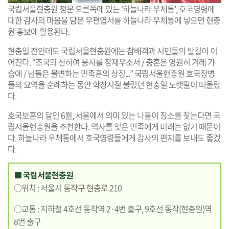
국립서울현충원 정문 오른쪽에 있는 ‘하늘나라 우체통’, 호국영령에
대한 감사의 마음을 담은 우편엽서를 하늘나라 우체통에 넣으면 현충
원 홍보에 활용된다.
현충일 전인데도 국립서울현충원에는 참배객과 시민들의 발길이 이
어진다. “조국의 산하여 용사를 잠재우소서 / 충혼은 영원히 겨레 가
슴에 / 님들은 불변하는 민족혼의 상징...” 국립서울현충원 호국장병
들의 묘역을 순례하는 동안 학창시절 불렀던 현충일 노랫말이 떠올랐
다.
호국보훈의 달인 6월, 서울에서 의미 있는 나들이 장소를 찾는다면 국
립서울현충원을 추천한다. 역사를 잊은 민족에게 미래는 없기 때문이
다. 하늘나라 우체통에서 호국영령들에게 감사의 편지를 보내도 좋겠
다.
■ 국립서울현충원
○위치 : 서울시 동작구 현충로 210
○교통 : 지하철 4호선 동작역 2·4번 출구, 9호선 동작(현충원)역
8번 출구