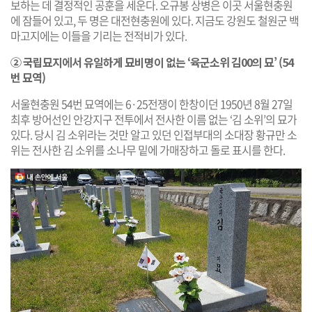
보하는 데 결정적인 공훈을 세운다. 오규봉 상병은 이곳 서울현충원
에 잠들어 있고, 두 명은 대전현충원에 있다. 지금도 강원도 철원군 백
마고지에는 이들을 기리는 전적비가 있다.
② 국립묘지에서 유일하게 묘비명이 없는 ‘육군소위 김00의 묘’ (54
번 묘역)​
서울현충원 54번 묘역에는 6·25전쟁이 한창이던 1950년 8월 27일
최후 방어선인 안강지구 전투에서 전사한 이름 없는 ‘김 소위’의 묘가
있다. 당시 김 소위라는 것만 알고 있던 인접부대의 소대장 황규만 소
위는 전사한 김 소위를 소나무 밑에 가매장하고 돌로 표시를 한다.