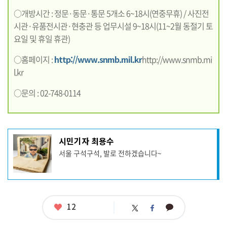
○개방시간 : 정문·동문·통문 5개소 6~18시(연중무휴) / 사진전
시관·유품전시관·현충관 등 업무시설 9~18시(11~2월 동절기 토
요일 및 휴일 휴관)
○홈페이지 :
http://www.snmb.mil.kr
http://www.snmb.mi
l.kr
○문의 : 02-748-0114
기
시민기자 최용수
사
서울 구석구석, 발로 전하겠습니다~
작
성
자
프
로
필
좋
12
카
트
페
아
카
위
이
요
오
터
스