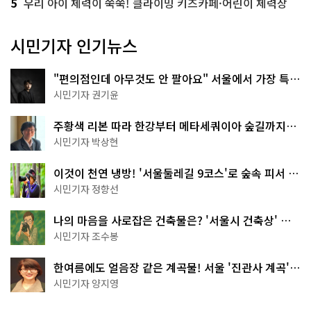
5
우리 아이 체력이 쑥쑥! 클라이밍 키즈카페·어린이 체력장
시민기자 인기뉴스
"편의점인데 아무것도 안 팔아요" 서울에서 가장 특별
한 편의점의 정체
시민기자 권기윤
주황색 리본 따라 한강부터 메타세쿼이아 숲길까지…
서울둘레길 15코스
시민기자 박상현
이것이 천연 냉방! '서울둘레길 9코스'로 숲속 피서 떠
나볼까
시민기자 정향선
나의 마음을 사로잡은 건축물은? '서울시 건축상' 수
상작 공개!
시민기자 조수봉
한여름에도 얼음장 같은 계곡물! 서울 '진관사 계곡'이
천국이네~
시민기자 양지영