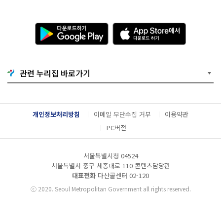
다
A
운
p
로
p
드
S
하
t
기
o
관련 누리집 바로가기
G
r
o
e
o
에
g
서
l
다
개인정보처리방침
이메일 무단수집 거부
이용약관
e
운
P
로
PC버전
l
드
a
하
y
기
서울특별시청 04524
서울특별시 중구 세종대로 110 콘텐츠담당관
대표전화
다산콜센터
02-120
ⓒ
2020. Seoul Metropolitan Government all rights reserved.