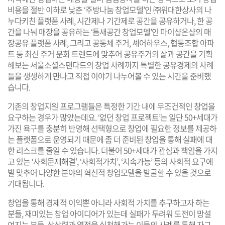
비용을 절반 이하로 낮춘 ‘주방나눔 창업모델’인 ㈜위대한상사의 나
누다키친 플랫폼 사례, 시간제나 기간제로 공간을 공유하거나, 한 공
간을 나눠 매장을 공유하는 ‘틈새공간 창업모델’인 마이샵온샵의 매
장공유 플랫폼 사례, 그리고 공동체 주거, 셰어하우스, 협동조합 아파
트 등 최신 주거 문화 트렌드에 맞추어 공유주거의 삶과 공간을 기획
해보는 서울소셜스탠다드의 창업 사례까지 특별한 공유경제의 사례
들을 생생하게 만나고 직접 이야기 나누어볼 수 있는 시간을 준비했
습니다.
기존의 창업지원 프로그램들은 특정한 기간 내에 무조건적인 창업을
요구하는 경우가 많았는데요. ‘없던 창업 프로젝트’는 일단 50+세대가
가진 욕구를 충분히 반영해 선택형으로 창업에 필요한 정보를 제공하
는 플랫폼으로 운영되기 때문에 좀 더 준비된 창업을 통해 실패에 대
한 리스크를 줄일 수 있습니다. 더불어 50+세대가 관심과 책임을 가지
고 있는 ‘사회문제해결’, ‘사회적가치’, ‘지속가능’ 등의 사회적 요구에
발 맞추어 다양한 분야의 혁신적 창업모델을 발굴할 수 있을 것으로
기대됩니다.
창업을 통해 경제적 이익뿐 아니라 사회적 가치를 추구하고자 하는
분들, 재미있는 창업 아이디어가 있는데 실패가 두려워 도전이 망설
여지는 분들, 상상력과 열정을 실천해가는 이들의 사례를 통해 자그