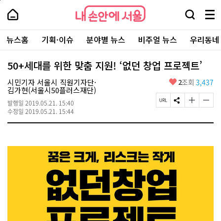
본
페
내
문
이
내
손
검
메
바
지
손
안
색
뉴
로
상
안
주
에
창
전
가
단
에
뉴스홈
기획·이슈
분야별 뉴스
비주얼 뉴스
우리동네
요
서
열
체
기
으
서
서
울
기
보
로
울
비
기
이
-
50+세대를 위한 맞춤 지원! ‘없던 창업 프로젝트’
스
동
서
바
울
좋
시민기자 서울시 직원기자단·
2
조회
3,437
로
시
아
김가현(서울시50플러스재단)
가
대
요
기
페
S
글
글
표
발행일
2019.05.21. 15:40
이
N
자
자
소
수정일
2019.05.21. 15:44
지
S
크
크
통
U
공
기
기
포
R
유
크
작
털
L
하
게
게
복
기
변
변
사
경
경
하
하
기
기