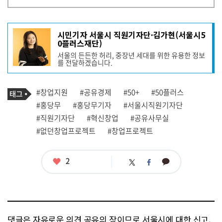
기
시민기자 서울시 직원기자단·김가현(서울시5
사
0플러스재단)
작
서울의 든든한 허리, 중장년 세대를 위한 유용한 정보
성
를 전달하겠습니다.
자
프
로
기
필
태
#창업지원
#공유경제
#50+
#50플러스
사
그
관
#홍당무
#홍당무기자
#서울시직원기자단
련
#직원기자단
#혁신창업
#공유사무실
태
그
#없던창업프로젝트
#창업프로젝트
좋
2
카
트
페
아
카
위
이
요
오
터
스
톡
북
댓글은 자유로운 의견 공유의 장이므로 서울시에 대한 신고,