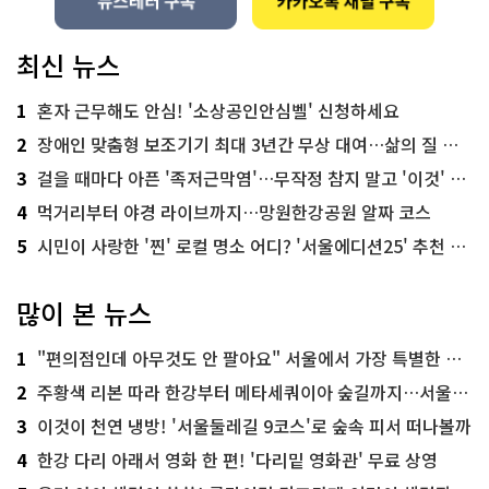
최신 뉴스
1
혼자 근무해도 안심! '소상공인안심벨' 신청하세요
2
장애인 맞춤형 보조기기 최대 3년간 무상 대여…삶의 질 높인다
3
걸을 때마다 아픈 '족저근막염'…무작정 참지 말고 '이것' 해보세요!
4
먹거리부터 야경 라이브까지…망원한강공원 알짜 코스
5
시민이 사랑한 '찐' 로컬 명소 어디? '서울에디션25' 추천 코스
많이 본 뉴스
1
"편의점인데 아무것도 안 팔아요" 서울에서 가장 특별한 편의점의 정체
2
주황색 리본 따라 한강부터 메타세쿼이아 숲길까지…서울둘레길 15코스
3
이것이 천연 냉방! '서울둘레길 9코스'로 숲속 피서 떠나볼까
4
한강 다리 아래서 영화 한 편! '다리밑 영화관' 무료 상영