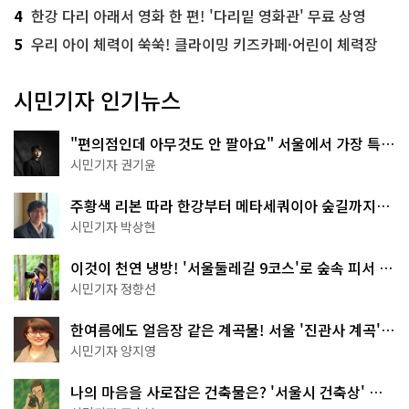
4
한강 다리 아래서 영화 한 편! '다리밑 영화관' 무료 상영
5
우리 아이 체력이 쑥쑥! 클라이밍 키즈카페·어린이 체력장
시민기자 인기뉴스
"편의점인데 아무것도 안 팔아요" 서울에서 가장 특별
한 편의점의 정체
시민기자 권기윤
주황색 리본 따라 한강부터 메타세쿼이아 숲길까지…
서울둘레길 15코스
시민기자 박상현
이것이 천연 냉방! '서울둘레길 9코스'로 숲속 피서 떠
나볼까
시민기자 정향선
한여름에도 얼음장 같은 계곡물! 서울 '진관사 계곡'이
천국이네~
시민기자 양지영
나의 마음을 사로잡은 건축물은? '서울시 건축상' 수