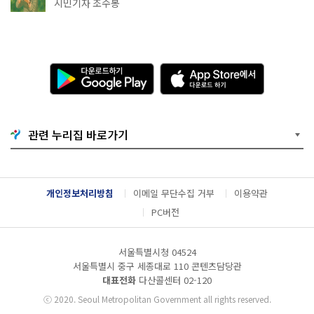
상작 공개!
시민기자 조수봉
다
A
운
p
로
p
드
S
하
t
기
o
관련 누리집 바로가기
G
r
o
e
o
에
g
서
l
다
개인정보처리방침
이메일 무단수집 거부
이용약관
e
운
P
로
PC버전
l
드
a
하
y
기
서울특별시청 04524
서울특별시 중구 세종대로 110 콘텐츠담당관
대표전화
다산콜센터
02-120
ⓒ
2020. Seoul Metropolitan Government all rights reserved.