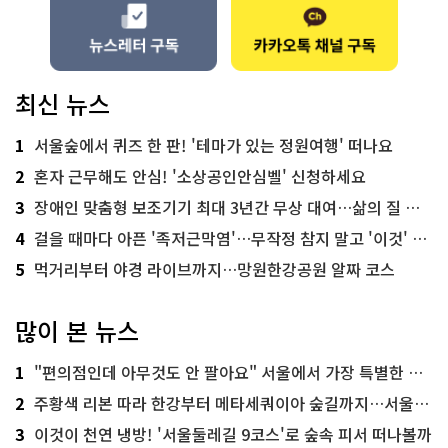
최신 뉴스
1
서울숲에서 퀴즈 한 판! '테마가 있는 정원여행' 떠나요
2
혼자 근무해도 안심! '소상공인안심벨' 신청하세요
3
장애인 맞춤형 보조기기 최대 3년간 무상 대여…삶의 질 높인다
4
걸을 때마다 아픈 '족저근막염'…무작정 참지 말고 '이것' 해보세요!
5
먹거리부터 야경 라이브까지…망원한강공원 알짜 코스
많이 본 뉴스
1
"편의점인데 아무것도 안 팔아요" 서울에서 가장 특별한 편의점의 정체
2
주황색 리본 따라 한강부터 메타세쿼이아 숲길까지…서울둘레길 15코스
3
이것이 천연 냉방! '서울둘레길 9코스'로 숲속 피서 떠나볼까