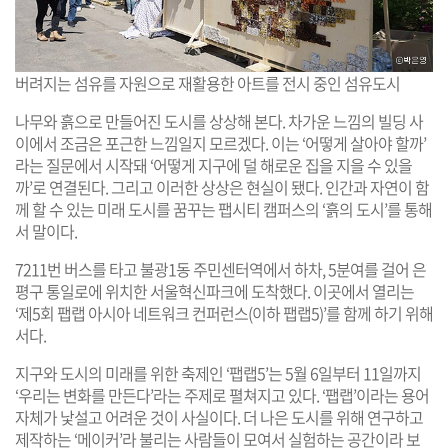
버려지는 섬유를 자원으로 재활용한 아트를 전시 중인 섬유도시
나무와 흙으로 만들어진 도시를 상상해 본다. 차가운 느낌의 빌딩 사
이에서 조금은 포근한 느낌일지 모르겠다. 이는 ‘어떻게 살아야 할까’
라는 질문에서 시작돼 ‘어떻게 지구에 덜 해로운 집을 지을 수 있을
까’로 연결된다. 그리고 이러한 상상은 현실이 됐다. 인간과 자연이 함
께 할 수 있는 미래 도시를 꿈꾸는 팹시티 캠퍼스의 ‘흙의 도시’를 통해
서 말이다.
7211번 버스를 타고 불광1동 주민센터역에서 하차, 5분여를 걸어 은
평구 통일로에 위치한 서울혁신파크에 도착했다. 이곳에서 열리는
‘제5회 팹랩 아시아 네트워크 컨퍼런스(이하 팹랩5)’를 함께 하기 위해
서다.
지구와 도시의 미래를 위한 축제인 ‘팹랩5’는 5월 6일부터 11일까지
‘우리는 변화를 만든다’라는 주제로 펼쳐지고 있다. ‘팹랩’이라는 용어
자체가 낯설고 어려운 것이 사실이다. 더 나은 도시를 위해 연구하고
제작하는 ‘메이커’라 불리는 사람들이 모여서 실험하는 공간이라 보