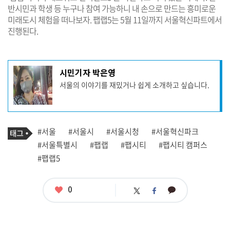
반시민과 학생 등 누구나 참여 가능하니 내 손으로 만드는 흥미로운
미래도시 체험을 떠나보자. 팹랩5는 5월 11일까지 서울혁신파트에서
진행된다.
기
시민기자 박은영
사
서울의 이야기를 재밌거나 쉽게 소개하고 싶습니다.
작
성
자
프
로
기
필
태
#서울
#서울시
#서울시청
#서울혁신파크
사
그
관
#서울특별시
#팹랩
#팹시티
#팹시티 캠퍼스
련
#팹랩5
태
그
좋
0
카
트
페
아
카
위
이
요
오
터
스
톡
북