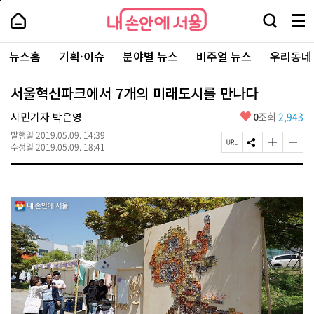
본
페
내
문
이
내
손
검
메
바
지
손
안
색
뉴
로
상
안
주
에
창
전
가
단
에
뉴스홈
기획·이슈
분야별 뉴스
비주얼 뉴스
우리동네
요
서
열
체
기
으
서
서
울
기
보
로
울
비
기
이
-
서울혁신파크에서 7개의 미래도시를 만나다
스
동
서
바
울
좋
시민기자 박은영
0
조회
2,943
로
시
아
가
대
발행일
2019.05.09. 14:39
요
기
페
S
글
글
표
수정일
2019.05.09. 18:41
이
N
자
자
소
지
S
크
크
통
U
공
기
기
포
R
유
크
작
털
L
하
게
게
복
기
변
변
사
경
경
하
하
기
기