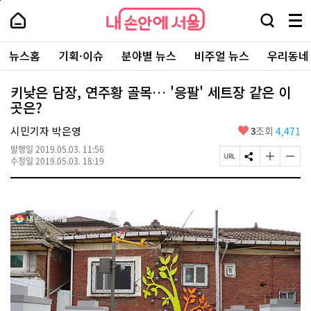
본
페
내
문
이
내
손
검
메
바
지
손
안
색
뉴
로
상
안
주
에
창
전
가
단
에
뉴스홈
기획·이슈
분야별 뉴스
비주얼 뉴스
우리동네
요
서
열
체
기
으
서
서
울
기
보
로
울
비
기
이
-
키낮은 담장, 연주황 골목… '응팔' 세트장 같은 이
스
동
서
곳은?
바
울
로
시
가
좋
시민기자 박은영
3
조회
4,471
대
기
아
표
발행일
2019.05.03. 11:56
요
소
페
S
글
글
수정일
2019.05.03. 18:19
통
이
N
자
자
포
지
S
크
크
털
U
공
기
기
R
유
크
작
L
하
게
게
복
기
변
변
사
경
경
하
하
기
기