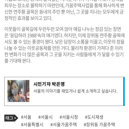
피우는 장소로 몰락하기 마련인데, 가꿈주택사업을 통해 화사하게 변
신한 연주황 골목은 동네의 주민 뿐 아닌, 그 곳을 지나는 모두에게 긍
정적인 효과를 보이고 있다.
이웃들이 골목길에 두런두런 모여 앉아 얘길 나누는 정감 있는 장면
은 ‘응답하라 1988’속의 얘기였다. 하지만, 이제 장위동 연주황 골목에
서도 볼 수 있는 풍경이 됐다. 낮은 담장이 소통을 이끌고, 이웃의 정을
나눌 수 있는 이웃공동체를 만든 거다. 물리적 환경이 가져다 준 이러
한 변화가 더 많은 골목과 그 곳을 지키는 사람들에게 가 닿을 수 있기
를 기대해 본다.
기
시민기자 박은영
사
서울의 이야기를 재밌거나 쉽게 소개하고 싶습니다.
작
성
자
프
로
기
필
태
#서울
#서울시
#서울시청
#도시재생
사
그
관
#서울특별시
#서울가꿈주택
#장위동 가꿈주택
련