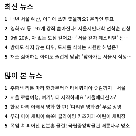
최신 뉴스
1
내년 서울 예산, 어디에 쓰면 좋을까요? 온라인 투표
2
영화·AI 등 192개 강좌 쏟아진다! 서울시민대학 선착순 신청
3
9월 20일, 차 없는 도심 걸어요…'서울 걷자 페스티벌' 선착순 5천명
4
밤에도 식지 않는 더위, 도시를 식히는 시원한 해법은?
5
채소 싫어하는 아이도 즐겁게 냠냠! '찾아가는 서울시 식생활 교육' 현장
많이 본 뉴스
1
주황색 리본 따라 한강부터 메타세쿼이아 숲길까지…서울둘레길 15코스
2
서울 로컬여행, 여기부터 시작하세요 '서울에디션25'
3
한강 다리 아래서 영화 한 편! '다리밑 영화관' 무료 상영
4
우리 아이 체력이 쑥쑥! 클라이밍 키즈카페·어린이 체력장
5
폭염 속 피어난 진분홍 물결! 국립중앙박물관 배롱나무 명소