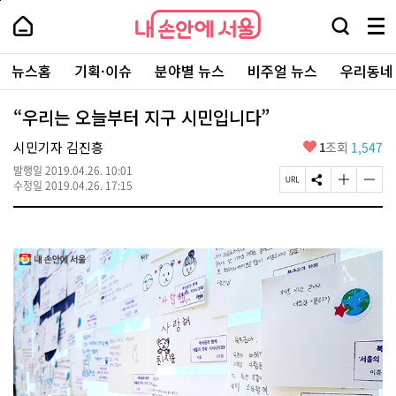
본
페
내
문
이
내
손
검
메
바
지
손
안
색
뉴
로
상
안
주
에
창
전
가
단
에
뉴스홈
기획·이슈
분야별 뉴스
비주얼 뉴스
우리동네
요
서
열
체
기
으
서
서
울
기
보
로
울
비
기
이
-
“우리는 오늘부터 지구 시민입니다”
스
동
서
바
울
좋
시민기자 김진흥
1
조회
1,547
로
시
아
가
대
발행일
2019.04.26. 10:01
요
기
페
S
글
글
표
수정일
2019.04.26. 17:15
이
N
자
자
소
지
S
크
크
통
U
공
기
기
포
R
유
크
작
털
L
하
게
게
복
기
변
변
사
경
경
하
하
기
기