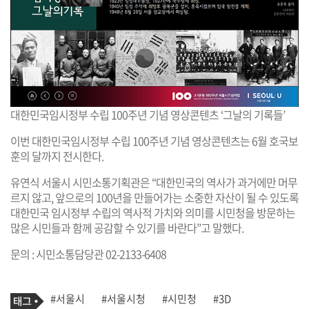
대한민국임시정부 수립 100주년 기념 영상콘텐츠 ‘그날의 기록들’
이번 대한민국임시정부 수립 100주년 기념 영상콘텐츠는 6월 호국보
훈의 달까지 전시한다.
유연식 서울시 시민소통기획관은 “대한민국의 역사가 과거에만 머무
르지 않고, 앞으로의 100년을 만들어가는 소중한 자산이 될 수 있도록
대한민국 임시정부 수립의 역사적 가치와 의미를 시민청을 방문하는
많은 시민들과 함께 공감할 수 있기를 바란다”고 말했다.
문의 : 시민소통담당관 02-2133-6408
기
태
#서울시
#서울시청
#시민청
#3D
사