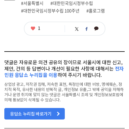
그
관
#서울특별시
#대한민국임시정부수립
련
#대한민국임시정부수립 100주년
#홀로그램
태
그
좋
1
카
트
페
아
카
위
이
요
오
터
스
톡
북
댓글은 자유로운 의견 공유의 장이므로 서울시에 대한 신고,
제안, 건의 등 답변이나 개선이 필요한 사항에 대해서는
전자
민원 응답소 누리집을 이용
하여 주시기 바랍니다.
상업성 광고, 저작권 침해, 저속한 표현, 특정인에 대한 비방, 명예훼손, 정
치적 목적, 유사한 내용의 반복적 글, 개인정보 유출,그 밖에 공익을 저해하
거나 운영 취지에 맞지 않는 댓글은 서울특별시 조례 및 개인정보보호법에
의해 통보없이 삭제될 수 있습니다.
응답소 누리집 바로가기