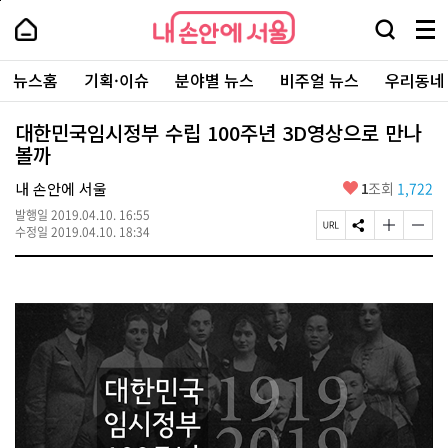
본
페
내
문
이
내
손
검
메
바
지
손
안
색
뉴
로
상
안
주
에
창
전
가
단
에
뉴스홈
기획·이슈
분야별 뉴스
비주얼 뉴스
우리동네
요
서
열
체
기
으
서
서
울
기
보
로
울
비
기
이
-
대한민국임시정부 수립 100주년 3D영상으로 만나
스
동
서
볼까
바
울
로
시
가
좋
내 손안에 서울
1
조회
1,722
대
기
아
표
발행일
2019.04.10. 16:55
요
소
페
S
글
글
수정일
2019.04.10. 18:34
통
이
N
자
자
포
지
S
크
크
털
U
공
기
기
R
유
크
작
L
하
게
게
복
기
변
변
사
경
경
하
하
기
기