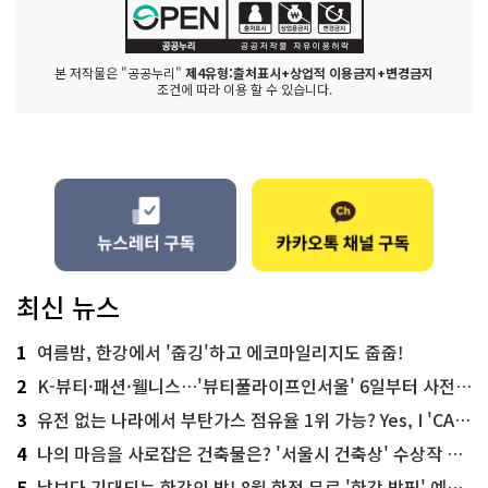
본 저작물은 "공공누리"
제4유형:출처표시+상업적 이용금지+변경금지
조건에 따라 이용 할 수 있습니다.
최신 뉴스
1
여름밤, 한강에서 '줍깅'하고 에코마일리지도 줍줍!
2
K-뷰티·패션·웰니스…'뷰티풀라이프인서울' 6일부터 사전 예약
3
유전 없는 나라에서 부탄가스 점유율 1위 가능? Yes, I 'CAN'
4
나의 마음을 사로잡은 건축물은? '서울시 건축상' 수상작 공개!
5
낮보다 기대되는 한강의 밤! 8월 한정 무료 '한강 밤핑' 예약은?