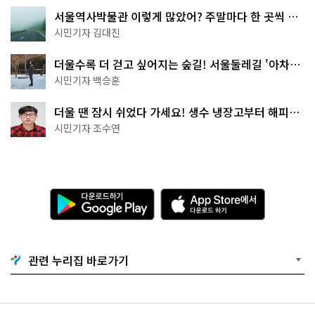
서울역사박물관 이렇게 많았어? 주말마다 한 곳씩 떠
나는 역사 산책
시민기자 김대진
더울수록 더 걷고 싶어지는 숲길! 서울둘레길 '아차산
코스'
시민기자 백승훈
더울 땐 잠시 쉬었다 가세요! 생수 냉장고부터 해피소
·무더위쉼터까지
시민기자 조수연
다
A
운
p
로
p
드
S
하
t
기
o
관련 누리집 바로가기
G
r
o
e
o
에
g
서
l
다