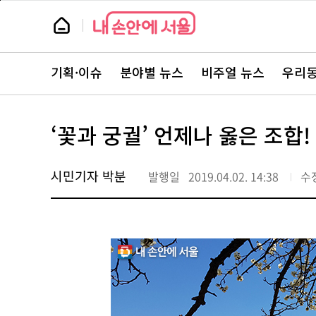
본
페
문
이
뉴
바
지
스
로
상
룸
가
단
뉴
기
으
스
로
기획·이슈
분야별 뉴스
비주얼 뉴스
우리동
주
이
요
동
서
비
스
‘꽃과 궁궐’ 언제나 옳은 조합
바
로
가
기
시민기자 박분
발행일
2019.04.02. 14:38
수