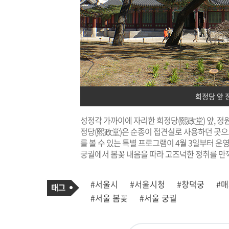
희정당 앞 
성정각 가까이에 자리한 희정당(熙政堂) 앞, 정
정당(熙政堂)은 순종이 접견실로 사용하던 곳으
를 볼 수 있는 특별 프로그램이 4월 3일부터 
궁궐에서 봄꽃 내음을 따라 고즈넉한 정취를 만
기
태
#서울시
#서울시청
#창덕궁
#
사
그
관
#서울 봄꽃
#서울 궁궐
련
태
그