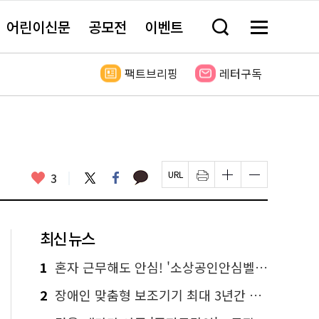
어린이신문
공모전
이벤트
검
메
색
뉴
창
전
열
체
팩트브리핑
레터구독
기
보
기
카
좋
트
페
3
페
인
글
글
카
위
이
아
이
쇄
자
자
오
터
스
요
지
하
크
크
톡
북
U
기
기
기
R
새
크
작
L
창
게
게
최신 뉴스
복
열
변
변
사
림
경
경
하
하
1
혼자 근무해도 안심! '소상공인안심벨' 신청하세요
기
기
2
장애인 맞춤형 보조기기 최대 3년간 무상 대여…삶의 질 높인다