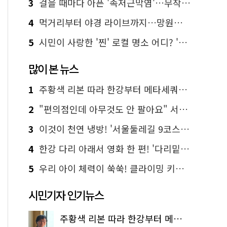
3
걸을 때마다 아픈 '족저근막염'…무작정 참지 말고 '이것' 해보세요!
4
먹거리부터 야경 라이브까지…망원한강공원 알짜 코스
5
시민이 사랑한 '찐' 로컬 명소 어디? '서울에디션25' 추천 코스
많이 본 뉴스
1
주황색 리본 따라 한강부터 메타세쿼이아 숲길까지…서울둘레길 15코스
2
"편의점인데 아무것도 안 팔아요" 서울에서 가장 특별한 편의점의 정체
3
이것이 천연 냉방! '서울둘레길 9코스'로 숲속 피서 떠나볼까
4
한강 다리 아래서 영화 한 편! '다리밑 영화관' 무료 상영
5
우리 아이 체력이 쑥쑥! 클라이밍 키즈카페·어린이 체력장
시민기자 인기뉴스
주황색 리본 따라 한강부터 메타세쿼이아 숲길까지…서울둘레길 15코스