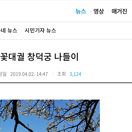
주
뉴스
영상
매거진
요
서
비
스
바
네 뉴스
시민기자 뉴스
로
가
기"
! 꽃대궐 창덕궁 나들이
정일
2019.04.02. 14:47
조회
3,124