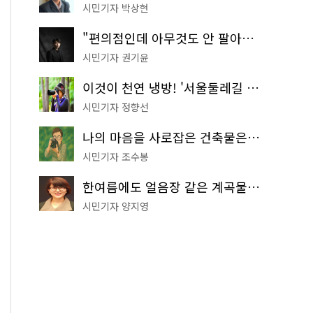
시민기자 박상현
"편의점인데 아무것도 안 팔아요" 서울에서 가장 특별한 편의점의 정체
시민기자 권기윤
이것이 천연 냉방! '서울둘레길 9코스'로 숲속 피서 떠나볼까
시민기자 정향선
나의 마음을 사로잡은 건축물은? '서울시 건축상' 수상작 공개!
시민기자 조수봉
한여름에도 얼음장 같은 계곡물! 서울 '진관사 계곡'이 천국이네~
시민기자 양지영