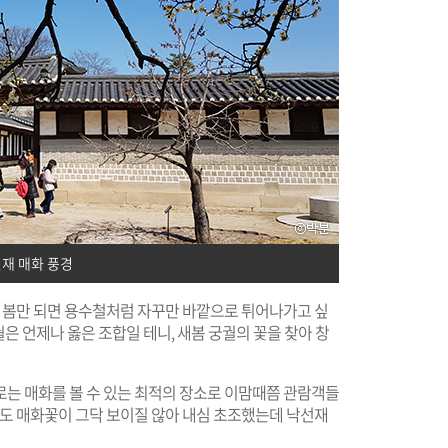
재 매화 풍경
. 봄만 되면 용수철처럼 자꾸만 바깥으로 튀어나가고 싶
궐은 언제나 옳은 조합일 테니, 새봄 궁궐의 꽃을 찾아 창
로는 매화를 볼 수 있는 최적의 장소로 이맘때쯤 관람객들
만도 매화꽃이 그닥 보이질 않아 내심 초조했는데 낙선재