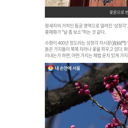
꽃문으로 
왕세자의 거처인 동궁 영역으로 알려진 ‘성정각’.
홍매화가 “날 좀 보소”하는 것 같다.
수령이 400년 정도라는 성정각 자시문(資始門)
돋은 가지들이 쭉쭉 자라나 꽃을 피우고 있다. 파
러내는가 하면, 어떤 가지는 제법 운치 있게 가