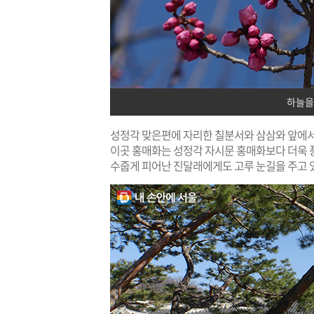
하늘을
성정각 맞은편에 자리한 칠분서와 삼삼와 앞에서
이곳 홍매화는 성정각 자시문 홍매화보다 더욱 풍
수줍게 피어난 진달래에게도 고루 눈길을 주고 