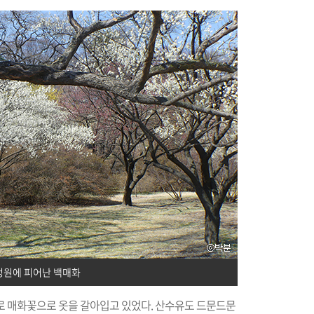
정원에 피어난 백매화
로 매화꽃으로 옷을 갈아입고 있었다. 산수유도 드문드문