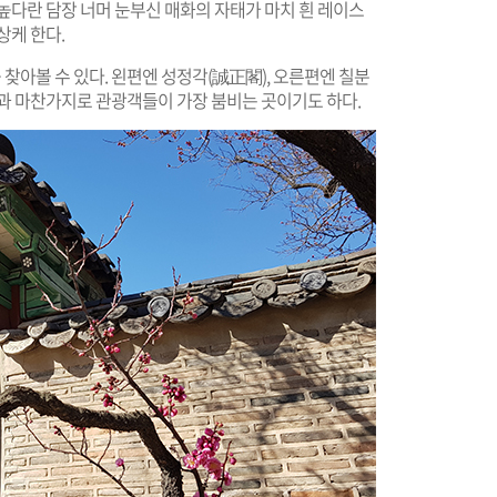
높다란 담장 너머 눈부신 매화의 자태가 마치 흰 레이스
상케 한다.
아볼 수 있다. 왼편엔 성정각(誠正閣), 오른편엔 칠분
원과 마찬가지로 관광객들이 가장 붐비는 곳이기도 하다.