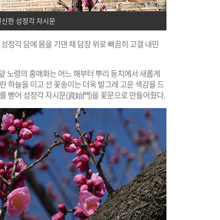
변신한 성정각 자시문
 성정각 담에 몸을 기댄 채 담장 위로 빠끔히 고갤 내민
 앞 노령의 홍매화는 어느 해부터 뿌리 둥치에서 새롭게
란 하늘을 이고 선 꽃송이는 더욱 발그레 고운 색감을 드
지를 뻗어 성정각 자시문(資始門)을 꽃문으로 만들어줬다.