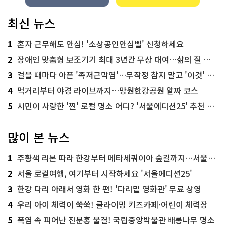
최신 뉴스
1
혼자 근무해도 안심! '소상공인안심벨' 신청하세요
2
장애인 맞춤형 보조기기 최대 3년간 무상 대여…삶의 질 높인다
3
걸을 때마다 아픈 '족저근막염'…무작정 참지 말고 '이것' 해보세요!
4
먹거리부터 야경 라이브까지…망원한강공원 알짜 코스
5
시민이 사랑한 '찐' 로컬 명소 어디? '서울에디션25' 추천 코스
많이 본 뉴스
1
주황색 리본 따라 한강부터 메타세쿼이아 숲길까지…서울둘레길 15코스
2
서울 로컬여행, 여기부터 시작하세요 '서울에디션25'
3
한강 다리 아래서 영화 한 편! '다리밑 영화관' 무료 상영
4
우리 아이 체력이 쑥쑥! 클라이밍 키즈카페·어린이 체력장
5
폭염 속 피어난 진분홍 물결! 국립중앙박물관 배롱나무 명소