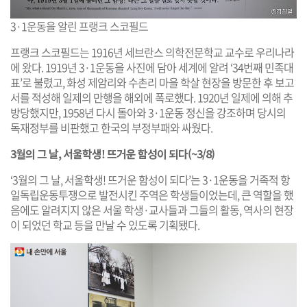
3·1운동을 알린 프랭크 스코필드
프랭크 스코필드는 1916년 세브란스 의학전문학교 교수로 우리나라
에 왔다. 1919년 3·1운동을 사진에 담아 세계에 알려 ‘34번째 민족대
표’로 불렸고, 화성 제암리와 수촌리 마을 학살 현장을 방문한 후 보고
서를 적성해 일제의 만행을 해외에 폭로했다. 1920년 일제에 의해 추
방당했지만, 1958년 다시 돌아와 3·1운동 정신을 강조하며 당시의
독재정부를 비판했고 한국의 부정부패와 싸웠다.
3월의 그 날, 서울학생! 뜨거운 함성이 되다(~3/8)
‘3월의 그 날, 서울학생! 뜨거운 함성이 되다’는 3·1운동을 거족적 항
일독립운동투쟁으로 발전시킨 주역은 학생들이었는데, 큰 역할을 했
음에도 알려지지 않은 서울 학생·교사들과 그들의 활동, 역사의 현장
이 되었던 학교 등을 만날 수 있도록 기획됐다.