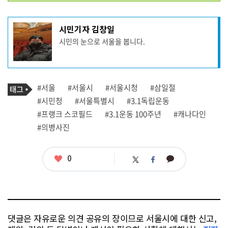
기
시민기자 김창일
사
시민의 눈으로 서울을 봅니다.
작
성
자
프
로
기
필
태
#서울
#서울시
#서울시청
#삼일절
사
그
관
#시민청
#서울특별시
#3.1독립운동
련
#프랭크 스코필드
#3.1운동 100주년
#캐나다인
태
그
#의병사진
좋
0
카
트
페
아
카
위
이
요
오
터
스
톡
북
댓글은 자유로운 의견 공유의 장이므로 서울시에 대한 신고,