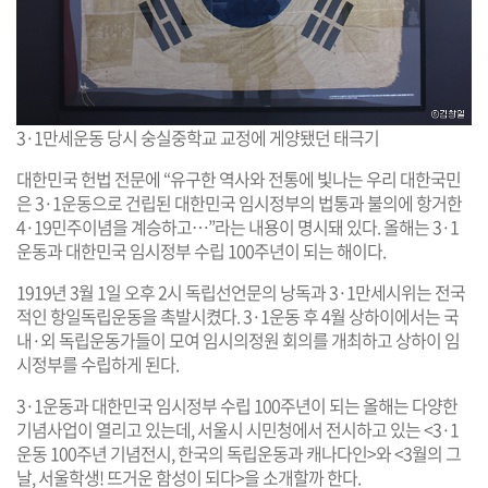
3·1만세운동 당시 숭실중학교 교정에 게양됐던 태극기
대한민국 헌법 전문에 “유구한 역사와 전통에 빛나는 우리 대한국민
은 3·1운동으로 건립된 대한민국 임시정부의 법통과 불의에 항거한
4·19민주이념을 계승하고…”라는 내용이 명시돼 있다. 올해는 3·1
운동과 대한민국 임시정부 수립 100주년이 되는 해이다.
1919년 3월 1일 오후 2시 독립선언문의 낭독과 3·1만세시위는 전국
적인 항일독립운동을 촉발시켰다. 3·1운동 후 4월 상하이에서는 국
내·외 독립운동가들이 모여 임시의정원 회의를 개최하고 상하이 임
시정부를 수립하게 된다.
3·1운동과 대한민국 임시정부 수립 100주년이 되는 올해는 다양한
기념사업이 열리고 있는데, 서울시 시민청에서 전시하고 있는 <3·1
운동 100주년 기념전시, 한국의 독립운동과 캐나다인>와 <3월의 그
날, 서울학생! 뜨거운 함성이 되다>을 소개할까 한다.