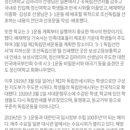
정신여학교 김마리아 선생님은 일본에서 2·8 독립선언서를 감추고
국내로 진입해 정신여학교 학생들과 만세 시위를 이끌었고, 배재학당
이중화·김성호 선생님은 3·1운동 때 배포할 목적으로 조선독립을 선
포하는 내용의 전단과 선포문을 작성·배포했다.
또한 학교는 3·1운동 계획부터 실행까지 중요한 역사의 현장이기도
했다. 배재학당 기숙사는 민족대표들이 체포된 가운데 학생들이 주도
하여 3월 5일 제2독립만세운동을 계획한 장소이다. ‘3·1 독립선언
서’와 지하신문 ‘조선독립신문’을 인쇄했던 곳은 보성고등보통학교
내 인쇄소 보성사였으며, 정신여학교 김마리아 선생님이 주도한 대한
민국애국부인회 수색 시 3·1운동 비밀문서와 태극기 등을 숨겼던 곳
도 정신여학교 회화나무였다.
이후 1919년 3월 5일 일어난 제2차 독립만세시위는 학생으로만 구성
된 지도부가 주도한 시위다. 학생들의 독립만세시위는 전국적으로 확
대됐다. 1920년 3월 1일 서대문형무소에 수감된 학생, 학교에 있던 학
생들도 다시 독립만세를 부르짖었으며, 동맹휴교, 등교거부 등으로
꾸준히 독립운동을 이어나갔다.
2019년은 ‘3·1운동과 대한민국 임시정부 수립 100주년’이 되는 해이
다. 매주 수요일 일본 대사관 앞에서는 수요시위가 열리고 있다. 해방
은 됐지만 청산하지 못한 역사가 있다. 독립운동가 신채호 선생은 ‘역