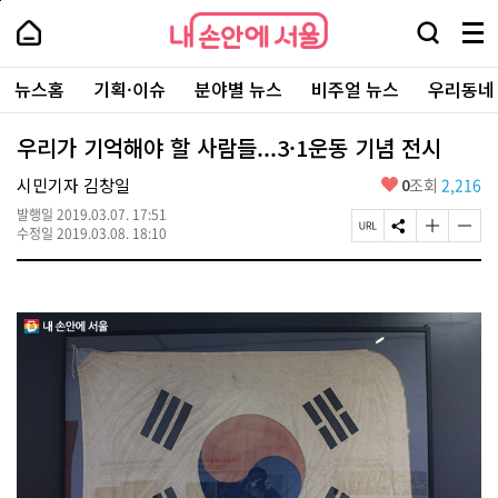
본
페
내
문
이
내
손
검
메
바
지
손
안
색
뉴
로
상
안
주
에
창
전
가
단
에
뉴스홈
기획·이슈
분야별 뉴스
비주얼 뉴스
우리동네
요
서
열
체
기
으
서
서
울
기
보
로
울
비
기
이
-
우리가 기억해야 할 사람들...3·1운동 기념 전시
스
동
서
바
울
좋
시민기자 김창일
0
조회
2,216
로
시
아
가
대
발행일
2019.03.07. 17:51
요
기
페
S
글
글
표
수정일
2019.03.08. 18:10
이
N
자
자
소
지
S
크
크
통
U
공
기
기
포
R
유
크
작
털
L
하
게
게
복
기
변
변
사
경
경
하
하
기
기