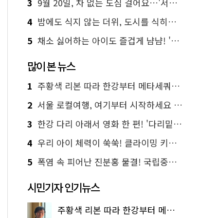
3
9월 20일, 차 없는 도심 걸어요…'서울 걷자 페스티벌' 선착순 5천명
4
밤에도 식지 않는 더위, 도시를 식히는 시원한 해법은?
5
채소 싫어하는 아이도 즐겁게 냠냠! '찾아가는 서울시 식생활 교육' 현장
많이 본 뉴스
1
주황색 리본 따라 한강부터 메타세쿼이아 숲길까지…서울둘레길 15코스
2
서울 로컬여행, 여기부터 시작하세요 '서울에디션25'
3
한강 다리 아래서 영화 한 편! '다리밑 영화관' 무료 상영
4
우리 아이 체력이 쑥쑥! 클라이밍 키즈카페·어린이 체력장
5
폭염 속 피어난 진분홍 물결! 국립중앙박물관 배롱나무 명소
시민기자 인기뉴스
주황색 리본 따라 한강부터 메타세쿼이아 숲길까지…서울둘레길 15코스