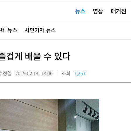
주
뉴스
영상
매거진
요
서
비
스
바
네 뉴스
시민기자 뉴스
로
가
기"
즐겁게 배울 수 있다
수정일
2019.02.14. 18:06
조회
7,257