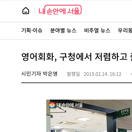
본
페
문
이
뉴
바
지
스
로
상
룸
가
단
뉴
기
으
스
로
기획·이슈
분야별 뉴스
비주얼 뉴스
우리동
주
이
요
동
서
비
스
영어회화, 구청에서 저렴하고 
바
로
가
기
시민기자 박은영
발행일
2019.02.14. 16:12