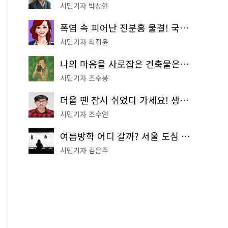
시민기자 박상현
폭염 속 피어난 진분홍 물결! 국립중앙박물관 배롱나무 명소
시민기자 최정윤
나의 마음을 사로잡은 건축물은? '서울시 건축상' 수상작 공개!
시민기자 조수봉
더울 땐 잠시 쉬었다 가세요! 생수 냉장고부터 해피소·무더위쉼터까지
시민기자 조수연
여름방학 어디 갈까? 서울 도심 무료 실내 여행 코스 추천
시민기자 김은주