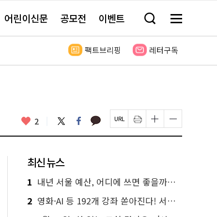
어린이신문
공모전
이벤트
검
메
색
뉴
창
전
열
체
팩트브리핑
레터구독
기
보
기
카
좋
트
페
2
페
인
글
글
카
위
이
아
이
쇄
자
자
오
터
스
요
지
하
크
크
톡
북
U
기
기
기
R
새
크
작
L
창
게
게
최신 뉴스
복
열
변
변
사
림
경
경
하
하
1
내년 서울 예산, 어디에 쓰면 좋을까요? 온라인 투표
기
기
2
영화·AI 등 192개 강좌 쏟아진다! 서울시민대학 선착순 신청