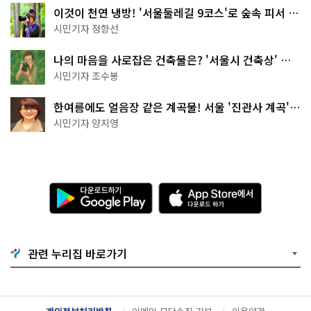
이것이 천연 냉방! '서울둘레길 9코스'로 숲속 피서 떠
나볼까
시민기자 정향선
나의 마음을 사로잡은 건축물은? '서울시 건축상' 수
상작 공개!
시민기자 조수봉
한여름에도 얼음장 같은 계곡물! 서울 '진관사 계곡'이
천국이네~
시민기자 양지영
다
A
운
p
로
p
드
S
하
t
기
o
관련 누리집 바로가기
G
r
o
e
o
에
g
서
l
다