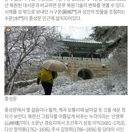
년 복원된 대서문과 비교하면 문루 복원기술의 변화를 엿볼 수 있다.
시체를 성 밖으로 보내던 시구문(屍柩門)과 성안의 빗물을 조절하는
수문(水門)이 중성문 인근에 설치되어있다.
중성문
중성문에서 몇 걸음이나 될까, 계곡 모퉁이에 날아갈 듯 깃을 세운 정
자가 보인다. 북한산 그림자를 아름답게 비추는 누각이라는 ‘산영루
(山映樓)’이다. 소문난 경승지여서 조선후기 성호 이익(1681~1763),
다산 정약용(1762~1836), 추사 김정희(1786~1856) 등 당대의 시인