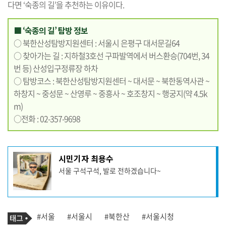
다면 ‘숙종의 길’을 추천하는 이유이다.
■ ‘숙종의 길’ 탐방 정보
○ 북한산성탐방지원센터 : 서울시 은평구 대서문길64
○ 찾아가는 길 : 지하철3호선 구파발역에서 버스환승(704번, 34
번 등) 산성입구정류장 하차
○ 탐방코스 : 북한산성탐방지원센터 ~ 대서문 ~ 북한동역사관 ~
하창지 ~ 중성문 ~ 산영루 ~ 중흥사 ~ 호조창지 ~ 행궁지(약 4.5k
m)
○전화 : 02-357-9698
기
시민기자 최용수
사
서울 구석구석, 발로 전하겠습니다~
작
성
자
프
로
기
필
태
#서울
#서울시
#북한산
#서울시청
사
그