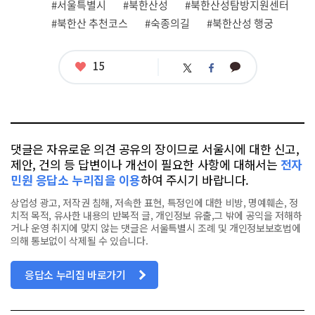
관
#서울특별시
#북한산성
#북한산성탐방지원센터
련
#북한산 추천코스
#숙종의길
#북한산성 행궁
태
그
좋
15
카
트
페
아
카
위
이
요
오
터
스
톡
북
댓글은 자유로운 의견 공유의 장이므로 서울시에 대한 신고,
제안, 건의 등 답변이나 개선이 필요한 사항에 대해서는
전자
민원 응답소 누리집을 이용
하여 주시기 바랍니다.
상업성 광고, 저작권 침해, 저속한 표현, 특정인에 대한 비방, 명예훼손, 정
치적 목적, 유사한 내용의 반복적 글, 개인정보 유출,그 밖에 공익을 저해하
거나 운영 취지에 맞지 않는 댓글은 서울특별시 조례 및 개인정보보호법에
의해 통보없이 삭제될 수 있습니다.
응답소 누리집 바로가기