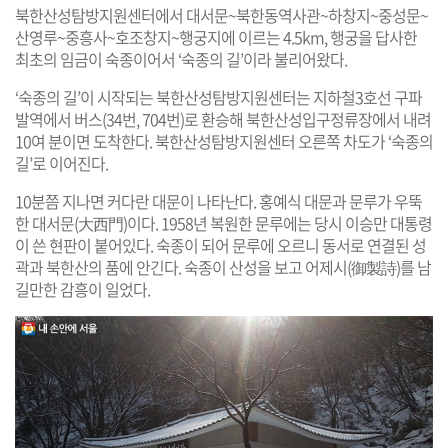
북한산성탐방지원센터에서 대서문~북한동역사관~하창지~중성문~
산영루~중흥사~호조창지~행궁지에 이르는 4.5km, 행궁을 답사한
최초의 임금이 숙종이어서 ‘숙종의 길’이라 불리어왔다.
‘숙종의 길’이 시작되는 북한산성탐방지원센터는 지하철3호선 구파
발역에서 버스(34번, 704번)로 환승해 북한산성입구정류장에서 내려
10여 분이면 도착한다. 북한산성탐방지원센터 오른쪽 차도가 ‘숙종의
길’로 이어진다.
10분쯤 지나면 커다란 대문이 나타난다. 홍예식 대문과 문루가 우뚝
한 대서문(大西門)이다. 1958년 복원한 문루에는 당시 이승만 대통령
이 쓴 현판이 붙어있다. 숙종이 되어 문루에 오르니 동서로 연결된 성
곽과 북한산의 품에 안긴다. 숙종이 산성을 보고 어제시(御製詩)를 남
길만한 감흥이 일었다.