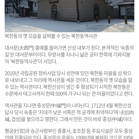
북한동의 옛 모습을 살펴볼 수 있는 북한동역사관
대서문(大西門) 홍예를 들어가면 산성 내부가 된다. 본격적인 ‘숙종의
길’은 대서문부터이다. 무량사를 지나니 넓은 공터 한쪽에 기와지붕
의 ‘북한동역사관’이 서있다.
2010년 국립공원 정비사업 당시 성안에 있던 북한동 마을을 성 밖으
로 내보내고 그 자리에 역사관을 세운 것이다. 북한동의 옛 모습을 알
수 있는 역사관이다. 북한산성이 생긴 후 형성되기 시작한 북한동은
수문에서 태고사까지 한때 500여 가구나 되는 큰 마을이었다고 한다.
역사관을 지나면 중성문(中城門)이 나타난다. 1712년 4월 북한산성
답사 당시 숙종은 ‘지대가 낮은 서쪽은 적 공격에 취약하다’며 내성(內
城, 겹성)을 쌓으라고 명한다. 그래서 만든 것이 바로 중성(中城)이다.
행궁(行宮)과 승군사령부인 중흥사, 호조창 등 주요시설은 모두 중성
안에 집중되어 있다. 중성문의 문루는 1998년에 복원된 것으로 1958