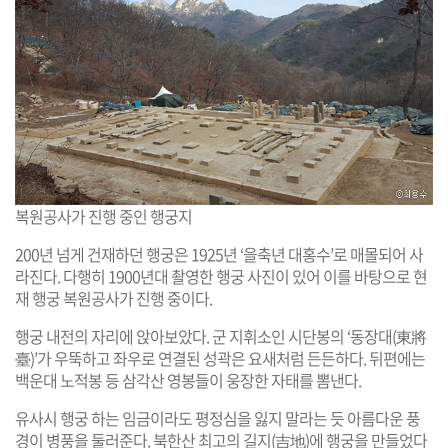
복원공사가 진행 중인 행궁지
200년 넘게 건재하던 행궁은 1925년 ‘을축년 대홍수’로 매몰되어 사
라진다. 다행히 1900년대 촬영한 행궁 사진이 있어 이를 바탕으로 현
재 행궁 복원공사가 진행 중이다.
행궁 내전의 자리에 앉아보았다. 군 지휘소인 시단봉의 ‘동장대(東將
臺)’가 우뚝하고 좌우로 연결된 성곽은 요새처럼 든든하다. 뒤편에는
백운대 노적봉 등 삼각산 영봉들이 웅장한 자태를 뽐낸다.
유사시 행궁 하는 임금이라도 평정심을 잃지 말라는 듯 아름다운 풍
경이 병풍을 둘러준다. 북한산 최고의 길지(吉地)에 행궁을 만들었다