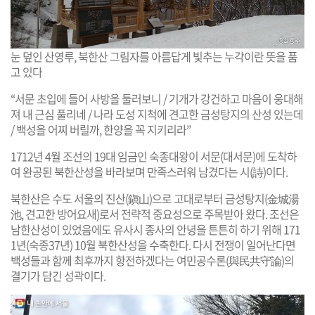
눈 덮인 산영루, 북한산 그림자를 아름답게 빛추는 누각이란 뜻을 품
고 있다
“서문 초입에 들어 사방을 둘러보니 / 기개가 강건하고 마음이 웅대해
져 내 근심 풀리네 / 나라 도성 지척에 견고한 금성탕지의 산성 있는데
/ 백성을 어찌 버릴까, 한양을 꼭 지키리라”
1712년 4월 조선의 19대 임금인 숙종대왕이 서문(대서문)에 도착하
여 완공된 북한산성을 바라보며 만족스러워 남겼다는 시(詩)이다.
북한산은 수도 서울의 진산(鎭山)으로 고대로부터 금성탕지(金城湯
池, 견고한 방어요새)로서 전략적 중요성으로 주목받아 왔다. 조선은
남한산성이 있었음에도 유사시 종사의 안녕을 튼튼히 하기 위해 171
1년(숙종37년) 10월 북한산성을 수축한다. 다시 전쟁이 일어난다면
백성들과 함께 최후까지 항전하겠다는 여민공수론(與民共守論)의
결기가 담긴 성곽이다.