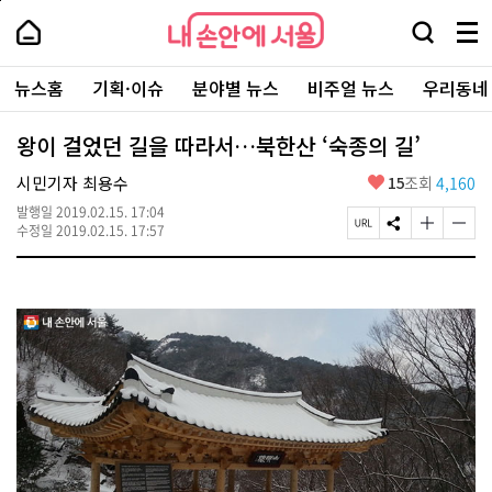
본
페
내
문
이
내
손
검
메
바
지
손
안
색
뉴
로
상
안
주
에
창
전
가
단
에
뉴스홈
기획·이슈
분야별 뉴스
비주얼 뉴스
우리동네
요
서
열
체
기
으
서
서
울
기
보
로
울
비
기
이
-
왕이 걸었던 길을 따라서…북한산 ‘숙종의 길’
스
동
서
바
울
좋
시민기자 최용수
15
조회
4,160
로
시
아
가
대
발행일
2019.02.15. 17:04
요
기
페
S
글
글
표
수정일
2019.02.15. 17:57
이
N
자
자
소
지
S
크
크
통
U
공
기
기
포
R
유
크
작
털
L
하
게
게
복
기
변
변
사
경
경
하
하
기
기