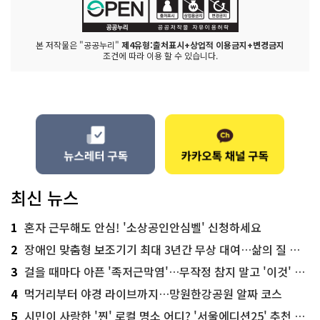
본 저작물은 "공공누리"
제4유형:출처표시+상업적 이용금지+변경금지
조건에 따라 이용 할 수 있습니다.
최신 뉴스
1
혼자 근무해도 안심! '소상공인안심벨' 신청하세요
2
장애인 맞춤형 보조기기 최대 3년간 무상 대여…삶의 질 높인다
3
걸을 때마다 아픈 '족저근막염'…무작정 참지 말고 '이것' 해보세요!
4
먹거리부터 야경 라이브까지…망원한강공원 알짜 코스
5
시민이 사랑한 '찐' 로컬 명소 어디? '서울에디션25' 추천 코스