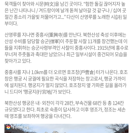
묵객들이 찾아와 시문(時文)을 남긴 곳이다. “험한 돌길 끊어지자 높
은 난간 나타나니 / 겨드랑이에 날개 돋쳐 날아갈 것 같구나 / 십여 곳
절간 종소리 가을빛 저물어가고...” 다산이 산영루를 노래한 시(詩) 일
부이다.
산영루를 지나면 중흥사(重興寺)를 만난다. 북한산성 축성 이후에는
산성 수비를 담당할 승군(僧軍)이 주둔할 사찰 11개를 창건했는데 이
들을 지휘하는 승군사령부격인 사찰이 중흥사이다. 1915년에 홍수로
무너져 주춧돌과 축대만 남았으나 최근 일부시설이 중건되어 모습을
찾아가고 있다.
중흥사를 지나 1.0km를 더 오르면 호조창(戶曹倉) 터가 나온다. 호조
창은 행궁 시 궁궐에 필요한 곡식을 저장하는 창고로서, 행궁 가까이
에 설치된다. 행궁지가 멀지 않았다. 호조창지 옆 가파른 길을 올라가
니 드디어 ‘행궁지(行宮地)’가 보인다.
북한산성 행궁은 내·외전이 각각 28칸, 부속건물 68칸 등 총 124칸
규모였다고 한다. 최초로 숙종이 답사하고 이후 영조가, 정조는 세손
때 영조를 보좌하여 행궁을 다녀간다.