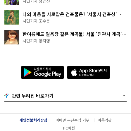
나볼까
시민기자 정향선
나의 마음을 사로잡은 건축물은? '서울시 건축상' 수
상작 공개!
시민기자 조수봉
한여름에도 얼음장 같은 계곡물! 서울 '진관사 계곡'이
천국이네~
시민기자 양지영
다
A
운
p
로
p
드
S
하
t
기
o
관련 누리집 바로가기
G
r
o
e
o
에
g
서
l
다
개인정보처리방침
이메일 무단수집 거부
이용약관
e
운
P
로
PC버전