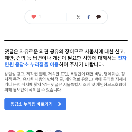
좋
1
카
트
페
아
카
위
이
요
오
터
스
톡
북
댓글은 자유로운 의견 공유의 장이므로 서울시에 대한 신고,
제안, 건의 등 답변이나 개선이 필요한 사항에 대해서는
전자
민원 응답소 누리집을 이용
하여 주시기 바랍니다.
상업성 광고, 저작권 침해, 저속한 표현, 특정인에 대한 비방, 명예훼손, 정
치적 목적, 유사한 내용의 반복적 글, 개인정보 유출,그 밖에 공익을 저해하
거나 운영 취지에 맞지 않는 댓글은 서울특별시 조례 및 개인정보보호법에
의해 통보없이 삭제될 수 있습니다.
응답소 누리집 바로가기