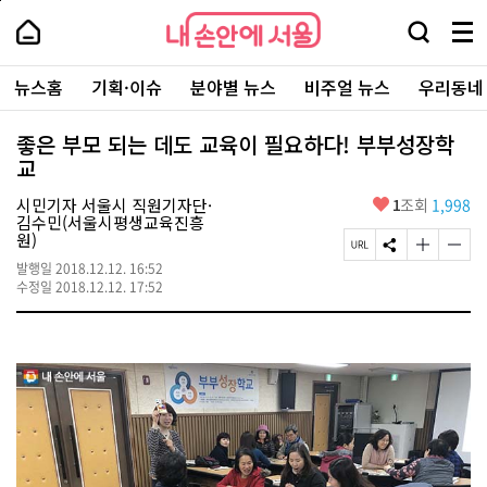
본
페
내
문
이
내
손
검
메
바
지
손
안
색
뉴
로
상
안
주
에
창
전
가
단
에
뉴스홈
기획·이슈
분야별 뉴스
비주얼 뉴스
우리동네
요
서
열
체
기
으
서
서
울
기
보
로
울
비
기
이
-
좋은 부모 되는 데도 교육이 필요하다! 부부성장학
스
동
서
교
바
울
로
시
가
좋
시민기자 서울시 직원기자단·
1
조회
1,998
대
기
아
김수민(서울시평생교육진흥
표
요
원)
소
페
S
글
글
통
이
N
자
자
발행일
2018.12.12. 16:52
포
지
S
크
크
수정일
2018.12.12. 17:52
털
U
공
기
기
R
유
크
작
L
하
게
게
복
기
변
변
사
경
경
하
하
기
기