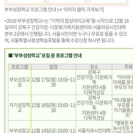
부부성장학교 프로그램 안내 (☞ 이미지 클릭 크게보기)
<2018 부부성장학교>는 “기적의 밥상머리교육”을 시작으로 12월 18
일까지 강북구 건강가정·다문화가족지원센터와 서울자유시민대학
본부 2곳에서 진행됩니다. 서울시민이면 누구나 무료로 들을 수 있으
며, 서울특별시평생학습포털을 통해 수강신청 하시면 됩니다.
■ ‘부부성장학교’ 모집 중 프로그램 안내
프로그램
일정
장소
주제
강북구
건강가정·다문화가
“아이와
부모성장교
12월 17일(월) 10:00~11:
족
미래를 꿈
실
30
지원센터 4층
부모의 이
다목적강당
강북구
“자녀돌봄
건강가정·다문화가
자기성장학
12월 18일(화) 10:00~11:
부모를 
족
교
30
자기돌봄
지원센터 4층
트”
다목적강당
“행복한 
농사짓듯 
부부성장교
12월 14일(금) 10:00~11:
서울자유시민대학
다해 서로