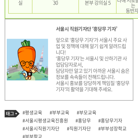
실
30
본부 강의실 5
는
동반자
서울시 직원기자단 ‘홍당무 기자’
앞으로 ‘홍당무 기자’가 서울시 주요 사
업 및 정책에 대해 알기 쉽게 알려드립
니다!
‘홍당무 기자’는 서울시 및 산하기관 사
업담당자로서,
담당자만 알고 있기 아까운 서울시 숨은
정보를 속속들이 전해드립니다.
서울시 홍보를 당당하게 책임질 ‘홍당무
기자’의 활약을 기대해 주세요.
기
태
#평생교육
#부부교육
#부모교육
사
그
관
#서울시평생교육진흥원
#홍당무
#홍당무기자
련
#서울시직원기자단
#직원기자단
#부부성장학교
태
그
#부부학교