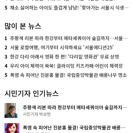
5
채소 싫어하는 아이도 즐겁게 냠냠! '찾아가는 서울시 식생활 교육' 현장
많이 본 뉴스
1
주황색 리본 따라 한강부터 메타세쿼이아 숲길까지…서울둘레길 15코스
2
서울 로컬여행, 여기부터 시작하세요 '서울에디션25'
3
한강 다리 아래서 영화 한 편! '다리밑 영화관' 무료 상영
4
우리 아이 체력이 쑥쑥! 클라이밍 키즈카페·어린이 체력장
5
폭염 속 피어난 진분홍 물결! 국립중앙박물관 배롱나무 명소
시민기자 인기뉴스
주황색 리본 따라 한강부터 메타세쿼이아 숲길까지…
서울둘레길 15코스
시민기자 박상현
폭염 속 피어난 진분홍 물결! 국립중앙박물관 배롱나