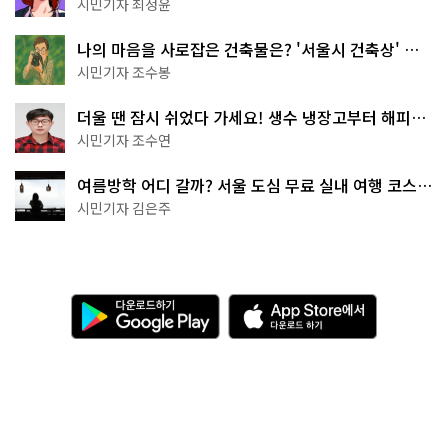
무 명소
시민기자 최정윤
나의 마음을 사로잡은 건축물은? '서울시 건축상' 수
상작 공개!
시민기자 조수봉
더울 땐 잠시 쉬었다 가세요! 생수 냉장고부터 해피소
·무더위쉼터까지
시민기자 조수연
여름방학 어디 갈까? 서울 도심 무료 실내 여행 코스
추천
시민기자 김은주
다
A
운
p
로
p
드
S
하
t
기
o
관련 누리집 바로가기
G
r
o
e
o
에