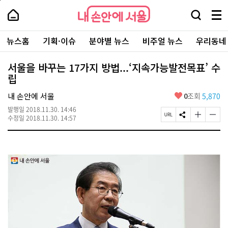
본
페
내
문
이
내
손
검
메
바
지
손
안
색
뉴
로
상
안
주
에
창
전
가
단
에
뉴스홈
기획·이슈
분야별 뉴스
비주얼 뉴스
우리동네
요
서
열
체
기
으
서
서
울
기
보
로
울
비
기
이
-
서울을 바꾸는 17가지 방법...‘지속가능발전목표’ 수
스
동
서
립
바
울
로
시
가
좋
내 손안에 서울
0
조회
5,870
대
기
아
표
발행일
2018.11.30. 14:46
요
소
페
S
글
글
수정일
2018.11.30. 14:57
통
이
N
자
자
포
지
S
크
크
털
U
공
기
기
R
유
크
작
L
하
게
게
복
기
변
변
사
경
경
하
하
기
기