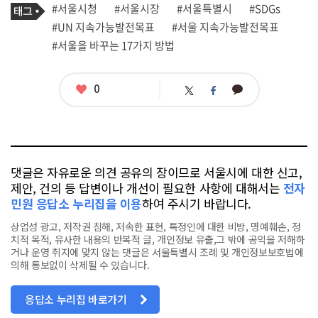
기
태
#서울시청
#서울시장
#서울특별시
#SDGs
사
그
관
#UN 지속가능발전목표
#서울 지속가능발전목표
련
#서울을 바꾸는 17가지 방법
태
그
좋
0
카
트
페
아
카
위
이
요
오
터
스
톡
북
댓글은 자유로운 의견 공유의 장이므로 서울시에 대한 신고,
제안, 건의 등 답변이나 개선이 필요한 사항에 대해서는
전자
민원 응답소 누리집을 이용
하여 주시기 바랍니다.
상업성 광고, 저작권 침해, 저속한 표현, 특정인에 대한 비방, 명예훼손, 정
치적 목적, 유사한 내용의 반복적 글, 개인정보 유출,그 밖에 공익을 저해하
거나 운영 취지에 맞지 않는 댓글은 서울특별시 조례 및 개인정보보호법에
의해 통보없이 삭제될 수 있습니다.
응답소 누리집 바로가기