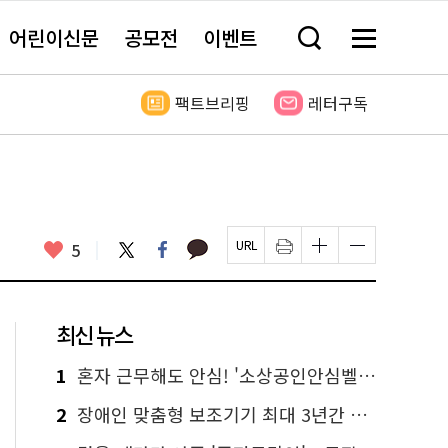
어린이신문
공모전
이벤트
검
메
색
뉴
창
전
열
체
팩트브리핑
레터구독
기
보
기
카
좋
트
페
5
페
인
글
글
카
위
이
아
이
쇄
자
자
오
터
스
요
지
하
크
크
톡
북
U
기
기
기
R
새
크
작
L
창
게
게
최신 뉴스
복
열
변
변
사
림
경
경
하
하
1
혼자 근무해도 안심! '소상공인안심벨' 신청하세요
기
기
2
장애인 맞춤형 보조기기 최대 3년간 무상 대여…삶의 질 높인다