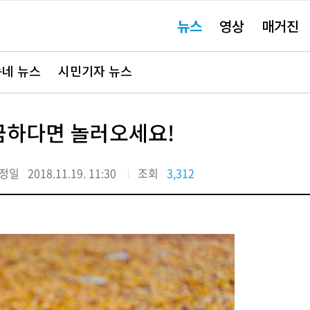
주
뉴스
영상
매거진
요
서
비
스
바
네 뉴스
시민기자 뉴스
로
가
기"
궁금하다면 놀러오세요!
정일
2018.11.19. 11:30
조회
3,312