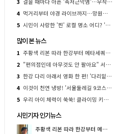
3
걸을 때마다 아픈 '족저근막염'…무작정 참지 말고 '이것' 해보세요!
4
먹거리부터 야경 라이브까지…망원한강공원 알짜 코스
5
시민이 사랑한 '찐' 로컬 명소 어디? '서울에디션25' 추천 코스
많이 본 뉴스
1
주황색 리본 따라 한강부터 메타세쿼이아 숲길까지…서울둘레길 15코스
2
"편의점인데 아무것도 안 팔아요" 서울에서 가장 특별한 편의점의 정체
3
한강 다리 아래서 영화 한 편! '다리밑 영화관' 무료 상영
4
이것이 천연 냉방! '서울둘레길 9코스'로 숲속 피서 떠나볼까
5
우리 아이 체력이 쑥쑥! 클라이밍 키즈카페·어린이 체력장
시민기자 인기뉴스
주황색 리본 따라 한강부터 메타세쿼이아 숲길까지…서울둘레길 15코스