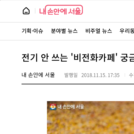
본
페
문
이
뉴
바
지
스
로
상
룸
가
단
뉴
기
으
스
로
기획·이슈
분야별 뉴스
비주얼 뉴스
우리동
주
이
요
동
서
비
스
전기 안 쓰는 '비전화카페' 
바
로
가
기
내 손안에 서울
발행일
2018.11.15. 17:35
수