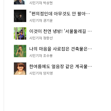
시민기자 박상현
"편의점인데 아무것도 안 팔아요" 서울에서 가장 특별한 편의점의 정체
시민기자 권기윤
이것이 천연 냉방! '서울둘레길 9코스'로 숲속 피서 떠나볼까
시민기자 정향선
나의 마음을 사로잡은 건축물은? '서울시 건축상' 수상작 공개!
시민기자 조수봉
한여름에도 얼음장 같은 계곡물! 서울 '진관사 계곡'이 천국이네~
시민기자 양지영