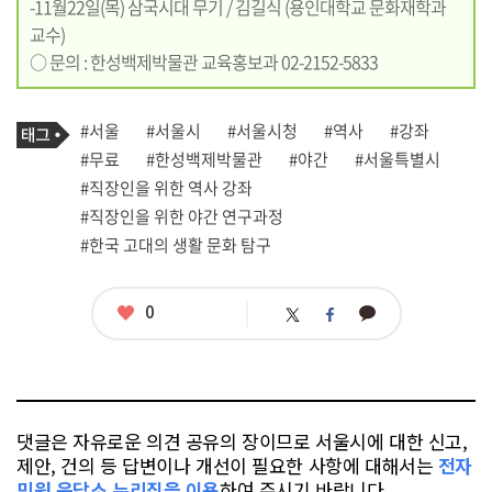
-11월22일(목) 삼국시대 무기 / 김길식 (용인대학교 문화재학과
교수)
○ 문의 : 한성백제박물관 교육홍보과 02-2152-5833
기
태
#서울
#서울시
#서울시청
#역사
#강좌
사
그
관
#무료
#한성백제박물관
#야간
#서울특별시
련
#직장인을 위한 역사 강좌
태
그
#직장인을 위한 야간 연구과정
#한국 고대의 생활 문화 탐구
좋
0
카
트
페
아
카
위
이
요
오
터
스
톡
북
댓글은 자유로운 의견 공유의 장이므로 서울시에 대한 신고,
제안, 건의 등 답변이나 개선이 필요한 사항에 대해서는
전자
민원 응답소 누리집을 이용
하여 주시기 바랍니다.