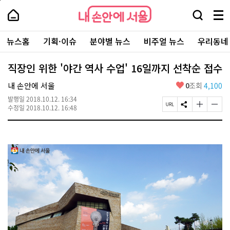
본
페
내
문
이
내
손
검
메
바
지
손
안
색
뉴
로
상
안
주
에
창
전
가
단
에
뉴스홈
기획·이슈
분야별 뉴스
비주얼 뉴스
우리동네
요
서
열
체
기
으
서
서
울
기
보
로
울
비
기
이
-
직장인 위한 '야간 역사 수업' 16일까지 선착순 접수
스
동
서
바
울
좋
내 손안에 서울
0
조회
4,100
로
시
아
가
대
발행일
2018.10.12. 16:34
요
기
페
S
글
글
표
수정일
2018.10.12. 16:48
이
N
자
자
소
지
S
크
크
통
U
공
기
기
포
R
유
크
작
털
L
하
게
게
복
기
변
변
사
경
경
하
하
기
기