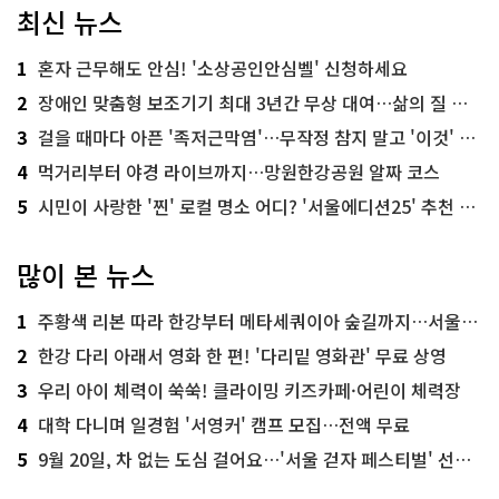
최신 뉴스
1
혼자 근무해도 안심! '소상공인안심벨' 신청하세요
2
장애인 맞춤형 보조기기 최대 3년간 무상 대여…삶의 질 높인다
3
걸을 때마다 아픈 '족저근막염'…무작정 참지 말고 '이것' 해보세요!
4
먹거리부터 야경 라이브까지…망원한강공원 알짜 코스
5
시민이 사랑한 '찐' 로컬 명소 어디? '서울에디션25' 추천 코스
많이 본 뉴스
1
주황색 리본 따라 한강부터 메타세쿼이아 숲길까지…서울둘레길 15코스
2
한강 다리 아래서 영화 한 편! '다리밑 영화관' 무료 상영
3
우리 아이 체력이 쑥쑥! 클라이밍 키즈카페·어린이 체력장
4
대학 다니며 일경험 '서영커' 캠프 모집…전액 무료
5
9월 20일, 차 없는 도심 걸어요…'서울 걷자 페스티벌' 선착순 5천명