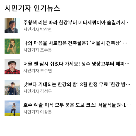
시민기자 인기뉴스
주황색 리본 따라 한강부터 메타세쿼이아 숲길까지…
서울둘레길 15코스
시민기자 박상현
나의 마음을 사로잡은 건축물은? '서울시 건축상' 수
상작 공개!
시민기자 조수봉
더울 땐 잠시 쉬었다 가세요! 생수 냉장고부터 해피소
·무더위쉼터까지
시민기자 조수연
낮보다 기대되는 한강의 밤! 8월 한정 무료 '한강 밤
핑' 예약은?
시민기자 김성무
호수·예술·미식 모두 품은 도보 코스! 서울식물원~LG
아트센터~마곡테라스거리
시민기자 이상돈