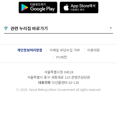
다
A
운
p
로
p
드
S
하
t
기
o
관련 누리집 바로가기
G
r
o
e
o
에
g
서
l
다
개인정보처리방침
이메일 무단수집 거부
이용약관
e
운
P
로
PC버전
l
드
a
하
y
기
서울특별시청 04524
서울특별시 중구 세종대로 110 콘텐츠담당관
대표전화
다산콜센터
02-120
ⓒ
2020. Seoul Metropolitan Government all rights reserved.