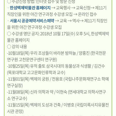
○ 수강신청 방법: 인터넷 접수 및 방문 신청
·
한성백제박물관 홈페이지
→ 교육행사 → 교육신청→ 제11기
직장인을 위한 야간 연구과정 수강생 모집 → 온라인 접수
·
서울시 공공예약서비스예약
→ 교육 → 역사→ 제11기 직장인
을 위한 야간 연구과정 수강생 모집
○ 수강생 명단 공지: 2018년 10월 17일(수) 오후 5시, 한성백제박
물관 홈페이지
○ 강의 내용
-10월18일(목) 우리 조상들이 바라본 밤하늘 / 양홍진 (한국천문
연구원 고천문연구센터 연구원)
-10월25일(목) 유적 출토 삼국시대의 동물상과 식생활 / 김건수
(목포대학교 고고문화인류학과 교수)
-11월01일(목) 백제의 궁원 / 전용호 (국립나주문화재연구소 학예
연구실장)
-11월08일(목) 신라 의학과 약 / 이현숙 (연세대학교 의학사연구
소 연구교수)
-11월15일(목) 백제의 도성과 건축 / 이병호 (국립미륵사지유물전
시관 관장)