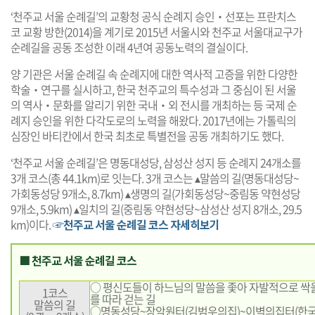
‘천주교 서울 순례길’의 교황청 공식 순례지 승인‧선포는 프란치스
코 교황 방한(2014)을 계기로 2015년 서울시와 천주교 서울대교구가
순례길을 공동 조성한 이래 4년여 공동노력의 결실이다.
양 기관은 서울 순례길 속 순례지에 대한 역사적 고증을 위한 다양한
학술‧연구를 실시하고, 한국 천주교의 특수성과 그 중심이 된 서울
의 역사‧문화를 알리기 위한 국내‧외 전시를 개최하는 등 국제 순
례지 승인을 위한 다각도로의 노력을 해왔다. 2017년에는 가톨릭의
심장인 바티칸에서 한국 최초로 특별전을 공동 개최하기도 했다.
‘천주교 서울 순례길’은 명동대성당, 삼성산 성지 등 순례지 24개소를
3개 코스(총 44.1km)로 잇는다. 3개 코스는 ▴말씀의 길(명동대성당~
가회동성당 9개소, 8.7km) ▴생명의 길(가회동성당~중림동 약현성당
9개소, 5.9km) ▴일치의 길(중림동 약현성당~삼성산 성지 8개소, 29.5
km)이다.
☞천주교 서울 순례길 코스 자세히보기
■ 천주교 서울 순례길 코스
○ 평신도들이 하느님의 말씀을 좇아 자발적으로 싹
1코스
를 따라 걷는 길
말씀의 길
○명동성당~장악원터(김범우의집)~이벽의집터(한국 