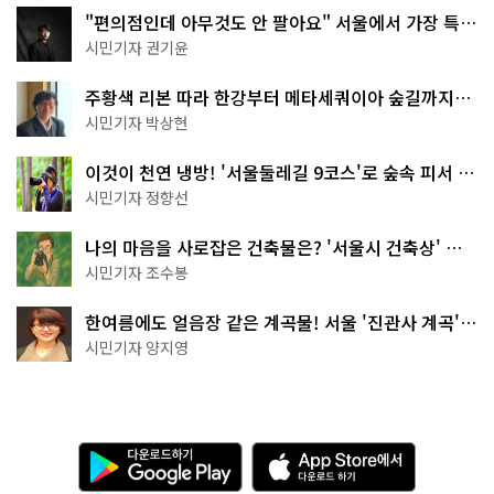
"편의점인데 아무것도 안 팔아요" 서울에서 가장 특별
한 편의점의 정체
시민기자 권기윤
주황색 리본 따라 한강부터 메타세쿼이아 숲길까지…
서울둘레길 15코스
시민기자 박상현
이것이 천연 냉방! '서울둘레길 9코스'로 숲속 피서 떠
나볼까
시민기자 정향선
나의 마음을 사로잡은 건축물은? '서울시 건축상' 수
상작 공개!
시민기자 조수봉
한여름에도 얼음장 같은 계곡물! 서울 '진관사 계곡'이
천국이네~
시민기자 양지영
다
A
운
p
로
p