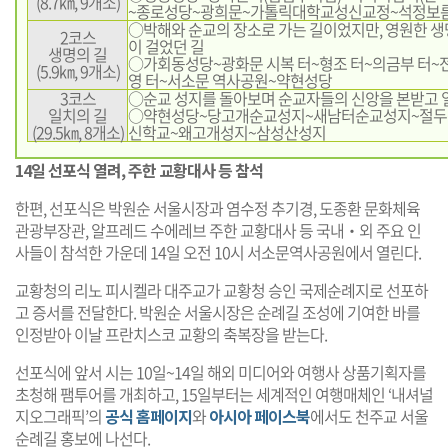
(8.7㎞, 9개소)
~종로성당~광희문~가톨릭대학교성신교정~석정보
○박해와 순교의 장소로 가는 길이었지만, 영원한 생
2코스
이 걸었던 길
생명의 길
○가회동성당~광화문 시복 터~형조 터~의금부 터~
(5.9㎞, 9개소)
영 터~서소문 역사공원~약현성당
3코스
○순교 성지를 돌아보며 순교자들의 신앙을 본받고 
일치의 길
○약현성당~당고개순교성지~새남터순교성지~절두
(29.5㎞, 8개소)
신학교~왜고개성지~삼성산성지
14일 선포식 열려, 주한 교황대사 등 참석
한편, 선포식은 박원순 서울시장과 염수정 추기경, 도종환 문화체육
관광부장관, 알프레드 수에레브 주한 교황대사 등 국내‧외 주요 인
사들이 참석한 가운데 14일 오전 10시 서소문역사공원에서 열린다.
교황청의 리노 피시켈라 대주교가 교황청 승인 국제순례지로 선포하
고 증서를 전달한다. 박원순 서울시장은 순례길 조성에 기여한 바를
인정받아 이날 프란치스코 교황의 축복장을 받는다.
선포식에 앞서 시는 10일~14일 해외 미디어와 여행사 상품기획자를
초청해 팸투어를 개최하고, 15일부터는 세계적인 여행매체인 ‘내셔널
지오그래픽’의
공식 홈페이지
와
아시아 페이스북
에서도 천주교 서울
순례길 홍보에 나선다.