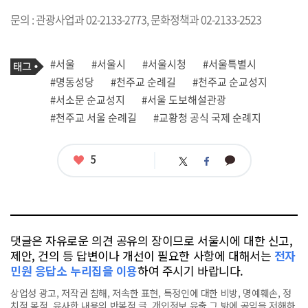
문의 : 관광사업과 02-2133-2773, 문화정책과 02-2133-2523
기
태
#서울
#서울시
#서울시청
#서울특별시
사
그
관
#명동성당
#천주교 순례길
#천주교 순교성지
련
#서소문 순교성지
#서울 도보해설관광
태
그
#천주교 서울 순례길
#교황청 공식 국제 순례지
좋
5
카
트
페
아
카
위
이
요
오
터
스
톡
북
댓글은 자유로운 의견 공유의 장이므로 서울시에 대한 신고,
제안, 건의 등 답변이나 개선이 필요한 사항에 대해서는
전자
민원 응답소 누리집을 이용
하여 주시기 바랍니다.
상업성 광고, 저작권 침해, 저속한 표현, 특정인에 대한 비방, 명예훼손, 정
치적 목적, 유사한 내용의 반복적 글, 개인정보 유출,그 밖에 공익을 저해하