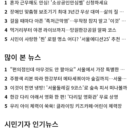
1
혼자 근무해도 안심! '소상공인안심벨' 신청하세요
2
장애인 맞춤형 보조기기 최대 3년간 무상 대여…삶의 질 높인다
3
걸을 때마다 아픈 '족저근막염'…무작정 참지 말고 '이것' 해보세요!
4
먹거리부터 야경 라이브까지…망원한강공원 알짜 코스
5
시민이 사랑한 '찐' 로컬 명소 어디? '서울에디션25' 추천 코스
많이 본 뉴스
1
"편의점인데 아무것도 안 팔아요" 서울에서 가장 특별한 편의점의 정체
2
주황색 리본 따라 한강부터 메타세쿼이아 숲길까지…서울둘레길 15코스
3
이것이 천연 냉방! '서울둘레길 9코스'로 숲속 피서 떠나볼까
4
한강 다리 아래서 영화 한 편! '다리밑 영화관' 무료 상영
5
우리 아이 체력이 쑥쑥! 클라이밍 키즈카페·어린이 체력장
시민기자 인기뉴스