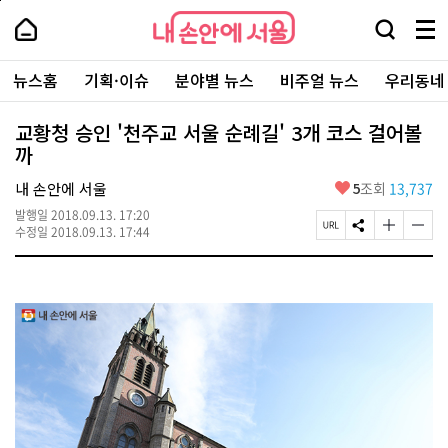
본
페
내
문
이
내
손
검
메
바
지
손
안
색
뉴
로
상
안
주
에
창
전
가
단
에
뉴스홈
기획·이슈
분야별 뉴스
비주얼 뉴스
우리동네
요
서
열
체
기
으
서
서
울
기
보
로
울
비
기
이
-
교황청 승인 '천주교 서울 순례길' 3개 코스 걸어볼
스
동
서
까
바
울
로
시
가
좋
내 손안에 서울
5
조회
13,737
대
기
아
표
발행일
2018.09.13. 17:20
요
소
페
S
글
글
수정일
2018.09.13. 17:44
통
이
N
자
자
포
지
S
크
크
털
U
공
기
기
R
유
크
작
L
하
게
게
복
기
변
변
사
경
경
하
하
기
기