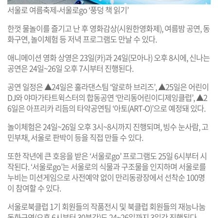
서울로 여름축제-서울로go ‘풍덩 책 읽기’
한껏 물놀이를 즐기고 난 후 영화감상(시원한영화제), 여름밤 공연, 동
화구연, 놀이체험 등 저녁 프로그램도 만날 수 있다.
애니메이션 영화 상영은 23일(카)과 24일(모아나) 오후 8시에, 신나는
공연은 24일~26일 오후 7시부터 진행된다.
공연 일정은 ▲24일은 훌라댄스팀 ‘알로하 브리즈’, ▲25일은 어린이
DJ와 야마가타트윅스터의 합동공연 ‘만리동어린이디제잉클럽’, ▲2
6일은 아프리카 리듬의 타악공연팀 ‘아토(ART-O)’으로 예정돼 있다.
놀이체험은 24일~26일 오후 3시~8시까지 진행되며, 빙수 눈사람, 고
민부채, 서울로 판박이 등을 직접 만들 수 있다.
또한 작년에 큰 호응을 받은 ‘서울로go’ 프로그램도 25일 6시부터 시
작된다. ‘서울로go’는 서울로의 식물과 구조물을 인지하며 서울로를
누비는 미션게임으로 사전예약 없이 만리동광장에서 선착순 100명
이 참여할 수 있다.
서울로북클럽 1기 회원들의 작품전시 및 북클럽 회원들의 재능나눔
동화구연(오후 6시부터 30분간)도 24~26일까지 3일간 진행된다.