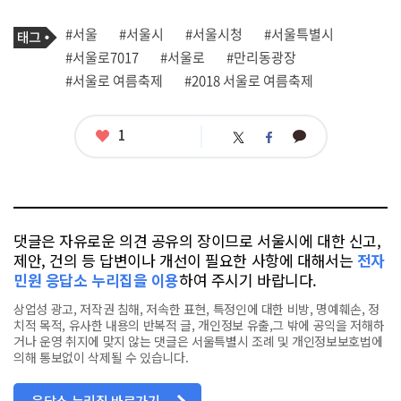
기
태
#서울
#서울시
#서울시청
#서울특별시
사
그
관
#서울로7017
#서울로
#만리동광장
련
#서울로 여름축제
#2018 서울로 여름축제
태
그
좋
1
카
트
페
아
카
위
이
요
오
터
스
톡
북
댓글은 자유로운 의견 공유의 장이므로 서울시에 대한 신고,
제안, 건의 등 답변이나 개선이 필요한 사항에 대해서는
전자
민원 응답소 누리집을 이용
하여 주시기 바랍니다.
상업성 광고, 저작권 침해, 저속한 표현, 특정인에 대한 비방, 명예훼손, 정
치적 목적, 유사한 내용의 반복적 글, 개인정보 유출,그 밖에 공익을 저해하
거나 운영 취지에 맞지 않는 댓글은 서울특별시 조례 및 개인정보보호법에
의해 통보없이 삭제될 수 있습니다.
응답소 누리집 바로가기