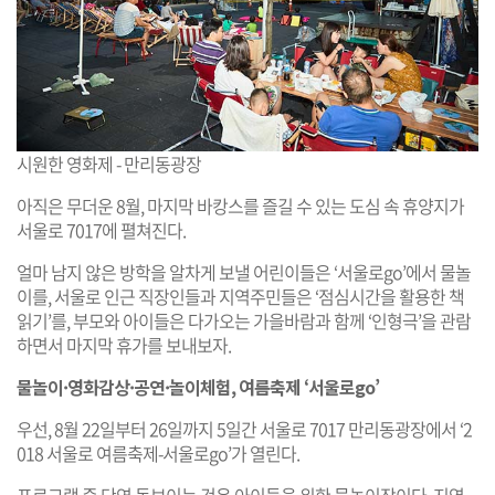
시원한 영화제 - 만리동광장
아직은 무더운 8월, 마지막 바캉스를 즐길 수 있는 도심 속 휴양지가
서울로 7017에 펼쳐진다.
얼마 남지 않은 방학을 알차게 보낼 어린이들은 ‘서울로go’에서 물놀
이를, 서울로 인근 직장인들과 지역주민들은 ‘점심시간을 활용한 책
읽기’를, 부모와 아이들은 다가오는 가을바람과 함께 ‘인형극’을 관람
하면서 마지막 휴가를 보내보자.
물놀이·영화감상·공연·놀이체험, 여름축제 ‘서울로go’
우선, 8월 22일부터 26일까지 5일간 서울로 7017 만리동광장에서 ‘2
018 서울로 여름축제-서울로go’가 열린다.
프로그램 중 단연 돋보이는 것은 아이들을 위한 물놀이장이다. 지역