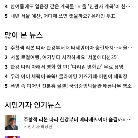
4
한여름에도 얼음장 같은 계곡물! 서울 '진관사 계곡'이 천국이네~
5
내년 서울 예산, 어디에 쓰면 좋을까요? 온라인 투표
많이 본 뉴스
1
주황색 리본 따라 한강부터 메타세쿼이아 숲길까지…서울둘레길 15코스
2
서울 로컬여행, 여기부터 시작하세요 '서울에디션25'
3
한강 다리 아래서 영화 한 편! '다리밑 영화관' 무료 상영
4
우리 아이 체력이 쑥쑥! 클라이밍 키즈카페·어린이 체력장
5
폭염 속 피어난 진분홍 물결! 국립중앙박물관 배롱나무 명소
시민기자 인기뉴스
주황색 리본 따라 한강부터 메타세쿼이아 숲길까지…
서울둘레길 15코스
시민기자 박상현