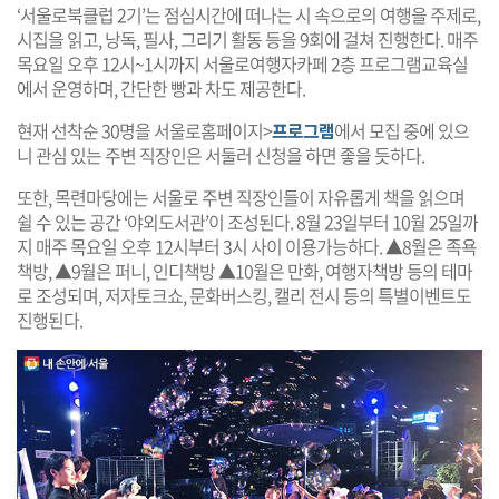
‘서울로북클럽 2기’는 점심시간에 떠나는 시 속으로의 여행을 주제로,
시집을 읽고, 낭독, 필사, 그리기 활동 등을 9회에 걸쳐 진행한다. 매주
목요일 오후 12시~1시까지 서울로여행자카페 2층 프로그램교육실
에서 운영하며, 간단한 빵과 차도 제공한다.
현재 선착순 30명을 서울로홈페이지>
프로그램
에서 모집 중에 있으
니 관심 있는 주변 직장인은 서둘러 신청을 하면 좋을 듯하다.
또한, 목련마당에는 서울로 주변 직장인들이 자유롭게 책을 읽으며
쉴 수 있는 공간 ‘야외도서관’이 조성된다. 8월 23일부터 10월 25일까
지 매주 목요일 오후 12시부터 3시 사이 이용가능하다. ▲8월은 족욕
책방, ▲9월은 퍼니, 인디책방 ▲10월은 만화, 여행자책방 등의 테마
로 조성되며, 저자토크쇼, 문화버스킹, 캘리 전시 등의 특별이벤트도
진행된다.