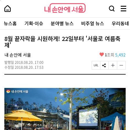
본
페
내
문
이
내
손
검
메
바
지
손
안
색
뉴
로
상
안
주
에
창
전
가
단
에
뉴스홈
기획·이슈
분야별 뉴스
비주얼 뉴스
우리동네
요
서
열
체
기
으
서
서
울
기
보
로
울
비
기
이
-
8월 끝자락을 시원하게! 22일부터 '서울로 여름축
스
동
서
제'
바
울
로
시
가
좋
내 손안에 서울
1
조회
5,492
대
기
아
표
발행일
2018.08.20. 17:00
요
소
페
S
글
글
수정일
2018.08.20. 17:53
통
이
N
자
자
포
지
S
크
크
털
U
공
기
기
R
유
크
작
L
하
게
게
복
기
변
변
사
경
경
하
하
기
기