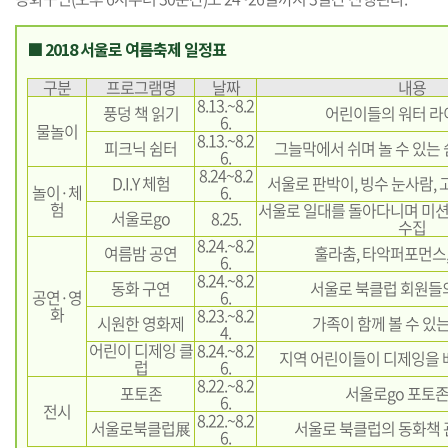
■ 2018 서울로 여름축제 일정표
구분
프로그램명
날짜
내용
8.13.~8.2
풍덩 책 읽기
어린이들의 워터 
6.
물놀이
8.13.~8.2
피크닉 쉼터
그늘막에서 쉬며 놀 수 있는 
6.
8.24~8.2
D.I.Y 체험
서울로 판박이, 빙수 눈사람,
놀이·체
6.
험
서울로 일대를 돌아다니며 미션
서울로go
8.25.
수집
8.24.~8.2
여름밤 공연
훌라춤, 타악퍼포먼스,
6.
8.24.~8.2
동화 구연
서울로 북클럽 회원들
공연·영
6.
화
8.23.~8.2
시원한 영화제
가족이 함께 볼 수 있
4.
어린이 디제잉 클
8.24.~8.2
지역 어린이들이 디제잉을 
럽
6.
8.22.~8.2
포토존
서울로go 포토존
6.
전시
8.22.~8.2
서울로북클럽展
서울로 북클럽의 동화책 
6.