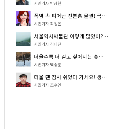
시민기자 박상현
폭염 속 피어난 진분홍 물결! 국립중앙박물관 배롱나무 명소
시민기자 최정윤
서울역사박물관 이렇게 많았어? 주말마다 한 곳씩 떠나는 역사 산책
시민기자 김대진
더울수록 더 걷고 싶어지는 숲길! 서울둘레길 '아차산 코스'
시민기자 백승훈
더울 땐 잠시 쉬었다 가세요! 생수 냉장고부터 해피소·무더위쉼터까지
시민기자 조수연