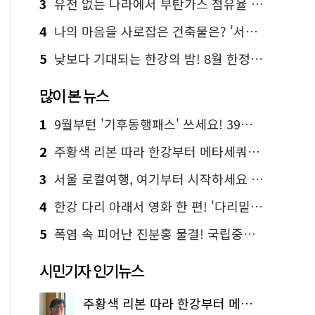
3
유전 없는 나라에서 부탄가스 점유율 1위 가능? Yes, I 'CAN'
4
나의 마음을 사로잡은 건축물은? '서울시 건축상' 수상작 공개!
5
낮보다 기대되는 한강의 밤! 8월 한정 무료 '한강 밤핑' 예약은?
많이 본 뉴스
1
9월부턴 '기후동행패스' 쓰세요! 39세까지 청년 혜택
2
주황색 리본 따라 한강부터 메타세쿼이아 숲길까지…서울둘레길 15코스
3
서울 로컬여행, 여기부터 시작하세요 '서울에디션25'
4
한강 다리 아래서 영화 한 편! '다리밑 영화관' 무료 상영
5
폭염 속 피어난 진분홍 물결! 국립중앙박물관 배롱나무 명소
시민기자 인기뉴스
주황색 리본 따라 한강부터 메타세쿼이아 숲길까지…서울둘레길 15코스