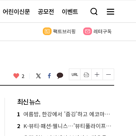
어린이신문
공모전
이벤트
검
메
색
뉴
창
전
열
체
팩트브리핑
레터구독
기
보
기
카
좋
트
페
2
페
인
글
글
카
위
이
아
이
쇄
자
자
오
터
스
요
지
하
크
크
톡
북
U
기
기
기
R
새
크
작
L
창
게
게
최신 뉴스
복
열
변
변
사
림
경
경
하
하
1
여름밤, 한강에서 '줍깅'하고 에코마일리지도 줍줍!
기
기
2
K-뷰티·패션·웰니스…'뷰티풀라이프인서울' 6일부터 사전 예약