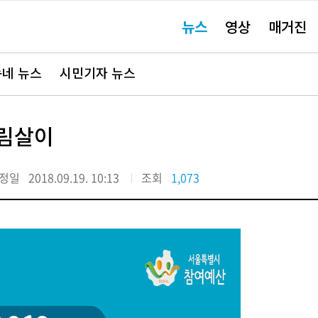
주
뉴스
영상
매거진
요
서
비
스
바
네 뉴스
시민기자 뉴스
로
가
기"
살림살이
정일
2018.09.19. 10:13
조회
1,073