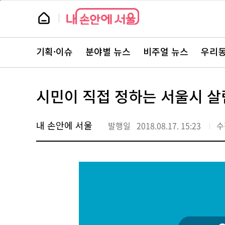
본
페
문
이
뉴
바
지
스
로
상
룸
가
단
뉴
기
으
스
로
기획·이슈
분야별 뉴스
비주얼 뉴스
우리동
주
이
요
동
서
비
스
시민이 직접 정하는 서울시 
바
로
가
기
내 손안에 서울
발행일
2018.08.17. 15:23
수