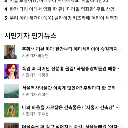
4
한강 다리 아래서 영화 한 편! '다리밑 영화관' 무료 상영
5
우리 아이 체력이 쑥쑥! 클라이밍 키즈카페·어린이 체력장
시민기자 인기뉴스
주황색 리본 따라 한강부터 메타세쿼이아 숲길까지…
서울둘레길 15코스
시민기자 박상현
폭염 속 피어난 진분홍 물결! 국립중앙박물관 배롱나
무 명소
시민기자 최정윤
서울역사박물관 이렇게 많았어? 주말마다 한 곳씩 떠
나는 역사 산책
시민기자 김대진
나의 마음을 사로잡은 건축물은? '서울시 건축상' 수
상작 공개!
시민기자 조수봉
더울수록 더 걷고 싶어지는 숲길! 서울둘레길 '아차산