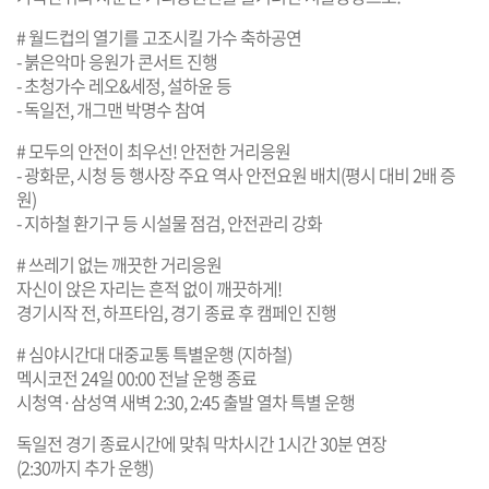
# 월드컵의 열기를 고조시킬 가수 축하공연
- 붉은악마 응원가 콘서트 진행
- 초청가수 레오&세정, 설하윤 등
- 독일전, 개그맨 박명수 참여
# 모두의 안전이 최우선! 안전한 거리응원
- 광화문, 시청 등 행사장 주요 역사 안전요원 배치(평시 대비 2배 증
원)
- 지하철 환기구 등 시설물 점검, 안전관리 강화
# 쓰레기 없는 깨끗한 거리응원
자신이 앉은 자리는 흔적 없이 깨끗하게!
경기시작 전, 하프타임, 경기 종료 후 캠페인 진행
# 심야시간대 대중교통 특별운행 (지하철)
멕시코전 24일 00:00 전날 운행 종료
시청역·삼성역 새벽 2:30, 2:45 출발 열차 특별 운행
독일전 경기 종료시간에 맞춰 막차시간 1시간 30분 연장
(2:30까지 추가 운행)