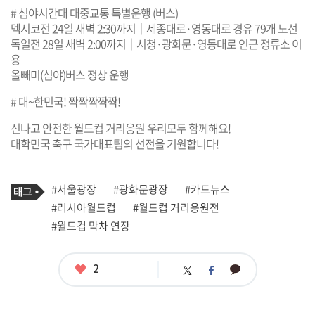
# 심야시간대 대중교통 특별운행 (버스)
멕시코전 24일 새벽 2:30까지｜세종대로·영동대로 경유 79개 노선
독일전 28일 새벽 2:00까지｜시청·광화문·영동대로 인근 정류소 이
용
올빼미(심야)버스 정상 운행
# 대~한민국! 짝짝짝짝짝!
신나고 안전한 월드컵 거리응원 우리모두 함께해요!
대학민국 축구 국가대표팀의 선전을 기원합니다!
기
태
#서울광장
#광화문광장
#카드뉴스
사
그
관
#러시아월드컵
#월드컵 거리응원전
련
#월드컵 막차 연장
태
그
좋
2
카
트
페
아
카
위
이
요
오
터
스
톡
북