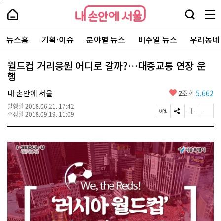
본
페
내
문
이
내
손
검
메
바
지
손
안
색
뉴
로
상
안
주
에
창
전
가
단
에
뉴스홈
기획·이슈
분야별 뉴스
비주얼 뉴스
우리동네
요
서
열
체
기
으
서
서
울
기
보
로
울
비
기
이
-
월드컵 거리응원 어디로 갈까?…대중교통 연장 운
스
동
서
행
바
울
로
시
가
좋
내 손안에 서울
2
조회
5,662
대
기
아
표
발행일
2018.06.21. 17:42
요
소
페
S
글
글
수정일
2018.09.19. 11:09
통
이
N
자
자
포
지
S
크
크
털
U
공
기
기
R
유
크
작
L
하
게
게
복
기
변
변
사
경
경
하
하
기
기