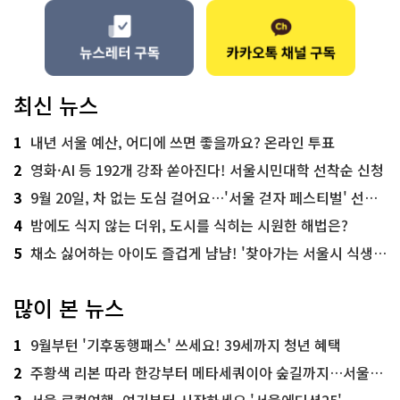
최신 뉴스
1
내년 서울 예산, 어디에 쓰면 좋을까요? 온라인 투표
2
영화·AI 등 192개 강좌 쏟아진다! 서울시민대학 선착순 신청
3
9월 20일, 차 없는 도심 걸어요…'서울 걷자 페스티벌' 선착순 5천명
4
밤에도 식지 않는 더위, 도시를 식히는 시원한 해법은?
5
채소 싫어하는 아이도 즐겁게 냠냠! '찾아가는 서울시 식생활 교육' 현장
많이 본 뉴스
1
9월부턴 '기후동행패스' 쓰세요! 39세까지 청년 혜택
2
주황색 리본 따라 한강부터 메타세쿼이아 숲길까지…서울둘레길 15코스
3
서울 로컬여행, 여기부터 시작하세요 '서울에디션25'