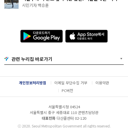
코스'
시민기자 백승훈
다
A
운
p
로
p
드
S
하
t
기
o
관련 누리집 바로가기
G
r
o
e
o
에
g
서
l
다
개인정보처리방침
이메일 무단수집 거부
이용약관
e
운
P
로
PC버전
l
드
a
하
y
기
서울특별시청 04524
서울특별시 중구 세종대로 110 콘텐츠담당관
대표전화
다산콜센터
02-120
ⓒ
2020. Seoul Metropolitan Government all rights reserved.