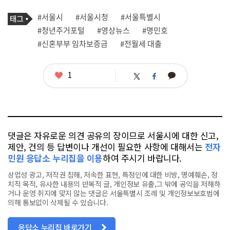
기
태
#서울시
#서울시청
#서울특별시
사
그
관
#청년주거포털
#영상뉴스
#명민호
련
#신혼부부 임차보증금
#전월세 대출
태
그
좋
1
카
트
페
아
카
위
이
요
오
터
스
톡
북
댓글은 자유로운 의견 공유의 장이므로 서울시에 대한 신고,
제안, 건의 등 답변이나 개선이 필요한 사항에 대해서는
전자
민원 응답소 누리집을 이용
하여 주시기 바랍니다.
상업성 광고, 저작권 침해, 저속한 표현, 특정인에 대한 비방, 명예훼손, 정
치적 목적, 유사한 내용의 반복적 글, 개인정보 유출,그 밖에 공익을 저해하
거나 운영 취지에 맞지 않는 댓글은 서울특별시 조례 및 개인정보보호법에
의해 통보없이 삭제될 수 있습니다.
응답소 누리집 바로가기