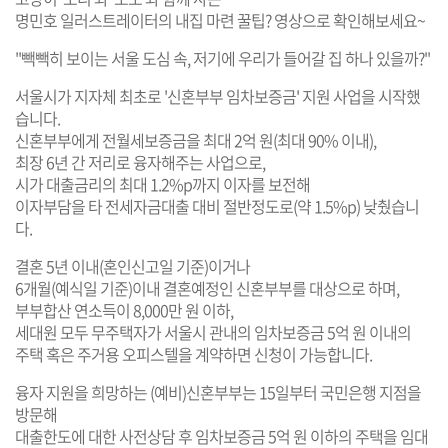
명민호 일러스트레이터의 내집 마련 꿀팁? 영상으로 확인해보세요~
"빽빽히 보이는 서울 도심 속, 저기에 우리가 들어갈 집 하나 있을까?"
서울시가 지자체 최초로 '신혼부부 임차보증금' 지원 사업을 시작했
습니다.
신혼부부에게 전월세보증금을 최대 2억 원(최대 90% 이내),
최장 6년 간 저리로 융자해주는 사업으로,
시가 대출금리의 최대 1.2%p까지 이자를 보전해
이자부담을 타 전세자금대출 대비 절반정도로(약 1.5%p) 낮췄습니
다.
결혼 5년 이내(혼인신고일 기준)이거나
6개월(예식일 기준)이내 결혼예정인 신혼부부를 대상으로 하며,
부부합산 연소득이 8,000만 원 이하,
세대원 모두 무주택자가 서울시 관내의 임차보증금 5억 원 이내의
주택 혹은 주거용 오피스텔을 계약하면 신청이 가능합니다.
융자 지원을 희망하는 (예비)신혼부부는 15일부터 국민은행 지점을
방문해
대출한도에 대한 사전상담 후 임차보증금 5억 원 이하의 주택을 임대