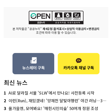
본 저작물은 "공공누리"
제4유형:출처표시+상업적 이용금지+변경금지
조건에 따라 이용 할 수 있습니다.
최신 뉴스
1
AI로 달라질 서울 'SLW'에서 만나요! 사전등록 시작
2
이런(Run), 재밌겠네! '양재천 달빛야행런' 야간 러닝…300명 모집
3
올가을엔, 모여봐요! '매헌시민의숲' 50여개 정원 조성