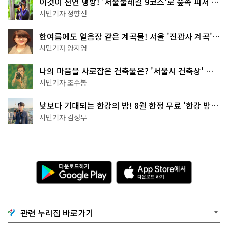
이것이 천연 냉방! '서울둘레길 9코스'로 숲속 피서 떠
나볼까
시민기자 정향선
한여름에도 얼음장 같은 계곡물! 서울 '진관사 계곡'이
천국이네~
시민기자 양지영
나의 마음을 사로잡은 건축물은? '서울시 건축상' 수
상작 공개!
시민기자 조수봉
낮보다 기대되는 한강의 밤! 8월 한정 무료 '한강 밤
핑' 예약은?
시민기자 김성무
다
A
운
p
로
p
드
S
하
t
기
o
관련 누리집 바로가기
G
r
o
e