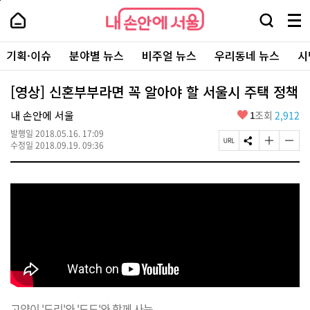
본
페
내
문
이
내
손
검
메
바
지
손
안
색
뉴
로
상
안
주
에
창
전
가
단
에
기획·이슈
분야별 뉴스
비주얼 뉴스
우리동네 뉴스
시
요
서
열
체
기
으
서
서
울
기
보
로
울
비
기
이
-
[영상] 신혼부부라면 꼭 알아야 할 서울시 주택 정책
스
동
서
바
울
좋
내 손안에 서울
1
조회
2,912
로
시
아
가
대
발행일
2018.05.16. 17:09
요
기
페
S
글
글
표
수정일
2018.09.19. 09:36
이
N
자
자
소
지
S
크
크
통
U
공
기
기
포
R
유
크
작
털
L
하
게
게
복
기
변
변
사
경
경
하
하
기
기
고양이 '도리'와 '도도'와 함께 사는