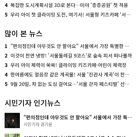
4
복잡한 도시계획시설 3D로 본다…미아 '층층공원' 첫 적용
5
우리 아이 첫 클라이밍 도전, 여기서! 서울형 키즈카페 '서울가족플라자점'
많이 본 뉴스
1
"편의점인데 아무것도 안 팔아요" 서울에서 가장 특별한 편의점의 정체
2
이것이 천연 냉방! '서울둘레길 9코스'로 숲속 피서 떠나볼까
3
우리 아이 체력이 쑥쑥! 클라이밍 키즈카페·어린이 체력장
4
한여름에도 얼음장 같은 계곡물! 서울 '진관사 계곡'이 천국이네~
5
9월 20일, 차 없는 도심 걸어요…'서울 걷자 페스티벌' 선착순 5천명
시민기자 인기뉴스
"편의점인데 아무것도 안 팔아요" 서울에서 가장 특별
한 편의점의 정체
시민기자 권기윤