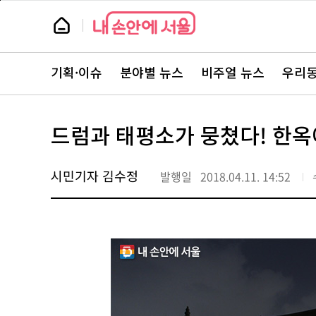
본
페
문
이
뉴
바
지
스
로
상
룸
가
단
뉴
기
으
스
로
기획·이슈
분야별 뉴스
비주얼 뉴스
우리동
주
이
요
동
서
비
스
드럼과 태평소가 뭉쳤다! 한옥
바
로
가
기
시민기자 김수정
발행일
2018.04.11. 14:52