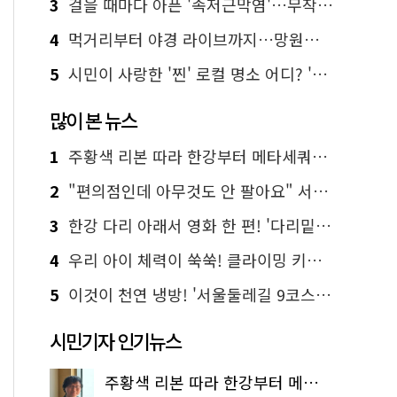
3
걸을 때마다 아픈 '족저근막염'…무작정 참지 말고 '이것' 해보세요!
4
먹거리부터 야경 라이브까지…망원한강공원 알짜 코스
5
시민이 사랑한 '찐' 로컬 명소 어디? '서울에디션25' 추천 코스
많이 본 뉴스
1
주황색 리본 따라 한강부터 메타세쿼이아 숲길까지…서울둘레길 15코스
2
"편의점인데 아무것도 안 팔아요" 서울에서 가장 특별한 편의점의 정체
3
한강 다리 아래서 영화 한 편! '다리밑 영화관' 무료 상영
4
우리 아이 체력이 쑥쑥! 클라이밍 키즈카페·어린이 체력장
5
이것이 천연 냉방! '서울둘레길 9코스'로 숲속 피서 떠나볼까
시민기자 인기뉴스
주황색 리본 따라 한강부터 메타세쿼이아 숲길까지…서울둘레길 15코스