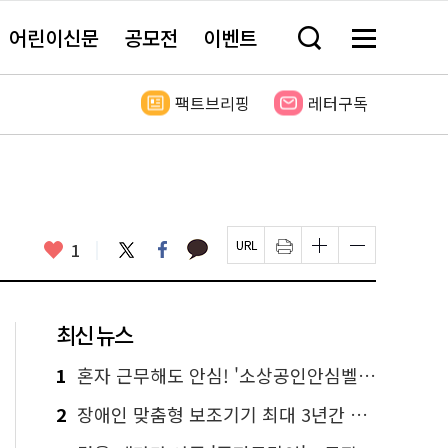
어린이신문
공모전
이벤트
검
메
색
뉴
창
전
열
체
팩트브리핑
레터구독
기
보
기
카
좋
트
페
1
페
인
글
글
카
위
이
아
이
쇄
자
자
오
터
스
요
지
하
크
크
톡
북
U
기
기
기
R
새
크
작
L
창
게
게
최신 뉴스
복
열
변
변
사
림
경
경
하
하
1
혼자 근무해도 안심! '소상공인안심벨' 신청하세요
기
기
2
장애인 맞춤형 보조기기 최대 3년간 무상 대여…삶의 질 높인다