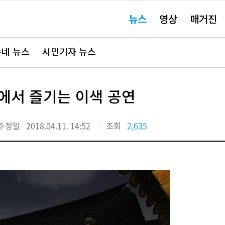
주
뉴스
영상
매거진
요
서
비
스
바
네 뉴스
시민기자 뉴스
로
가
기"
에서 즐기는 이색 공연
수정일
2018.04.11. 14:52
조회
2,635