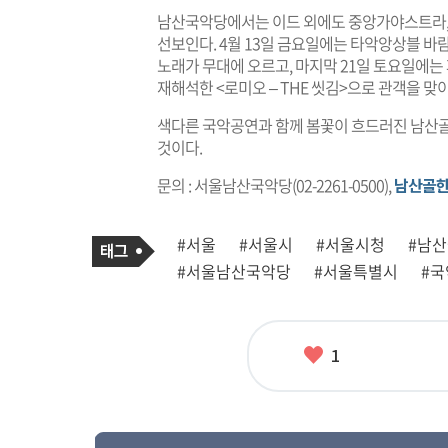
남산국악당에서는 이드 외에도 중앙가야스트라, 
선보인다. 4월 13일 금요일에는 타악앙상블 바
노래가 무대에 오르고, 마지막 21일 토요일에
재해석한 <로미오 – THE 씻김>으로 관객을 맞
색다른 국악공연과 함께 봄꽃이 흐드러진 남산골
것이다.
문의 : 서울남산국악당(02-2261-0500),
남산골한
기
태
#서울
#서울시
#서울시청
#남
사
그
관
#서울남산국악당
#서울특별시
#국
련
태
그
좋
1
아
요