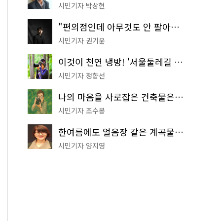
시민기자 박상현
"편의점인데 아무것도 안 팔아요" 서울에서 가장 특별한 편의점의 정체
시민기자 권기윤
이것이 천연 냉방! '서울둘레길 9코스'로 숲속 피서 떠나볼까
시민기자 정향선
나의 마음을 사로잡은 건축물은? '서울시 건축상' 수상작 공개!
시민기자 조수봉
한여름에도 얼음장 같은 계곡물! 서울 '진관사 계곡'이 천국이네~
시민기자 양지영