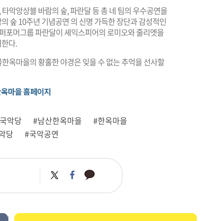
타악앙상블 바람의 숲, 파란달 등 총 네 팀의 우수공연을
람의 숲 10주년 기념공연
의 신명 가득한 장단과 감성적인
는 퍼포머그룹 파란달이 셰익스피어의 로미오와 줄리엣을
이한다.
한옥마을의 황홀한 야경은 잊을 수 없는 추억을 선사할
옥마을 홈페이지
산국악당
#남산한옥마을
#한옥마을
악당
#국악공연
카
트
페
카
위
이
오
터
스
톡
북