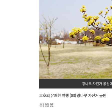
광나루 자전거 공원
호호의 유쾌한 여행 (83) 광나루 자전거 공원
봄! 봄! 봄!