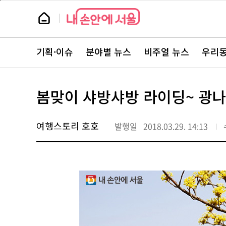
본
페
문
이
뉴
바
지
스
로
상
룸
가
단
뉴
기
으
스
로
기획·이슈
분야별 뉴스
비주얼 뉴스
우리동
주
이
요
동
서
비
스
봄맞이 샤방샤방 라이딩~ 광나
바
로
가
기
여행스토리 호호
발행일
2018.03.29. 14:13