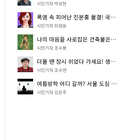
시민기자 박상현
폭염 속 피어난 진분홍 물결! 국립중앙박물관 배롱나무 명소
시민기자 최정윤
나의 마음을 사로잡은 건축물은? '서울시 건축상' 수상작 공개!
시민기자 조수봉
더울 땐 잠시 쉬었다 가세요! 생수 냉장고부터 해피소·무더위쉼터까지
시민기자 조수연
여름방학 어디 갈까? 서울 도심 무료 실내 여행 코스 추천
시민기자 김은주