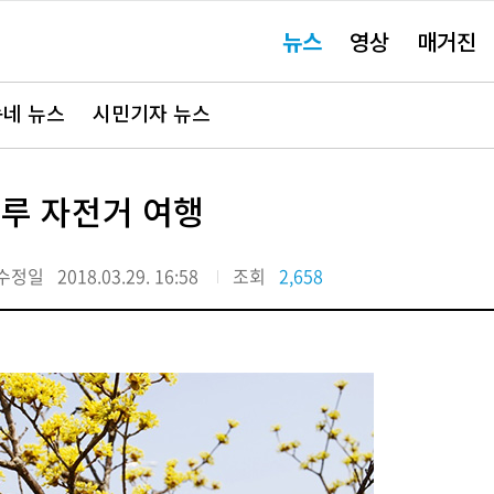
주
뉴스
영상
매거진
요
서
비
스
바
네 뉴스
시민기자 뉴스
로
가
기"
루 자전거 여행
수정일
2018.03.29. 16:58
조회
2,658