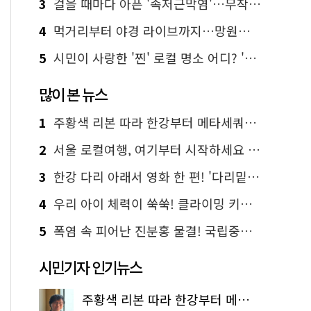
3
걸을 때마다 아픈 '족저근막염'…무작정 참지 말고 '이것' 해보세요!
4
먹거리부터 야경 라이브까지…망원한강공원 알짜 코스
5
시민이 사랑한 '찐' 로컬 명소 어디? '서울에디션25' 추천 코스
많이 본 뉴스
1
주황색 리본 따라 한강부터 메타세쿼이아 숲길까지…서울둘레길 15코스
2
서울 로컬여행, 여기부터 시작하세요 '서울에디션25'
3
한강 다리 아래서 영화 한 편! '다리밑 영화관' 무료 상영
4
우리 아이 체력이 쑥쑥! 클라이밍 키즈카페·어린이 체력장
5
폭염 속 피어난 진분홍 물결! 국립중앙박물관 배롱나무 명소
시민기자 인기뉴스
주황색 리본 따라 한강부터 메타세쿼이아 숲길까지…서울둘레길 15코스