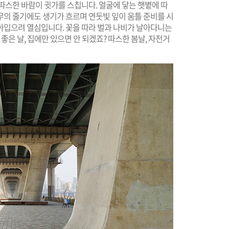
따스한 바람이 귓가를 스칩니다. 얼굴에 닿는 햇볕에 따
무의 줄기에도 생기가 흐르며 연둣빛 잎이 움틀 준비를 시
아입으려 열심입니다. 꽃을 따라 벌과 나비가 날아다니는
좋은 날, 집에만 있으면 안 되겠죠? 따스한 봄날, 자전거