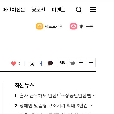
어린이신문
공모전
이벤트
검
메
색
뉴
창
전
열
체
팩트브리핑
레터구독
기
보
기
카
좋
트
페
2
페
인
글
글
카
위
이
아
이
쇄
자
자
오
터
스
요
지
하
크
크
톡
북
U
기
기
기
R
새
크
작
L
창
게
게
최신 뉴스
복
열
변
변
사
림
경
경
하
하
1
혼자 근무해도 안심! '소상공인안심벨' 신청하세요
기
기
2
장애인 맞춤형 보조기기 최대 3년간 무상 대여…삶의 질 높인다