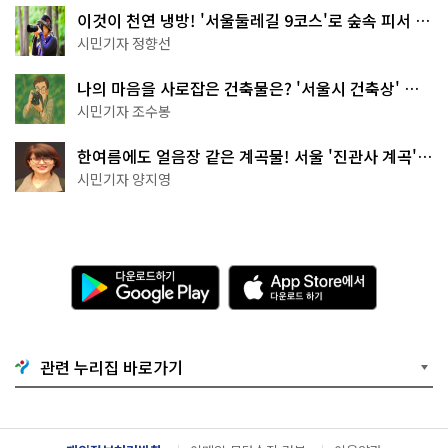
이것이 천연 냉방! '서울둘레길 9코스'로 숲속 피서 떠
나볼까
시민기자 정향선
나의 마음을 사로잡은 건축물은? '서울시 건축상' 수
상작 공개!
시민기자 조수봉
한여름에도 얼음장 같은 계곡물! 서울 '진관사 계곡'이
천국이네~
시민기자 양지영
다
A
운
p
로
p
드
S
하
t
기
o
관련 누리집 바로가기
G
r
o
e
o
에
g
서
l
다