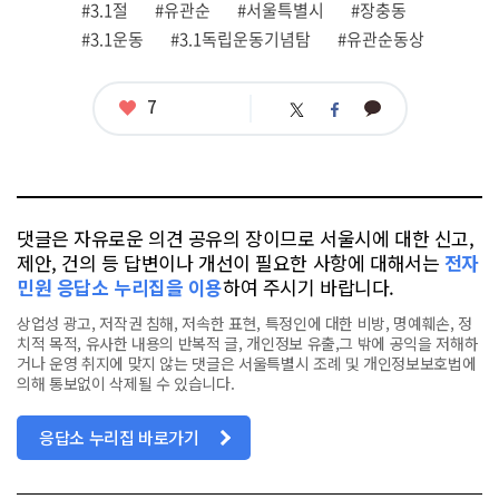
관
#3.1절
#유관순
#서울특별시
#장충동
련
#3.1운동
#3.1독립운동기념탐
#유관순동상
태
그
좋
7
카
트
페
아
카
위
이
요
오
터
스
톡
북
댓글은 자유로운 의견 공유의 장이므로 서울시에 대한 신고,
제안, 건의 등 답변이나 개선이 필요한 사항에 대해서는
전자
민원 응답소 누리집을 이용
하여 주시기 바랍니다.
상업성 광고, 저작권 침해, 저속한 표현, 특정인에 대한 비방, 명예훼손, 정
치적 목적, 유사한 내용의 반복적 글, 개인정보 유출,그 밖에 공익을 저해하
거나 운영 취지에 맞지 않는 댓글은 서울특별시 조례 및 개인정보보호법에
의해 통보없이 삭제될 수 있습니다.
응답소 누리집 바로가기