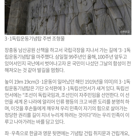
3·1독립운동기념탑 주변 조형물
장충동 남산공원 산책을 하고서 국립극장을 지나서 가는 길에 ‘3·1독
립운동기념탑’을 마주했다. 삼일절 99주년인 올해, 100주년 앞두고
있어서인지 국난에서 벗어나고자 온 국민이 나섰던 그날의 함성이 전
해져오는 것 같아 발길을 멈췄다.
높이 19m 19cm(3·1운동이 일어났던 해인 1919년을 의미)의 3·1독
립운동기념탑은 기단 오석판에 3·1독립선언서가 새겨 있다. 독립선
언서에는 “조선이 독립국임과, 조선인이 자주민임을 선언한다. 이 선
언을 세계 온 나라에 알리어 인류 평등의 크고 바른 도리를 분명히 하
며, 이것을 후손들에게 깨우쳐 우리 민족이 자기의 힘으로 살아가는
정당한 권리를 길이 지녀 누리게 하려는 것이다”라는 우리 민족이 이
루고 나아가려는 바를 담고 있다.
좌·우측으로 한글과 영문 뒷면에는 기념탑 건립 취지문과 건립개요,