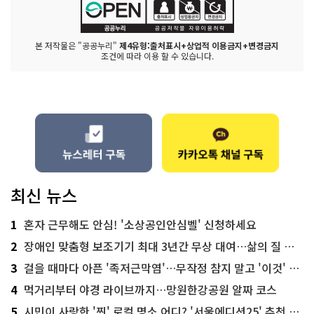
본 저작물은 "공공누리"
제4유형:출처표시+상업적 이용금지+변경금지
조건에 따라 이용 할 수 있습니다.
최신 뉴스
1
혼자 근무해도 안심! '소상공인안심벨' 신청하세요
2
장애인 맞춤형 보조기기 최대 3년간 무상 대여…삶의 질 높인다
3
걸을 때마다 아픈 '족저근막염'…무작정 참지 말고 '이것' 해보세요!
4
먹거리부터 야경 라이브까지…망원한강공원 알짜 코스
5
시민이 사랑한 '찐' 로컬 명소 어디? '서울에디션25' 추천 코스