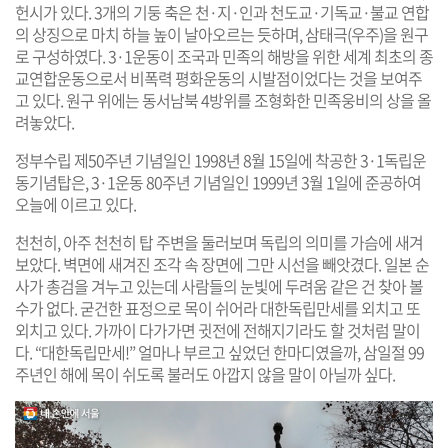
헌시가 있다. 3개의 기둥 축은 천·지·인과 천도교·기독교·불교 연합
의 상징으로 마치 하늘 높이 날아오르는 듯하며, 삼태극(우주)을 원구
로 구성하였다. 3·1운동이 조국과 민족의 해방을 위한 세계 최초의 종
교연합운동으로서 비폭력 평화운동의 시발점이었다는 것을 보여주
고 있다. 원구 위에는 동서남북 4방위를 조형화한 민족웅비의 상을 올
려놓았다.
정부수립 제50주년 기념일인 1998년 8월 15일에 착공한 3·1독립운
동기념탑은, 3·1운동 80주년 기념일인 1999년 3월 1일에 준공하여
오늘에 이르고 있다.
천천히, 아주 천천히 탑 주변을 둘러보며 독립의 의미를 가슴에 새겨
보았다. 벽면에 새겨진 조각 속 장면에 그만 시선을 빼앗겼다. 일본 순
사가 총검을 겨누고 있는데 사람들의 눈빛에 두려움 같은 건 찾아 볼
수가 없다. 굳건한 표정으로 목이 쉬어라 대한독립만세를 외치고 또
외치고 있다. 가까이 다가가면 귓전에 전해지기라도 할 것처럼 말이
다. “대한독립만세!” 얼마나 부르고 싶었던 한마디였을까, 삼일절 99
주년인 해에 목이 쉬도록 불러도 아깝지 않을 말이 아닐까 싶다.