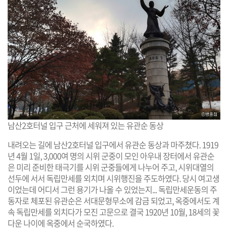
남산2호터널 입구 근처에 세워져 있는 유관순 동상
내려오는 길에 남산2호터널 입구에서 유관순 동상과 마주쳤다. 1919
년 4월 1일, 3,000여 명의 시위 군중이 모인 아우내 장터에서 유관순
은 미리 준비한 태극기를 시위 군중들에게 나누어 주고, 시위대열의
선두에 서서 독립만세를 외치며 시위행진을 주도하였다. 당시 여고생
이었는데 어디서 그런 용기가 나올 수 있었는지... 독립만세운동의 주
동자로 체포된 유관순은 서대문형무소에 감금 되었고, 옥중에서도 계
속 독립만세를 외치다가 모진 고문으로 결국 1920년 10월, 18세의 꽃
다운 나이에 옥중에서 순국하였다.