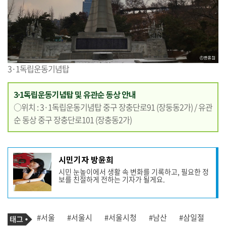
3·1독립운동기념탑
3·1독립운동기념탑 및 유관순 동상 안내
○
위치 : 3·1독립운동기념탑 중구 장충단로91 (장둥동2가) / 유관
순 동상 중구 장충단로101 (장충동2가)
기
시민기자 방윤희
사
시민 눈높이에서 생활 속 변화를 기록하고, 필요한 정
작
보를 친절하게 전하는 기자가 될게요.
성
자
프
로
기
필
태
#서울
#서울시
#서울시청
#남산
#삼일절
사
그