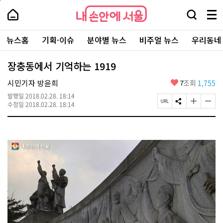
본
페
내
문
이
내
손
검
메
바
지
손
안
색
뉴
로
상
안
주
에
창
전
가
단
에
뉴스홈
기획·이슈
분야별 뉴스
비주얼 뉴스
우리동네
요
서
열
체
기
으
서
서
울
기
보
로
울
비
기
이
-
장충동에서 기억하는 1919
스
동
서
바
울
좋
시민기자 방윤희
7
조회
1,755
로
시
아
가
대
발행일
2018.02.28. 18:14
요
기
페
S
글
글
표
수정일
2018.02.28. 18:14
이
N
자
자
소
지
S
크
크
통
U
공
기
기
포
R
유
크
작
털
L
하
게
게
복
기
변
변
사
경
경
하
하
기
기