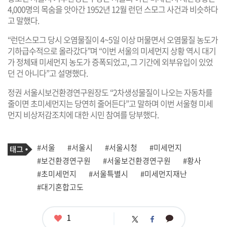
4,000명의 목숨을 앗아간 1952년 12월 런던 스모그 사건과 비슷하다
고 말했다.
“런던스모그 당시 오염물질이 4~5일 이상 머물면서 오염물질 농도가
기하급수적으로 올라갔다”며 “이번 서울의 미세먼지 상황 역시 대기
가 정체돼 미세먼지 농도가 증폭되었고, 그 기간에 외부유입이 있었
던 건 아니다”고 설명했다.
정권 서울시보건환경연구원장도 “2차생성물질이 나오는 자동차를
줄이면 초미세먼지는 당연히 줄어든다”고 말하며 이번 서울형 미세
먼지 비상저감조치에 대한 시민 참여를 당부했다.
기
태
#서울
#서울시
#서울시청
#미세먼지
사
그
관
#보건환경연구원
#서울보건환경연구원
#황사
련
#초미세먼지
#서울특별시
#미세먼지재난
태
그
#대기혼합고도
좋
1
카
트
페
아
카