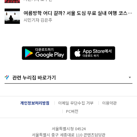
여름방학 어디 갈까? 서울 도심 무료 실내 여행 코스
추천
시민기자 김은주
다
A
운
p
로
p
드
S
하
t
기
o
관련 누리집 바로가기
G
r
o
e
o
에
g
서
l
다
개인정보처리방침
이메일 무단수집 거부
이용약관
e
운
P
로
PC버전
l
드
a
하
y
기
서울특별시청 04524
서울특별시 중구 세종대로 110 콘텐츠담당관