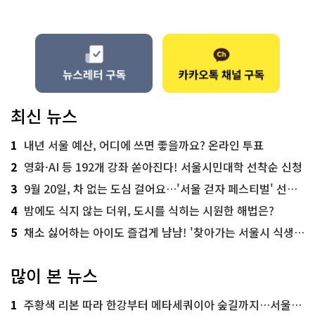
최신 뉴스
1
내년 서울 예산, 어디에 쓰면 좋을까요? 온라인 투표
2
영화·AI 등 192개 강좌 쏟아진다! 서울시민대학 선착순 신청
3
9월 20일, 차 없는 도심 걸어요…'서울 걷자 페스티벌' 선착순 5천명
4
밤에도 식지 않는 더위, 도시를 식히는 시원한 해법은?
5
채소 싫어하는 아이도 즐겁게 냠냠! '찾아가는 서울시 식생활 교육' 현장
많이 본 뉴스
1
주황색 리본 따라 한강부터 메타세쿼이아 숲길까지…서울둘레길 15코스