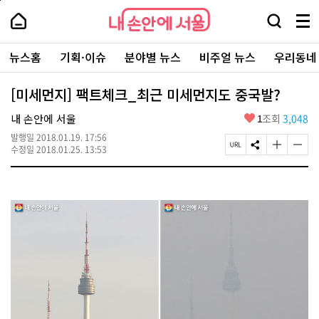
본
페
내
문
이
내
손
검
메
바
지
손
안
색
뉴
로
상
안
주
에
창
전
가
단
에
뉴스홈
기획·이슈
분야별 뉴스
비주얼 뉴스
우리동네
요
서
열
체
기
으
서
서
울
기
보
로
울
비
기
이
-
[미세먼지] 팩트체크_최근 미세먼지도 중국발?
스
동
서
바
울
좋
내 손안에 서울
1
조회
3,048
로
시
아
가
대
발행일
2018.01.19. 17:56
요
기
페
S
글
글
표
수정일
2018.01.25. 13:53
이
N
자
자
소
지
S
크
크
통
U
공
기
기
포
R
유
크
작
털
L
하
게
게
복
기
변
변
사
경
경
하
하
기
기