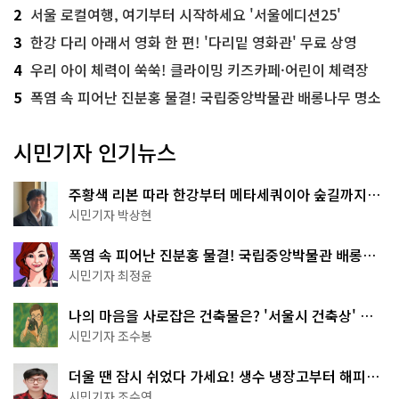
2
서울 로컬여행, 여기부터 시작하세요 '서울에디션25'
3
한강 다리 아래서 영화 한 편! '다리밑 영화관' 무료 상영
4
우리 아이 체력이 쑥쑥! 클라이밍 키즈카페·어린이 체력장
5
폭염 속 피어난 진분홍 물결! 국립중앙박물관 배롱나무 명소
시민기자 인기뉴스
주황색 리본 따라 한강부터 메타세쿼이아 숲길까지…
서울둘레길 15코스
시민기자 박상현
폭염 속 피어난 진분홍 물결! 국립중앙박물관 배롱나
무 명소
시민기자 최정윤
나의 마음을 사로잡은 건축물은? '서울시 건축상' 수
상작 공개!
시민기자 조수봉
더울 땐 잠시 쉬었다 가세요! 생수 냉장고부터 해피소
·무더위쉼터까지
시민기자 조수연