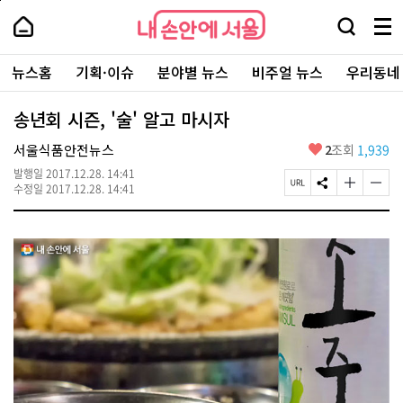
본
페
내
문
이
내
손
검
메
바
지
손
안
색
뉴
로
상
안
주
에
창
전
가
단
에
뉴스홈
기획·이슈
분야별 뉴스
비주얼 뉴스
우리동네
요
서
열
체
기
으
서
서
울
기
보
로
울
비
기
이
-
송년회 시즌, '술' 알고 마시자
스
동
서
바
울
좋
서울식품안전뉴스
2
조회
1,939
로
시
아
가
대
발행일
2017.12.28. 14:41
요
기
페
S
글
글
표
수정일
2017.12.28. 14:41
이
N
자
자
소
지
S
크
크
통
U
공
기
기
포
R
유
크
작
털
L
하
게
게
복
기
변
변
사
경
경
하
하
기
기