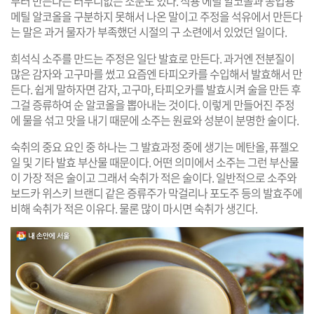
부터 만든다는 터무니없는 소문도 있다. 식용 에틸 알코올과 공업용
메틸 알코올을 구분하지 못해서 나온 말이고 주정을 석유에서 만든다
는 말은 과거 물자가 부족했던 시절의 구 소련에서 있었던 일이다.
희석식 소주를 만드는 주정은 일단 발효로 만든다. 과거엔 전분질이
많은 감자와 고구마를 썼고 요즘엔 타피오카를 수입해서 발효해서 만
든다. 쉽게 말하자면 감자, 고구마, 타피오카를 발효시켜 술을 만든 후
그걸 증류하여 순 알코올을 뽑아내는 것이다. 이렇게 만들어진 주정
에 물을 섞고 맛을 내기 때문에 소주는 원료와 성분이 분명한 술이다.
숙취의 중요 요인 중 하나는 그 발효과정 중에 생기는 메탄올, 퓨젤오
일 및 기타 발효 부산물 때문이다. 어떤 의미에서 소주는 그런 부산물
이 가장 적은 술이고 그래서 숙취가 적은 술이다. 일반적으로 소주와
보드카 위스키 브랜디 같은 증류주가 막걸리나 포도주 등의 발효주에
비해 숙취가 적은 이유다. 물론 많이 마시면 숙취가 생긴다.