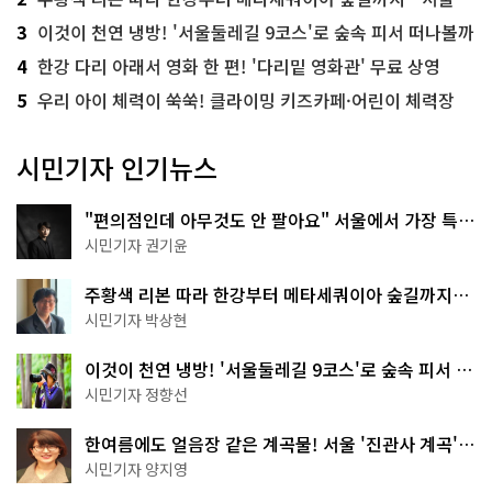
3
이것이 천연 냉방! '서울둘레길 9코스'로 숲속 피서 떠나볼까
4
한강 다리 아래서 영화 한 편! '다리밑 영화관' 무료 상영
5
우리 아이 체력이 쑥쑥! 클라이밍 키즈카페·어린이 체력장
시민기자 인기뉴스
"편의점인데 아무것도 안 팔아요" 서울에서 가장 특별
한 편의점의 정체
시민기자 권기윤
주황색 리본 따라 한강부터 메타세쿼이아 숲길까지…
서울둘레길 15코스
시민기자 박상현
이것이 천연 냉방! '서울둘레길 9코스'로 숲속 피서 떠
나볼까
시민기자 정향선
한여름에도 얼음장 같은 계곡물! 서울 '진관사 계곡'이
천국이네~
시민기자 양지영