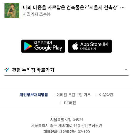
나의 마음을 사로잡은 건축물은? '서울시 건축상' 수
상작 공개!
시민기자 조수봉
다
A
운
p
로
p
드
S
하
t
기
o
관련 누리집 바로가기
G
r
o
e
o
에
g
서
l
다
개인정보처리방침
이메일 무단수집 거부
이용약관
e
운
P
로
PC버전
l
드
a
하
y
기
서울특별시청 04524
서울특별시 중구 세종대로 110 콘텐츠담당관
대표전화
다산콜센터
02-120