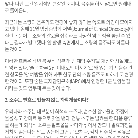
맞다. 다만 그건 일시적인 현상일 뿐이다. 음주를 하지 않으면 원래대
로 돌아온다.
최근에는 소량의 음주라도 건강에 좋지 않다는 쪽으로 의견이 모아지
고 있다. 올해 11월 임상종양학 저널(Journal of Clinical Oncology)에
실린 논문에는 소량의 알코올 섭취라도 다양한 암 위험을 높일 수 있
다는 결과가 발표됐다. 암 발생 측면에서는 소량의 음주라도 해롭다
는 것이다.
이러한 흐름은 작년 봄 우리 정부가 '암 예방 수칙'을 개정한 사실에도
반영돼 있다. '술은 하루 2잔 이내로만 마시기'로 돼 있는 기존 음주 관
련 항목을 '암 예방을 위해 하루 한두 잔의 소량 음주도 피하기'로 변경
한 것이다. 또한 술은 국제암연구소(IARC)에서 인정한 1군 발암물질
이라는 것도 염두에 두는 것이 좋다.
2. 소주는 발효로 만들지 않는 화학제품이다?
우리나라 소주는 대부분이 희석식 소주다. 순수한 알코올인 주정에
물을 섞고 감미료 등으로 맛을 낸다. 전통 소주는 발효를 한 다음 증류
를 하는데 희석식 소주는 알코올을 사다가 섞어서 만드니 발효과정을
거치지 않는다는 말도 있는데 그건 큰 오해다. 심지어 주정은 석유로