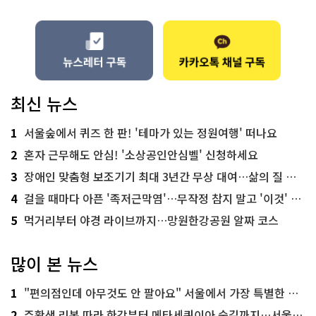
최신 뉴스
1
서울숲에서 퀴즈 한 판! '테마가 있는 정원여행' 떠나요
2
혼자 근무해도 안심! '소상공인안심벨' 신청하세요
3
장애인 맞춤형 보조기기 최대 3년간 무상 대여…삶의 질 높인다
4
걸을 때마다 아픈 '족저근막염'…무작정 참지 말고 '이것' 해보세요!
5
먹거리부터 야경 라이브까지…망원한강공원 알짜 코스
많이 본 뉴스
1
"편의점인데 아무것도 안 팔아요" 서울에서 가장 특별한 편의점의 정체
2
주황색 리본 따라 한강부터 메타세쿼이아 숲길까지…서울둘레길 15코스