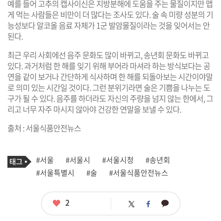
예를 들어 고추의 캡사이신은 지방분해에 도움을 주는 물질이지만 맵
게 먹는 사람들은 비만이 더 많다는 조사도 있다. 술 속 미량 성분의 기
능성보다 알코올 음료 자체가 1군 발암물질이라는 것을 잊어서는 안
된다.
최근 우리 사회에선 음주 문화도 많이 바뀌고, 송년회 문화도 바뀌고
있다. 과거처럼 한 해를 잊기 위해 부어라 마셔라 하는 방식보다는 공
연을 같이 보거나 간단하게 식사하며 한 해를 되돌아보는 시간이야말
로 의미 있는 시간일 것이다. 그런 분위기라면 술은 기쁨을 나누는 도
구가 될 수 있다. 음주를 하더라도 자신의 주량을 넘지 않는 한에서, 그
리고 너무 자주 마시지 않아야 건강한 연말을 보낼 수 있다.
출처 : 서울식품안전뉴스
기
태
#서울
#서울시
#서울시청
#송년회
사
그
관
#서울특별시
#술
#서울식품안전뉴스
련
태
그
좋
2
카
트
페
아
카
위
이
요
오