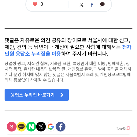
좋
0
카
트
페
아
카
위
이
요
오
터
스
톡
북
댓글은 자유로운 의견 공유의 장이므로 서울시에 대한 신고,
제안, 건의 등 답변이나 개선이 필요한 사항에 대해서는
전자
민원 응답소 누리집을 이용
하여 주시기 바랍니다.
상업성 광고, 저작권 침해, 저속한 표현, 특정인에 대한 비방, 명예훼손, 정
치적 목적, 유사한 내용의 반복적 글, 개인정보 유출,그 밖에 공익을 저해하
거나 운영 취지에 맞지 않는 댓글은 서울특별시 조례 및 개인정보보호법에
의해 통보없이 삭제될 수 있습니다.
응답소 누리집 바로가기