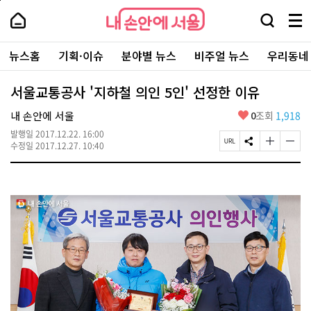
본
페
내
문
이
내
손
검
메
바
지
손
안
색
뉴
로
상
안
주
에
창
전
가
단
에
뉴스홈
기획·이슈
분야별 뉴스
비주얼 뉴스
우리동네
요
서
열
체
기
으
서
서
울
기
보
로
울
비
기
이
-
서울교통공사 '지하철 의인 5인' 선정한 이유
스
동
서
바
울
좋
내 손안에 서울
0
조회
1,918
로
시
아
가
대
발행일
2017.12.22. 16:00
요
기
페
S
글
글
표
수정일
2017.12.27. 10:40
이
N
자
자
소
지
S
크
크
통
U
공
기
기
포
R
유
크
작
털
L
하
게
게
복
기
변
변
사
경
경
하
하
기
기