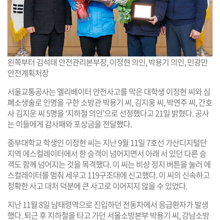
왼쪽부터 김석태 안전관리본부장, 이정현 의인, 박용기 의인, 민광만
안전계획처장
서울교통공사는 엘리베이터 안전사고를 막은 대학생 이정현 씨와 심
폐소생술로 인명을 구한 소방관 박용기 씨, 김지웅 씨, 박연주 씨, 간호
사 김지운 씨 5명을 ‘지하철 의인’으로 선정했다고 21일 밝혔다. 공사
는 이들에게 감사패와 포상금을 전달했다.
중부대학교 학생인 이정현 씨는 지난 9월 11일 7호선 가산디지털단
지역 에스컬레이터에서 한 승객이 넘어지면서 아래 서 있던 다른 승
객도 함께 넘어지는 것을 목격했다. 이 씨는 비상 정지 버튼을 눌러 에
스컬레이터를 멈춰 세우고 119구조대에 신고했다. 이 씨의 신속하고
정확한 사고 대처 덕분에 큰 사고로 이어지지 않을 수 있었다.
지난 11월 8일 남태령역으로 진입하던 전동차에서 응급환자가 발생
했다. 퇴근 후 지하철을 타고 가던 서울소방본부 박용기 씨, 강남소방