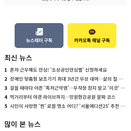
최신 뉴스
1
혼자 근무해도 안심! '소상공인안심벨' 신청하세요
2
장애인 맞춤형 보조기기 최대 3년간 무상 대여…삶의 질 높인다
3
걸을 때마다 아픈 '족저근막염'…무작정 참지 말고 '이것' 해보세요!
4
먹거리부터 야경 라이브까지…망원한강공원 알짜 코스
5
시민이 사랑한 '찐' 로컬 명소 어디? '서울에디션25' 추천 코스
많이 본 뉴스