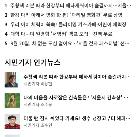
1
주황색 리본 따라 한강부터 메타세쿼이아 숲길까지…서울둘레길 15코스
2
한강 다리 아래서 영화 한 편! '다리밑 영화관' 무료 상영
3
우리 아이 체력이 쑥쑥! 클라이밍 키즈카페·어린이 체력장
4
대학 다니며 일경험 '서영커' 캠프 모집…전액 무료
5
9월 20일, 차 없는 도심 걸어요…'서울 걷자 페스티벌' 선착순 5천명
시민기자 인기뉴스
주황색 리본 따라 한강부터 메타세쿼이아 숲길까지…
서울둘레길 15코스
시민기자 박상현
나의 마음을 사로잡은 건축물은? '서울시 건축상' 수
상작 공개!
시민기자 조수봉
더울 땐 잠시 쉬었다 가세요! 생수 냉장고부터 해피소
·무더위쉼터까지
시민기자 조수연