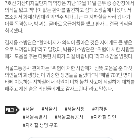
7호선 가산디지털단지역 역장은 지난 12월 11일 근무 중 승강장에서
의식을 잃고 맥박이 없는 환자를 발견하고 심폐소생술에 나섰다. 서
초소방서 화재진압대원 박연주 씨가 퇴근 후 지하철을 타러 왔다가
이를 목격했다. 박 씨는 곧바로 응급처치를 했고 환자는 결국 의식을
회복했다.
김지웅 소방관은 “할아버지가 의식이 돌아온 것은 저에게도 큰 행운
으로 느껴집니다”라고 말했다. 박용기 소방관은 “위험에 처한 사람들
에게 도움을 주는 따뜻한 사회가 되길 바랍니다”라고 소감을 밝혔다.
서울교통공사 관계자는 “위험에 처한 사람에게 선뜻 도움을 준 다섯
의인들의 희생정신이 귀중한 생명들을 살렸다”며 “매일 700만 명이
바삐 이동하는 지하철에서 직원이 미처 놓친 사고에 적절하게 대처를
해주고 계신 숨은 의인들에게도 감사드린다”라고 말했다.
기
태
#서울
#서울시
#서울시청
#지하철
사
그
관
#서울특별시
#서울교통공사
#지하철 의인
련
#지하철 생명 구조
태
그