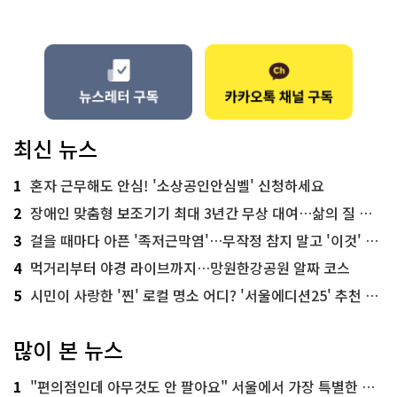
최신 뉴스
1
혼자 근무해도 안심! '소상공인안심벨' 신청하세요
2
장애인 맞춤형 보조기기 최대 3년간 무상 대여…삶의 질 높인다
3
걸을 때마다 아픈 '족저근막염'…무작정 참지 말고 '이것' 해보세요!
4
먹거리부터 야경 라이브까지…망원한강공원 알짜 코스
5
시민이 사랑한 '찐' 로컬 명소 어디? '서울에디션25' 추천 코스
많이 본 뉴스
1
"편의점인데 아무것도 안 팔아요" 서울에서 가장 특별한 편의점의 정체