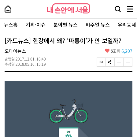
본
페
내
문
이
내
손
검
메
바
지
손
안
색
뉴
로
상
안
주
에
창
전
가
단
에
뉴스홈
기획·이슈
분야별 뉴스
비주얼 뉴스
우리동네
요
서
열
체
기
으
서
서
울
기
보
로
울
비
기
이
-
[카드뉴스] 한강에서 왜? ‘따릉이’가 안 보일까?
스
동
서
바
울
좋
오마이뉴스
6
조회
6,207
로
시
아
가
대
발행일
2017.12.01. 16:40
요
기
페
S
글
글
표
수정일
2018.05.10. 15:19
이
N
자
자
소
지
S
크
크
통
U
공
기
기
포
R
유
크
작
털
L
하
게
게
복
기
변
변
사
경
경
하
하
기
기