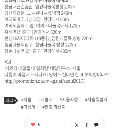
올림픽대교 한강 주변 따릉이 대여소
황금내근린공원 | 염강나들목방향 200m
당산육갑문 | 노들길나들목 방향 240m
여의도마리나선착장 | 한강에서 60m
여의도중학교 옆 | 여의도나들목에서 120m
흑석역1번출구 | 한강에서 320m
한신16차아파트 119동 | 신잠원나들목 방향 220m
청담나들목입구 | 청담나들목 방향 220m
잠실나루역 2번 출구 | 한강에서 400m
#14
‘시민의 내일을 내 일처럼’ 내일연구소·서울
따릉이 마음에 드시나요? 맘에 드신다면 한 표 부탁합니다^^
http://promotion.daum-kg.net/seoul2017/
기
태
#서울
#서울시
#서울시청
#서울특별시
사
그
관
#따릉이
#한강 따릉이
련
태
그
좋
6
카
트
페
아