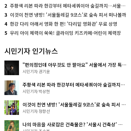
2
주황색 리본 따라 한강부터 메타세쿼이아 숲길까지…서울둘레길 15코스
3
이것이 천연 냉방! '서울둘레길 9코스'로 숲속 피서 떠나볼까
4
한강 다리 아래서 영화 한 편! '다리밑 영화관' 무료 상영
5
우리 아이 체력이 쑥쑥! 클라이밍 키즈카페·어린이 체력장
시민기자 인기뉴스
"편의점인데 아무것도 안 팔아요" 서울에서 가장 특별
한 편의점의 정체
시민기자 권기윤
주황색 리본 따라 한강부터 메타세쿼이아 숲길까지…
서울둘레길 15코스
시민기자 박상현
이것이 천연 냉방! '서울둘레길 9코스'로 숲속 피서 떠
나볼까
시민기자 정향선
나의 마음을 사로잡은 건축물은? '서울시 건축상' 수
상작 공개!
시민기자 조수봉