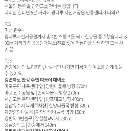
서울의 동쪽 끝 광진교를 건너는 중입니다.
다리만 건너면 5분 거리에 광나루 자전거공원 인증센터가 나와요.
#12
미션 완수~
광나루자전거공원까지 총 4번 스탬프를 찍고 한강을 종주했습니다. 8
00m 거리의 해공공원대여소(천호동)에 따릉이를 반납하면 모든 것
이 끝.
#13
한강에는 안 보이지만, 나들목만 나가면 따릉이 대여소를 쉽게 찾을
수 있어요.
강변북로 한강 주변 따릉이 대여소
마포구민 체육센터 앞 | 망원나들목 방향 370m
마포 신수공원 앞 | 현석나들목 방향 270m
서빙고동 주민센터 앞 | 반포대교 방향 400m
한남유수지 복개주차장 | 한남나들목 방향 320m
자양중앙나들목 | 자양중앙나들목 방향 150m
강변역 4번출구 | 잠실철교에서 230m
광남중학교 | 한강에서 140m