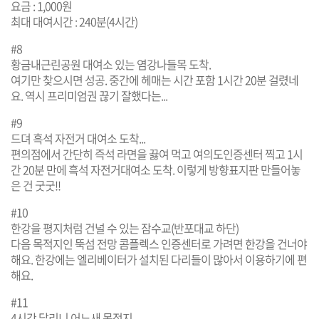
요금 : 1,000원
최대 대여시간 : 240분(4시간)
#8
황금내근린공원 대여소 있는 염강나들목 도착.
여기만 찾으시면 성공. 중간에 헤매는 시간 포함 1시간 20분 걸렸네
요. 역시 프리미엄권 끊기 잘했다는...
#9
드뎌 흑석 자전거 대여소 도착...
편의점에서 간단히 즉석 라면을 끓여 먹고 여의도인증센터 찍고 1시
간 20분 만에 흑석 자전거대여소 도착. 이렇게 방향표지판 만들어놓
은 건 굿굿!!
#10
한강을 평지처럼 건널 수 있는 잠수교(반포대교 하단)
다음 목적지인 뚝섬 전망 콤플렉스 인증센터로 가려면 한강을 건너야
해요. 한강에는 엘리베이터가 설치된 다리들이 많아서 이용하기에 편
해요.
#11
4시간 달리니 어느새 목적지