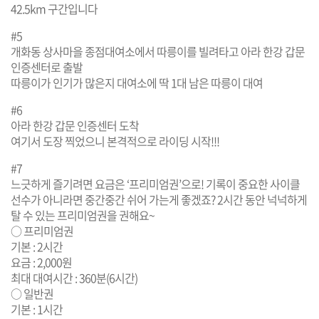
42.5km 구간입니다
#5
개화동 상사마을 종점대여소에서 따릉이를 빌려타고 아라 한강 갑문
인증센터로 출발
따릉이가 인기가 많은지 대여소에 딱 1대 남은 따릉이 대여
#6
아라 한강 갑문 인증센터 도착
여기서 도장 찍었으니 본격적으로 라이딩 시작!!!
#7
느긋하게 즐기려면 요금은 ‘프리미엄권’으로! 기록이 중요한 사이클
선수가 아니라면 중간중간 쉬어 가는게 좋겠죠? 2시간 동안 넉넉하게
탈 수 있는 프리미엄권을 권해요~
○ 프리미엄권
기본 : 2시간
요금 : 2,000원
최대 대여시간 : 360분(6시간)
○ 일반권
기본 : 1시간