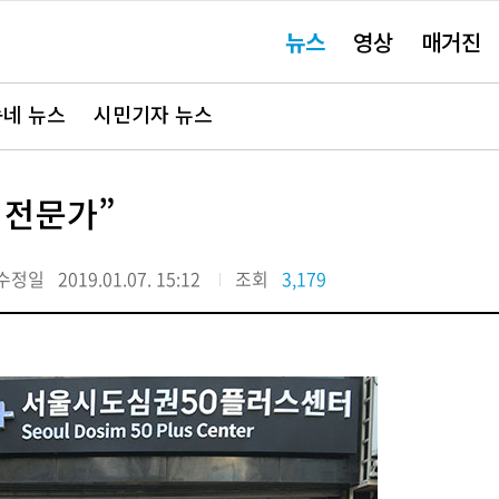
주
뉴스
영상
매거진
요
서
비
스
바
네 뉴스
시민기자 뉴스
로
가
기"
S 전문가”
수정일
2019.01.07. 15:12
조회
3,179