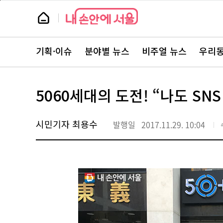
본
페
문
이
뉴
바
지
스
로
상
룸
가
단
뉴
기
으
스
로
기획·이슈
분야별 뉴스
비주얼 뉴스
우리동
주
이
요
동
서
비
스
5060세대의 도전! “나도 SN
바
로
가
기
시민기자 최용수
발행일
2017.11.29. 10:04