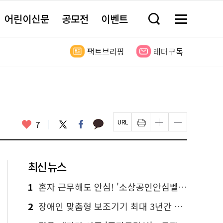
어린이신문
공모전
이벤트
검
메
색
뉴
창
전
열
체
팩트브리핑
레터구독
기
보
기
카
좋
트
페
7
페
인
글
글
카
위
이
아
이
쇄
자
자
오
터
스
요
지
하
크
크
톡
북
U
기
기
기
R
새
크
작
L
창
게
게
최신 뉴스
복
열
변
변
사
림
경
경
하
하
1
혼자 근무해도 안심! '소상공인안심벨' 신청하세요
기
기
2
장애인 맞춤형 보조기기 최대 3년간 무상 대여…삶의 질 높인다