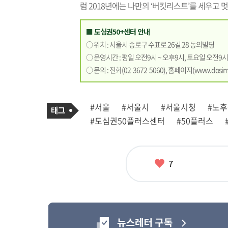
럼 2018년에는 나만의 ‘버킷리스트’를 세우고 멋
■ 도심권50+센터 안내
○ 위치 : 서울시 종로구 수표로 26길 28 동의빌딩
○ 운영시간 : 평일 오전9시 ~ 오후9시, 토요일 오전9시
○ 문의 : 전화(02-3672-5060), 홈페이지(
www.dosims
기
태
#서울
#서울시
#서울시청
#노
사
그
관
#도심권50플러스센터
#50플러스
련
태
그
좋
7
아
요