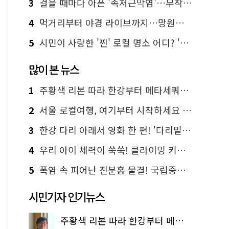
3
걸을 때마다 아픈 '족저근막염'…무작정 참지 말고 '이것' 해보세요!
4
먹거리부터 야경 라이브까지…망원한강공원 알짜 코스
5
시민이 사랑한 '찐' 로컬 명소 어디? '서울에디션25' 추천 코스
많이 본 뉴스
1
주황색 리본 따라 한강부터 메타세쿼이아 숲길까지…서울둘레길 15코스
2
서울 로컬여행, 여기부터 시작하세요 '서울에디션25'
3
한강 다리 아래서 영화 한 편! '다리밑 영화관' 무료 상영
4
우리 아이 체력이 쑥쑥! 클라이밍 키즈카페·어린이 체력장
5
폭염 속 피어난 진분홍 물결! 국립중앙박물관 배롱나무 명소
시민기자 인기뉴스
주황색 리본 따라 한강부터 메타세쿼이아 숲길까지…서울둘레길 15코스