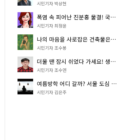
시민기자 박상현
폭염 속 피어난 진분홍 물결! 국립중앙박물관 배롱나무 명소
시민기자 최정윤
나의 마음을 사로잡은 건축물은? '서울시 건축상' 수상작 공개!
시민기자 조수봉
더울 땐 잠시 쉬었다 가세요! 생수 냉장고부터 해피소·무더위쉼터까지
시민기자 조수연
여름방학 어디 갈까? 서울 도심 무료 실내 여행 코스 추천
시민기자 김은주