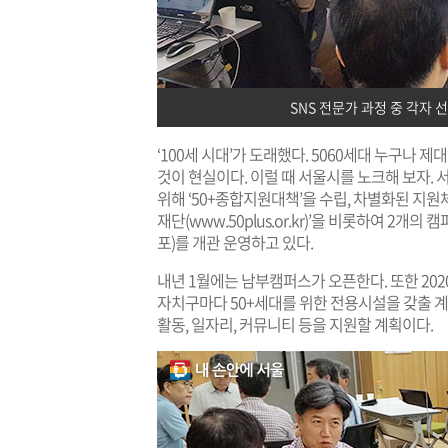
SNS 전문가 과정 중 각자
‘100세 시대’가 도래했다. 5060세대 누구나 
것이 현실이다. 이럴 때 서울시를 노크해 보자. 
위해 ‘50+종합지원대책’을 수립, 차별화된 지원
재단(
www.50plus.or.kr
)’을 비롯하여 2개의 캠
포)를 개관 운영하고 있다.
내년 1월에는 남부캠퍼스가 오픈한다. 또한 2020년
자치구마다 50+세대를 위한 전용시설을 갖출 계
활동, 일자리, 커뮤니티 등을 지원할 계획이다.