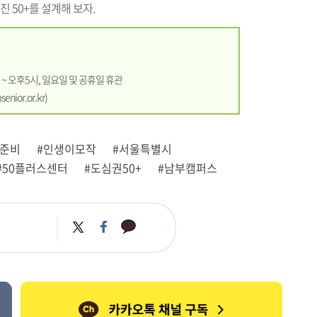
진 50+를 설계해 보자.
 ~ 오후5시, 일요일 및 공휴일 휴관
enior.or.kr
)
후준비
#인생이모작
#서울특별시
#50플러스센터
#도심권50+
#남부캠퍼스
카
트
페
카
위
이
오
터
스
톡
북