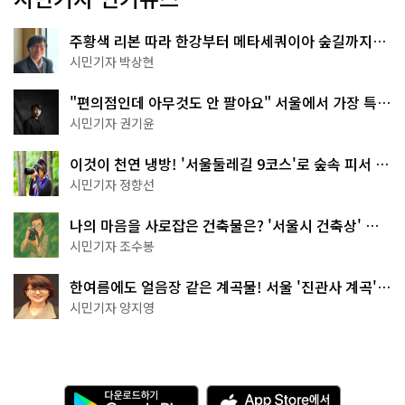
주황색 리본 따라 한강부터 메타세쿼이아 숲길까지…
서울둘레길 15코스
시민기자 박상현
"편의점인데 아무것도 안 팔아요" 서울에서 가장 특별
한 편의점의 정체
시민기자 권기윤
이것이 천연 냉방! '서울둘레길 9코스'로 숲속 피서 떠
나볼까
시민기자 정향선
나의 마음을 사로잡은 건축물은? '서울시 건축상' 수
상작 공개!
시민기자 조수봉
한여름에도 얼음장 같은 계곡물! 서울 '진관사 계곡'이
천국이네~
시민기자 양지영
다
A