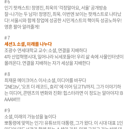
# 6
인기 팟캐스트! 정영진, 최욱의 ‘걱정말아요, 서울’ 공개방송
잘~나가는 두 남자! 정영진, 최욱. 이번엔 보이는 팟캐스트로 나타났
다! 서울시와 함께 창업에 성공한 시민게스트의 핵이득 성공노하우!
영혼 팔아 알려줄게!
# 7
세션3. 소셜, 미래를 나누다
조광수 연세대학교 교수: 소셜, 연결을 지배하다
4차 산업혁명시대, 일어나라 뇌세포들아! 우리 삶 속에 사물인터넷이
몰려온다. 연결을 지배하는 자가 세상을 지배한다
# 8
최재윤 메이크어스 이사:소셜, 미디어를 바꾸다
'2NE1tv', '오프 더 레코드, 효리' 에 이어 딩고TV까지. 그가 이야기하
는 미디어, 콘텐츠의 변화와 진화! 힙스터라면 이 정도는 알아야지! B
AAAM!!!!
# 9
소셜, 미래의 가능성을 높이다
뽀통령에 맞먹는 인기! 유튜브의 대통령, 그가 왔다. 이 시대 대표 1인