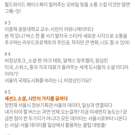
월드와이드 페이스북이 알려주는 모바일 맞춤 소통 스킬 이것만 알면
그뤠~잇!
# 3
이종혁 광운대학교 교수: 시민이 커뮤니케이터다
본 적 있니? 버스 한 줄 서기 발자국 스티커! 새로운 시각으로 소통을
추구하는 라우드프로젝트의 주인공. 작지만 큰 변화, 너도 할 수 있어!
# 4
비정상토크_소셜 편 :마크 테토, 알렉스 맞추켈리, 왕심린
미국, 스위스, 중국 각국 대표가 들려주는 세계 도시들의 소셜 미디어
이야기!
서울의 국제도시화를 바라는 나. 비정상인가요?
# 5
세션2. 소셜, 시민의 가치를 곱하다
정헌재 서울시 정보기획관:서울의 데이터, 일상과 연결되다
내가 타야 할 버스는 과연 언제 오는걸까? 지금 미세먼지 농도는? 궁
금한 점이 한 두가지가 아니다! 모든 데이터는 서울시로부터 나온다
는 사실! 서울 데이터를 일상에서 활용하는 꿀팁 대방출!