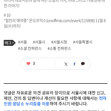
미디어 대도서관과 함께 하는 소셜의 가치, 미래 그리고 가능성에 대
한 이야기!
# 10
“절찬리 예약중” 온오프믹스(
onoffmix.com/event/115898
) 11월 8
일(수)까지!
기
태
#서울
#서울시
#서울시청
#서울특별시
사
그
관
#소셜 컨퍼런스
#소통 컨퍼런스
련
태
그
좋
3
카
트
페
아
카
위
이
요
오
터
스
톡
북
댓글은 자유로운 의견 공유의 장이므로 서울시에 대한 신고,
제안, 건의 등 답변이나 개선이 필요한 사항에 대해서는
전자
민원 응답소 누리집을 이용
하여 주시기 바랍니다.