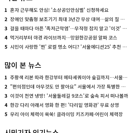
1
혼자 근무해도 안심! '소상공인안심벨' 신청하세요
2
장애인 맞춤형 보조기기 최대 3년간 무상 대여…삶의 질 높인다
3
걸을 때마다 아픈 '족저근막염'…무작정 참지 말고 '이것' 해보세요!
4
먹거리부터 야경 라이브까지…망원한강공원 알짜 코스
5
시민이 사랑한 '찐' 로컬 명소 어디? '서울에디션25' 추천 코스
많이 본 뉴스
1
주황색 리본 따라 한강부터 메타세쿼이아 숲길까지…서울둘레길 15코스
2
"편의점인데 아무것도 안 팔아요" 서울에서 가장 특별한 편의점의 정체
3
이것이 천연 냉방! '서울둘레길 9코스'로 숲속 피서 떠나볼까
4
한강 다리 아래서 영화 한 편! '다리밑 영화관' 무료 상영
5
우리 아이 체력이 쑥쑥! 클라이밍 키즈카페·어린이 체력장
시민기자 인기뉴스