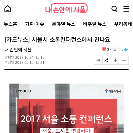
본
페
내
문
이
내
손
검
메
바
지
손
안
색
뉴
로
상
안
주
에
창
전
가
단
에
뉴스홈
기획·이슈
분야별 뉴스
비주얼 뉴스
우리동네
요
서
열
체
기
으
서
서
울
기
보
로
울
비
기
이
-
[카드뉴스] 서울시 소통컨퍼런스에서 만나요
스
동
서
바
울
좋
내 손안에 서울
3
조회
1,246
로
시
아
가
대
발행일
2017.10.24. 15:10
요
기
페
S
글
글
표
수정일
2018.05.10. 15:31
이
N
자
자
소
지
S
크
크
통
U
공
기
기
포
R
유
크
작
털
L
하
게
게
복
기
변
변
사
경
경
하
하
기
기